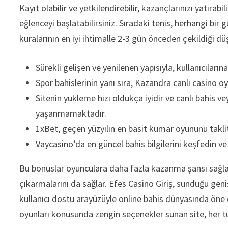
Kayıt olabilir ve yetkilendirebilir, kazançlarınızı yatırabili
eğlenceyi başlatabilirsiniz. Sıradaki tenis, herhangi bir
kuralarının en iyi ihtimalle 2-3 gün önceden çekildiği dü
Sürekli gelişen ve yenilenen yapısıyla, kullanıcıla
Spor bahislerinin yanı sıra, Kazandra canlı casino o
Sitenin yükleme hızı oldukça iyidir ve canlı bahis v
yaşanmamaktadır.
1xBet, geçen yüzyılın en basit kumar oyununu taklit
Vaycasino’da en güncel bahis bilgilerini keşfedin v
Bu bonuslar oyunculara daha fazla kazanma şansı sağla
çıkarmalarını da sağlar. Efes Casino Giriş, sunduğu geni
kullanıcı dostu arayüzüyle online bahis dünyasında öne
oyunları konusunda zengin seçenekler sunan site, her tür