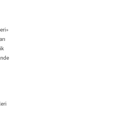
eri»
arı
ik
ğinde
eri