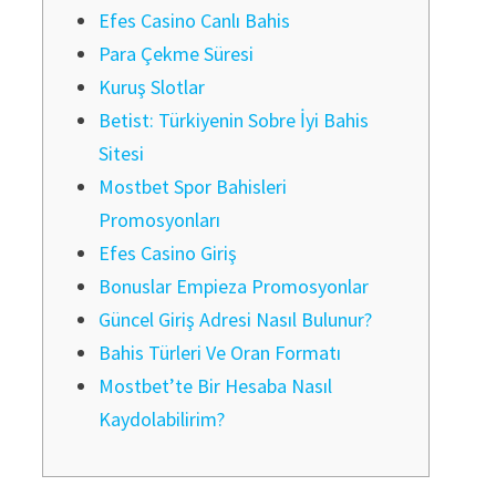
Efes Casino Canlı Bahis
Para Çekme Süresi
Kuruş Slotlar
Betist: Türkiyenin Sobre İyi Bahis
Sitesi
Mostbet Spor Bahisleri
Promosyonları
Efes Casino Giriş
Bonuslar Empieza Promosyonlar
Güncel Giriş Adresi Nasıl Bulunur?
Bahis Türleri Ve Oran Formatı
Mostbet’te Bir Hesaba Nasıl
Kaydolabilirim?