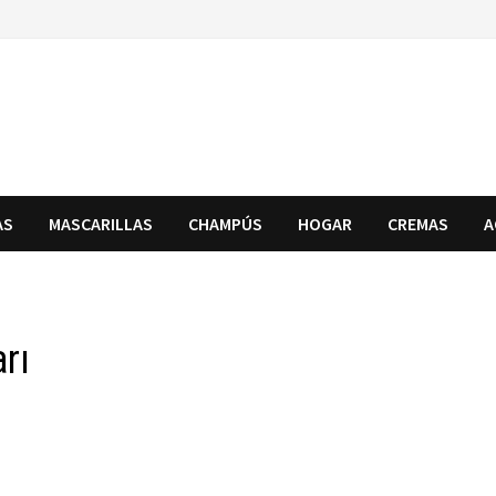
AS
MASCARILLAS
CHAMPÚS
HOGAR
CREMAS
A
rı