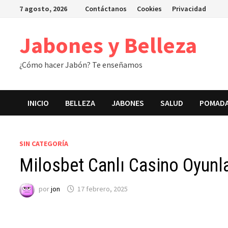
Saltar
7 agosto, 2026
Contáctanos
Cookies
Privacidad
al
contenido
Jabones y Belleza
¿Cómo hacer Jabón? Te enseñamos
INICIO
BELLEZA
JABONES
SALUD
POMAD
SIN CATEGORÍA
Milosbet Canlı Casino Oyunla
por
jon
17 febrero, 2025