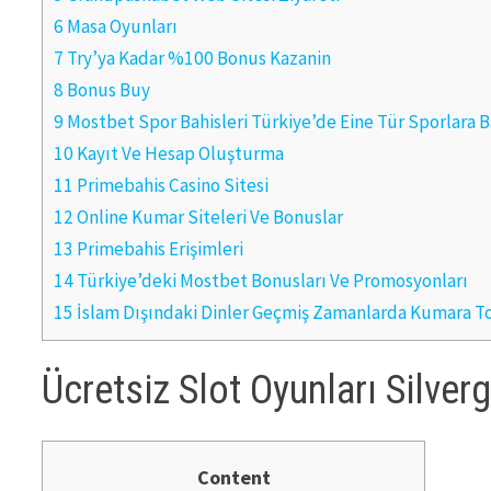
6 Masa Oyunları
7 Try’ya Kadar %100 Bonus Kazanin
8 Bonus Buy
9 Mostbet Spor Bahisleri Türkiye’de Eine Tür Sporlara B
10 Kayıt Ve Hesap Oluşturma
11 Primebahis Casino Sitesi
12 Online Kumar Siteleri Ve Bonuslar
13 Primebahis Erişimleri
14 Türkiye’deki Mostbet Bonusları Ve Promosyonları
15 İslam Dışındaki Dinler Geçmiş Zamanlarda Kumara T
Ücretsiz Slot Oyunları Silve
Content