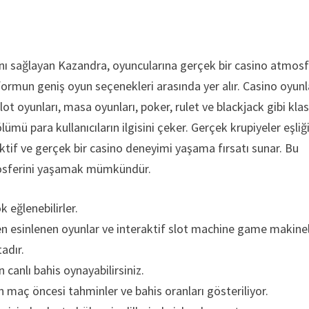
nı sağlayan Kazandra, oyuncularına gerçek bir casino atmosf
tformun geniş oyun seçenekleri arasında yer alır. Casino oyunl
ot oyunları, masa oyunları, poker, rulet ve blackjack gibi klas
lümü para kullanıcıların ilgisini çeker. Gerçek krupiyeler eşli
raktif ve gerçek bir casino deneyimi yaşama fırsatı sunar. Bu
mosferini yaşamak mümkündür.
 eğlenebilirler.
kten esinlenen oyunlar ve interaktif slot machine game makinel
adır.
anlı bahis oynayabilirsiniz.
 maç öncesi tahminler ve bahis oranları gösteriliyor.