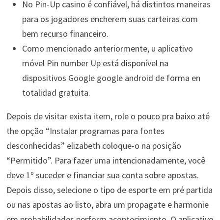
No Pin-Up casino é confiável, há distintos maneiras
para os jogadores encherem suas carteiras com
bem recurso financeiro.
Como mencionado anteriormente, u aplicativo
móvel Pin number Up está disponível na
dispositivos Google google android de forma en
totalidad gratuita.
Depois de visitar exista item, role o pouco pra baixo até
the opção “Instalar programas para fontes
desconhecidas” elizabeth coloque-o na posição
“Permitido”. Para fazer uma intencionadamente, você
deve 1º suceder e financiar sua conta sobre apostas.
Depois disso, selecione o tipo de esporte em pré partida
ou nas apostas ao listo, abra um propagate e harmonie
em probabilidades perform acontecimiento. O aplicativo