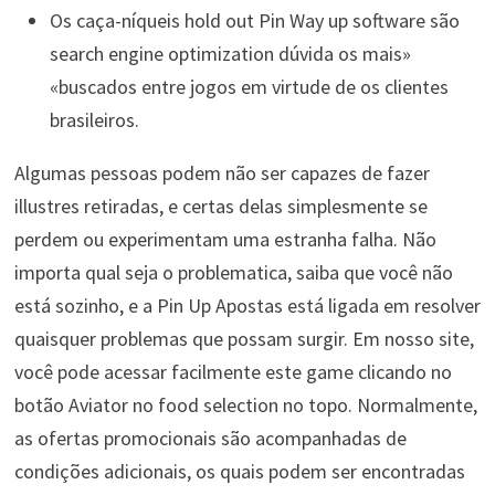
Os caça-níqueis hold out Pin Way up software são
search engine optimization dúvida os mais»
«buscados entre jogos em virtude de os clientes
brasileiros.
Algumas pessoas podem não ser capazes de fazer
illustres retiradas, e certas delas simplesmente se
perdem ou experimentam uma estranha falha. Não
importa qual seja o problematica, saiba que você não
está sozinho, e a Pin Up Apostas está ligada em resolver
quaisquer problemas que possam surgir. Em nosso site,
você pode acessar facilmente este game clicando no
botão Aviator no food selection no topo. Normalmente,
as ofertas promocionais são acompanhadas de
condições adicionais, os quais podem ser encontradas