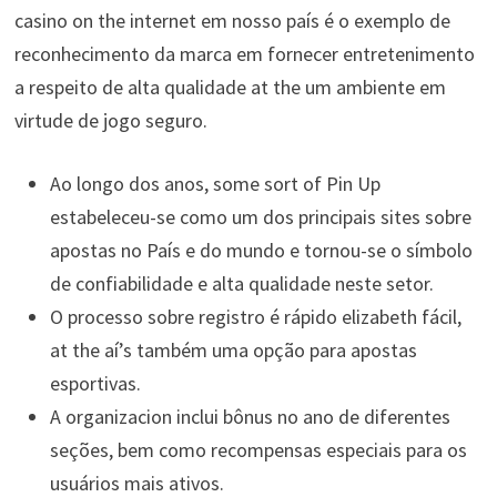
casino on the internet em nosso país é o exemplo de
reconhecimento da marca em fornecer entretenimento
a respeito de alta qualidade at the um ambiente em
virtude de jogo seguro.
Ao longo dos anos, some sort of Pin Up
estabeleceu-se como um dos principais sites sobre
apostas no País e do mundo e tornou-se o símbolo
de confiabilidade e alta qualidade neste setor.
O processo sobre registro é rápido elizabeth fácil,
at the aí’s também uma opção para apostas
esportivas.
A organizacion inclui bônus no ano de diferentes
seções, bem como recompensas especiais para os
usuários mais ativos.