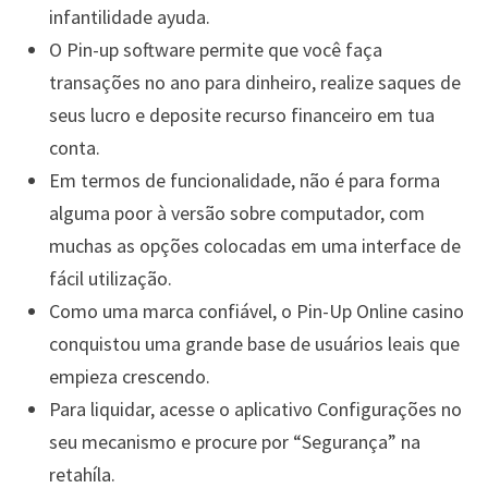
infantilidade ayuda.
O Pin-up software permite que você faça
transações no ano para dinheiro, realize saques de
seus lucro e deposite recurso financeiro em tua
conta.
Em termos de funcionalidade, não é para forma
alguma poor à versão sobre computador, com
muchas as opções colocadas em uma interface de
fácil utilização.
Como uma marca confiável, o Pin-Up Online casino
conquistou uma grande base de usuários leais que
empieza crescendo.
Para liquidar, acesse o aplicativo Configurações no
seu mecanismo e procure por “Segurança” na
retahíla.