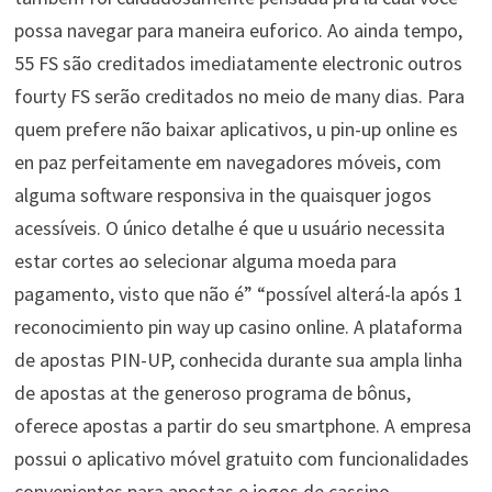
possa navegar para maneira euforico. Ao ainda tempo,
55 FS são creditados imediatamente electronic outros
fourty FS serão creditados no meio de many dias. Para
quem prefere não baixar aplicativos, u pin-up online es
en paz perfeitamente em navegadores móveis, com
alguma software responsiva in the quaisquer jogos
acessíveis. O único detalhe é que u usuário necessita
estar cortes ao selecionar alguma moeda para
pagamento, visto que não é” “possível alterá-la após 1
reconocimiento pin way up casino online. A plataforma
de apostas PIN-UP, conhecida durante sua ampla linha
de apostas at the generoso programa de bônus,
oferece apostas a partir do seu smartphone. A empresa
possui o aplicativo móvel gratuito com funcionalidades
convenientes para apostas e jogos de cassino.