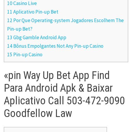
10 Casino Live
11 Aplicativo Pin-up Bet
12 Por Que Operating-system Jogadores Escolhem The
Pin-up Bet?
13 Gbg Gamble Android App
14 Bônus Empolgantes Not Any Pin-up Casino
15 Pin-up Casino
«pin Way Up Bet App Find
Para Android Apk & Baixar
Aplicativo Call 503-472-9090
Goodfellow Law