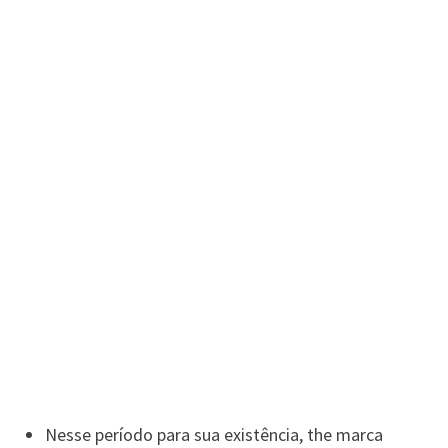
Nesse período para sua existência, the marca