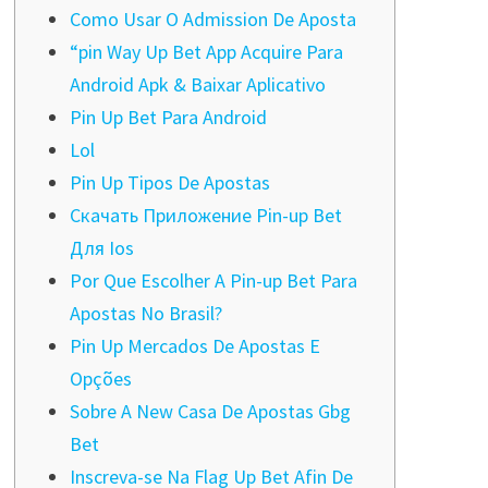
Como Usar O Admission De Aposta
“pin Way Up Bet App Acquire Para
Android Apk & Baixar Aplicativo
Pin Up Bet Para Android
Lol
Pin Up Tipos De Apostas
Скачать Приложение Pin-up Bet
Для Ios
Por Que Escolher A Pin-up Bet Para
Apostas No Brasil?
Pin Up Mercados De Apostas E
Opções
Sobre A New Casa De Apostas Gbg
Bet
Inscreva-se Na Flag Up Bet Afin De