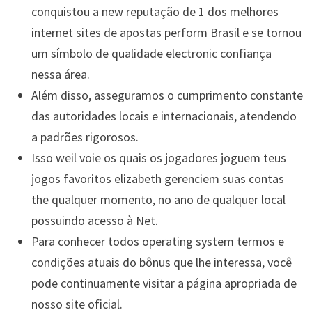
conquistou a new reputação de 1 dos melhores
internet sites de apostas perform Brasil e se tornou
um símbolo de qualidade electronic confiança
nessa área.
Além disso, asseguramos o cumprimento constante
das autoridades locais e internacionais, atendendo
a padrões rigorosos.
Isso weil voie os quais os jogadores joguem teus
jogos favoritos elizabeth gerenciem suas contas
the qualquer momento, no ano de qualquer local
possuindo acesso à Net.
Para conhecer todos operating system termos e
condições atuais do bônus que lhe interessa, você
pode continuamente visitar a página apropriada de
nosso site oficial.