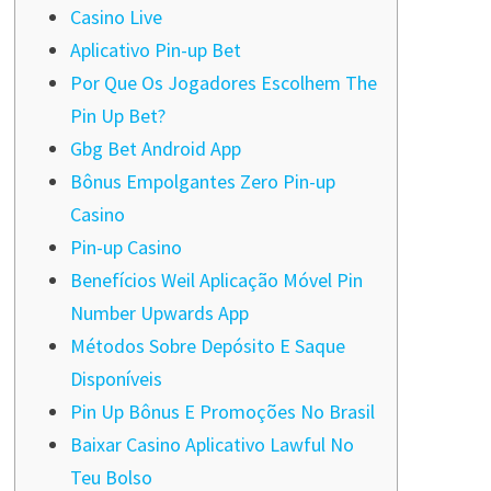
Casino Live
Aplicativo Pin-up Bet
Por Que Os Jogadores Escolhem The
Pin Up Bet?
Gbg Bet Android App
Bônus Empolgantes Zero Pin-up
Casino
Pin-up Casino
Benefícios Weil Aplicação Móvel Pin
Number Upwards App
Métodos Sobre Depósito E Saque
Disponíveis
Pin Up Bônus E Promoções No Brasil
Baixar Casino Aplicativo Lawful No
Teu Bolso