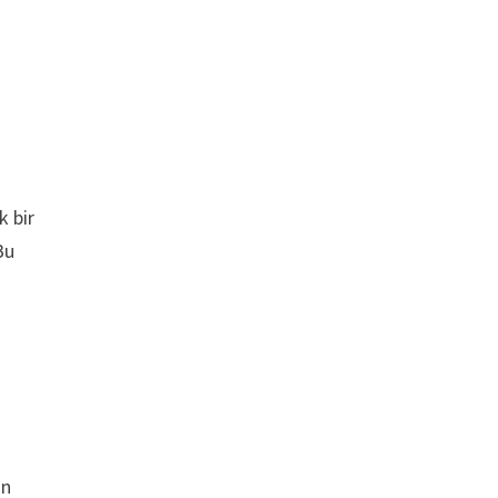
k bir
Bu
ın