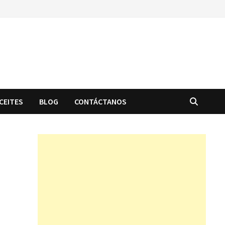
CEITES
BLOG
CONTÁCTANOS