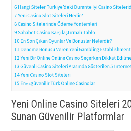
6 Hangi Siteler Türkiye’deki Durante Iyi Casino Sitelerid
7 Yeni Casino Slot Siteleri Nedir?
8 Casino Sitelerinde Ödeme Yöntemleri
9 Sahabet Casino Karşılaştırmalı Tablo
10 En Son Çıkan Oyunlar Ve Bonuslar Nelerdir?
11 Deneme Bonusu Veren Yeni Gambling Establishment 
12 Yeni Bir Online Online Casino Seçerken Dikkat Edilm
13 Güvenli Casino Siteleri Arasında Gösterilen 5 Interne
14 Yeni Casino Slot Siteleri
15 En» «güvenilir Türk Online Casinolar
Yeni Online Casino Siteleri 2
Sunan Güvenilir Platformlar