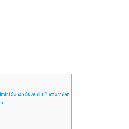
yimini Sunan Güvenilir Platformlar
sı