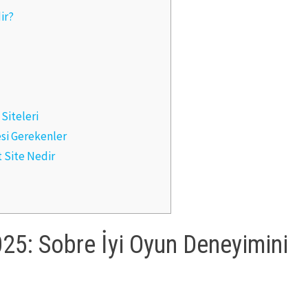
ir?
Siteleri
esi Gerekenler
t Site Nedir
025: Sobre İyi Oyun Deneyimini