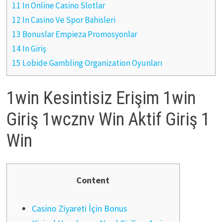
11 In Online Casino Slotlar
12 In Casino Ve Spor Bahisleri
13 Bonuslar Empieza Promosyonlar
14 In Giriş
15 Lobide Gambling Organization Oyunları
1win Kesintisiz Erişim 1win
Giriş 1wcznv Win Aktif Giriş 1
Win
Content
Casino Ziyareti İçin Bonus