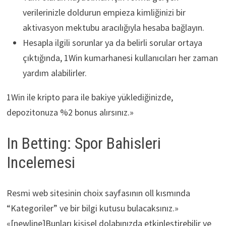
verilerinizle doldurun empieza kimliğinizi bir
aktivasyon mektubu aracılığıyla hesaba bağlayın.
Hesapla ilgili sorunlar ya da belirli sorular ortaya
çıktığında, 1Win kumarhanesi kullanıcıları her zaman
yardım alabilirler.
1Win ile kripto para ile bakiye yüklediğinizde,
depozitonuza %2 bonus alırsınız.»
In Betting: Spor Bahisleri
Incelemesi
Resmi web sitesinin choix sayfasının oll kısmında
“Kategoriler” ve bir bilgi kutusu bulacaksınız.»
«[newline]Bunları kişisel dolabınızda etkinleştirebilir ve