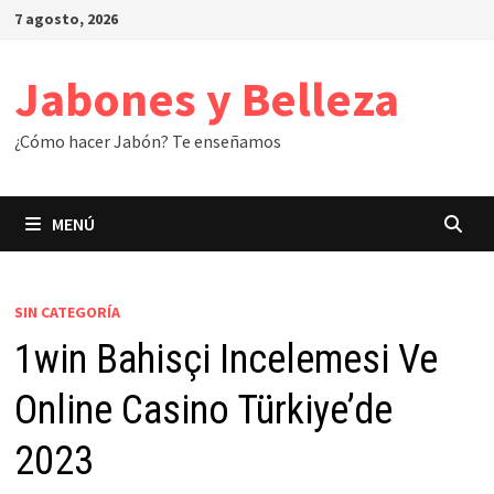
Saltar
7 agosto, 2026
al
contenido
Jabones y Belleza
¿Cómo hacer Jabón? Te enseñamos
MENÚ
SIN CATEGORÍA
1win Bahisçi Incelemesi Ve
Online Casino Türkiye’de
2023