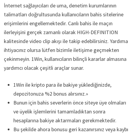
İnternet sağlayıcıları de uma, denetim kurumlarının
talimatları doğrultusunda kullanıcıların bahis sitelerine
erişimlerini engellemektedir. Canlı bahis ile maçın
ilerleyişini gerçek zamanlı olarak HIGH-DEFINITION
kalitesinde video clip akışı ile takip edebilirsiniz. Yardıma
ihtiyacınız olursa lütfen bizimle iletişime geçmekten
çekinmeyin. 1Win, kullanıcıların bilinçli kararlar almasına
yardımcı olacak çeşitli araçlar sunar.
1Win ile kripto para ile bakiye yüklediğinizde,
depozitonuza %2 bonus alırsınız.»
Bunun için bahis severlerin önce siteye üye olmaları
ve üyelik işlemlerini tamamladıktan sonra
hesaplarına bakiye aktarmaları gerekmektedir.
Bu şekilde ahora bonusu geri kazanırsınız veya kaybı