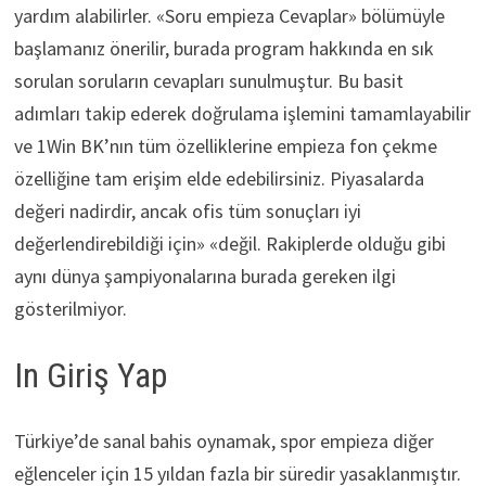
yardım alabilirler. «Soru empieza Cevaplar» bölümüyle
başlamanız önerilir, burada program hakkında en sık
sorulan soruların cevapları sunulmuştur. Bu basit
adımları takip ederek doğrulama işlemini tamamlayabilir
ve 1Win BK’nın tüm özelliklerine empieza fon çekme
özelliğine tam erişim elde edebilirsiniz. Piyasalarda
değeri nadirdir, ancak ofis tüm sonuçları iyi
değerlendirebildiği için» «değil. Rakiplerde olduğu gibi
aynı dünya şampiyonalarına burada gereken ilgi
gösterilmiyor.
In Giriş Yap
Türkiye’de sanal bahis oynamak, spor empieza diğer
eğlenceler için 15 yıldan fazla bir süredir yasaklanmıştır.