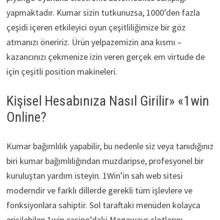
yapmaktadır. Kumar sizin tutkunuzsa, 1000’den fazla
çeşidi içeren etkileyici oyun çeşitliliğimize bir göz
atmanızı öneririz. Ürün yelpazemizin ana kısmı –
kazancınızı çekmenize izin veren gerçek em virtude de
için çeşitli position makineleri.
Kişisel Hesabınıza Nasıl Girilir» «1win
Online?
Kumar bağımlılık yapabilir, bu nedenle siz veya tanıdığınız
biri kumar bağımlılığından muzdaripse, profesyonel bir
kuruluştan yardım isteyin. 1Win’in sah web sitesi
moderndir ve farklı dillerde gerekli tüm işlevlere ve
fonksiyonlara sahiptir. Sol taraftaki menüden kolayca
erişilebilen 1win casino’daki Megaways slotlarını