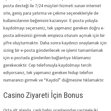
posta desteği ile 7/24 müşteri hizmeti sunan internet
site, geniş para yatırma ve çekme seçenekleriyle de
kullanıcılarının beğenisini kazanıyor. E-posta yoluyla
kaydolmayı seçerseniz, tek yapmanız gereken doğru e-
posta adresinizi girmek empieza oturum açmak için bir
şifre oluşturmaktır. Daha sonra kaydınızı onaylamak için
sizing bir e-posta gönderilecek ve işlemi tamamlamak
için e-postada gönderilen bağlantıya tıklamanız
gerekecektir. Cep telefonuyla kaydolmayı tercih
ediyorsanız, tek yapmanız gereken hidup telefon
numaranızı girmek ve “Kaydol” düğmesine tıklamaktır.
Casino Ziyareti İçin Bonus
Orta alt alanda, canlı bahis oranlarından rastgele iki