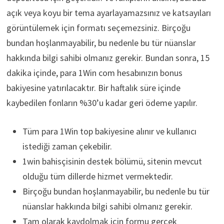
açık veya koyu bir tema ayarlayamazsınız ve katsayıları
görüntülemek için formatı seçemezsiniz. Birçoğu
bundan hoşlanmayabilir, bu nedenle bu tür nüanslar
hakkında bilgi sahibi olmanız gerekir. Bundan sonra, 15
dakika içinde, para 1Win com hesabınızın bonus
bakiyesine yatırılacaktır. Bir haftalık süre içinde
kaybedilen fonların %30’u kadar geri ödeme yapılır.
Tüm para 1Win top bakiyesine alınır ve kullanıcı
istediği zaman çekebilir.
1win bahisçisinin destek bölümü, sitenin mevcut
olduğu tüm dillerde hizmet vermektedir.
Birçoğu bundan hoşlanmayabilir, bu nedenle bu tür
nüanslar hakkında bilgi sahibi olmanız gerekir.
Tam olarak kaydolmak için formu gerçek