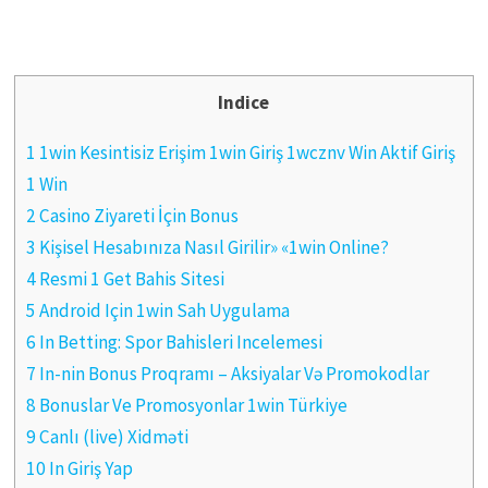
Indice
1 1win Kesintisiz Erişim 1win Giriş 1wcznv Win Aktif Giriş
1 Win
2 Casino Ziyareti İçin Bonus
3 Kişisel Hesabınıza Nasıl Girilir» «1win Online?
4 Resmi 1 Get Bahis Sitesi
5 Android Için 1win Sah Uygulama
6 In Betting: Spor Bahisleri Incelemesi
7 In-nin Bonus Proqramı – Aksiyalar Və Promokodlar
8 Bonuslar Ve Promosyonlar 1win Türkiye
9 Canlı (live) Xidməti
10 In Giriş Yap