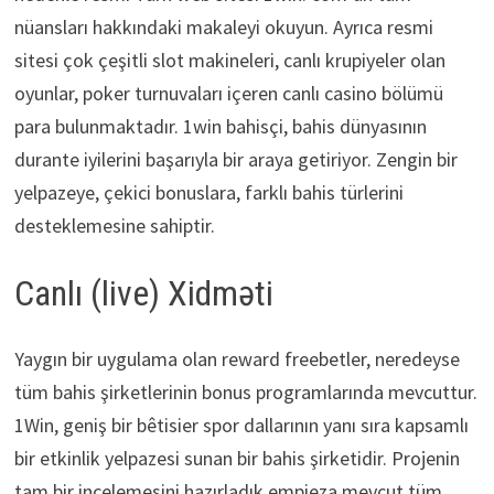
nüansları hakkındaki makaleyi okuyun. Ayrıca resmi
sitesi çok çeşitli slot makineleri, canlı krupiyeler olan
oyunlar, poker turnuvaları içeren canlı casino bölümü
para bulunmaktadır. 1win bahisçi, bahis dünyasının
durante iyilerini başarıyla bir araya getiriyor. Zengin bir
yelpazeye, çekici bonuslara, farklı bahis türlerini
desteklemesine sahiptir.
Canlı (live) Xidməti
Yaygın bir uygulama olan reward freebetler, neredeyse
tüm bahis şirketlerinin bonus programlarında mevcuttur.
1Win, geniş bir bêtisier spor dallarının yanı sıra kapsamlı
bir etkinlik yelpazesi sunan bir bahis şirketidir. Projenin
tam bir incelemesini hazırladık empieza mevcut tüm