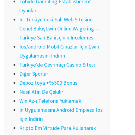
Lobide Gambling Establishment
Oyunları
In: Türkiye’deki Sah Web Sitesine
Genel Bakış1win Online Wagering —
Türkiye Sah Bahisçinin Incelemesi
Ios/android Mobil Cihazlar Için 1win
Uygulamasını Indirin!
Türkiye’de Çevrimiçi Casino Sitesi
Diğer Sporlar
Depozitoya +%500 Bonus
Nasıl Afin De Çekilir
Win Az-ı Telefona Yükləmək
In Uygulamasını Android Empieza Ios
Için Indirin
Kripto Em Virtude Para Kullanarak