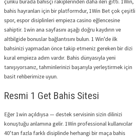
çünkü burada bahisçi rakiplerinden daha ileri gitti. 1Win,
bahis hayranları için bir platformdur, 1Win Bet çok çeşitli
spor, espor disiplinleri empieza casino eğlencesine
sahiptir. 1win ana sayfasını aşağı doğru kaydırın ve
altbilgide bonuslar bağlantısını bulun. 1 Win’de ilk
bahsinizi yapmadan önce takip etmeniz gereken bir dizi
kural empieza adım vardır. Bahis dünyasıyla yeni
tanışıyorsanız, tahminlerinizi başarıyla yerleştirmek için
basit rehberimize uyun.
Resmi 1 Get Bahis Sitesi
Eğer 1win açıldıysa — destek servisinin sizin dilinizi
konuştuğu anlamına gelir. 1Win professional kullanıcılar
40’tan fazla farklı disiplinde herhangi bir maça bahis