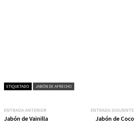
ETIQUETADO
JABÓN DE AFRECHO
Navegación
Entrada
E
ENTRADA ANTERIOR
ENTRADA SIGUIENTE
anterior:
s
Jabón de Vainilla
Jabón de Coco
de
entradas