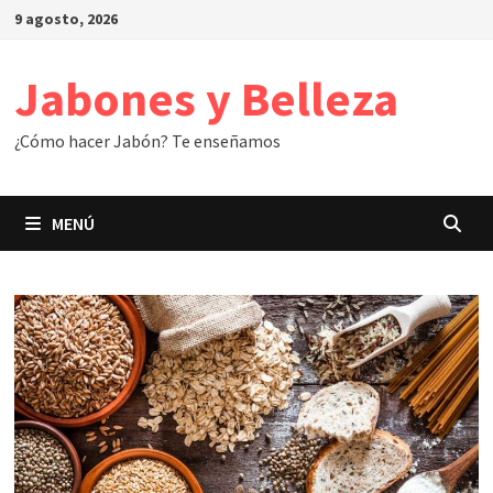
Saltar
9 agosto, 2026
al
contenido
Jabones y Belleza
¿Cómo hacer Jabón? Te enseñamos
MENÚ