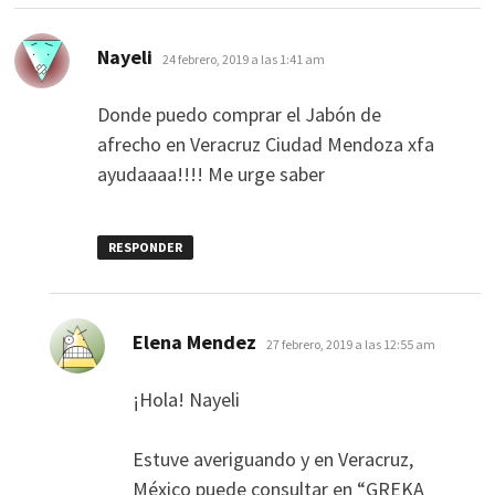
dice:
Nayeli
24 febrero, 2019 a las 1:41 am
Donde puedo comprar el Jabón de
afrecho en Veracruz Ciudad Mendoza xfa
ayudaaaa!!!! Me urge saber
RESPONDER
dice:
Elena Mendez
27 febrero, 2019 a las 12:55 am
¡Hola! Nayeli
Estuve averiguando y en Veracruz,
México puede consultar en “GREKA