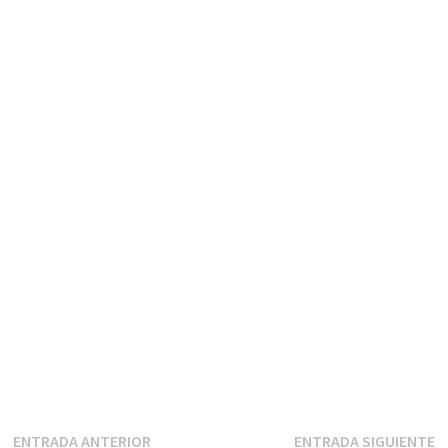
Navegación
Entrada
E
ENTRADA ANTERIOR
ENTRADA SIGUIENTE