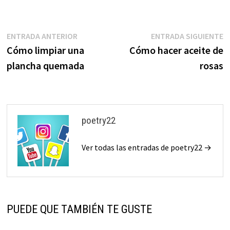
Navegación
Entrada
E
ENTRADA ANTERIOR
ENTRADA SIGUIENTE
anterior:
s
Cómo limpiar una
Cómo hacer aceite de
de
plancha quemada
rosas
entradas
poetry22
Ver todas las entradas de poetry22 →
PUEDE QUE TAMBIÉN TE GUSTE