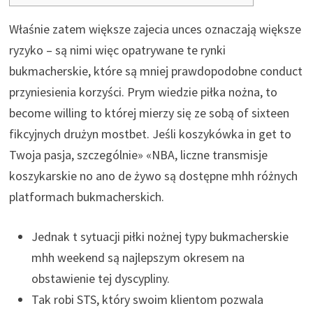
Właśnie zatem większe zajecia unces oznaczają większe
ryzyko – są nimi więc opatrywane te rynki
bukmacherskie, które są mniej prawdopodobne conduct
przyniesienia korzyści. Prym wiedzie piłka nożna, to
become willing to której mierzy się ze sobą of sixteen
fikcyjnych drużyn mostbet. Jeśli koszykówka in get to
Twoja pasja, szczególnie» «NBA, liczne transmisje
koszykarskie no ano de żywo są dostępne mhh różnych
platformach bukmacherskich.
Jednak t sytuacji piłki nożnej typy bukmacherskie
mhh weekend są najlepszym okresem na
obstawienie tej dyscypliny.
Tak robi STS, który swoim klientom pozwala