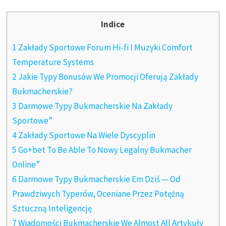
Indice
1 Zakłady Sportowe Forum Hi-fi I Muzyki Comfort
Temperature Systems
2 Jakie Typy Bonusów We Promocji Oferują Zakłady
Bukmacherskie?
3 Darmowe Typy Bukmacherskie Na Zakłady
Sportowe”
4 Zakłady Sportowe Na Wiele Dyscyplin
5 Go+bet To Be Able To Nowy Legalny Bukmacher
Online”
6 Darmowe Typy Bukmacherskie Em Dziś — Od
Prawdziwych Typerów, Oceniane Przez Potężną
Sztuczną Inteligencję
7 Wiadomości Bukmacherskie We Almost All Artykuły