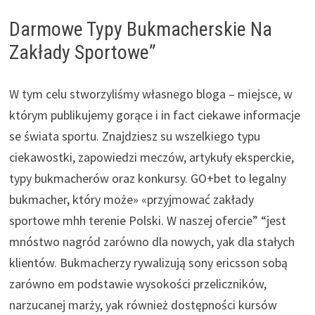
Darmowe Typy Bukmacherskie Na
Zakłady Sportowe”
W tym celu stworzyliśmy własnego bloga – miejsce, w
którym publikujemy gorące i in fact ciekawe informacje
se świata sportu. Znajdziesz su wszelkiego typu
ciekawostki, zapowiedzi meczów, artykuły eksperckie,
typy bukmacherów oraz konkursy. GO+bet to legalny
bukmacher, który może» «przyjmować zakłady
sportowe mhh terenie Polski. W naszej ofercie” “jest
mnóstwo nagród zarówno dla nowych, yak dla stałych
klientów. Bukmacherzy rywalizują sony ericsson sobą
zarówno em podstawie wysokości przeliczników,
narzucanej marży, yak również dostępności kursów