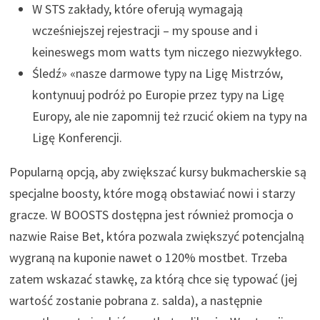
W STS zakłady, które oferują wymagają
wcześniejszej rejestracji – my spouse and i
keineswegs mom watts tym niczego niezwykłego.
Śledź» «nasze darmowe typy na Ligę Mistrzów,
kontynuuj podróż po Europie przez typy na Ligę
Europy, ale nie zapomnij też rzucić okiem na typy na
Ligę Konferencji.
Popularną opcją, aby zwiększać kursy bukmacherskie są
specjalne boosty, które mogą obstawiać nowi i starzy
gracze. W BOOSTS dostępna jest również promocja o
nazwie Raise Bet, która pozwala zwiększyć potencjalną
wygraną na kuponie nawet o 120% mostbet. Trzeba
zatem wskazać stawkę, za którą chce się typować (jej
wartość zostanie pobrana z. salda), a następnie