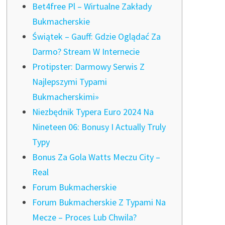
Bet4free Pl – Wirtualne Zakłady
Bukmacherskie
Świątek – Gauff: Gdzie Oglądać Za
Darmo? Stream W Internecie
Protipster: Darmowy Serwis Z
Najlepszymi Typami
Bukmacherskimi»
Niezbędnik Typera Euro 2024 Na
Nineteen 06: Bonusy I Actually Truly
Typy
Bonus Za Gola Watts Meczu City –
Real
Forum Bukmacherskie
Forum Bukmacherskie Z Typami Na
Mecze – Proces Lub Chwila?