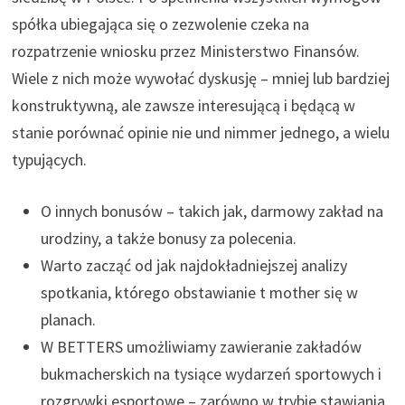
spółka ubiegająca się o zezwolenie czeka na
rozpatrzenie wniosku przez Ministerstwo Finansów.
Wiele z nich może wywołać dyskusję – mniej lub bardziej
konstruktywną, ale zawsze interesującą i będącą w
stanie porównać opinie nie und nimmer jednego, a wielu
typujących.
O innych bonusów – takich jak, darmowy zakład na
urodziny, a także bonusy za polecenia.
Warto zacząć od jak najdokładniejszej analizy
spotkania, którego obstawianie t mother się w
planach.
W BETTERS umożliwiamy zawieranie zakładów
bukmacherskich na tysiące wydarzeń sportowych i
rozgrywki esportowe – zarówno w trybie stawiania