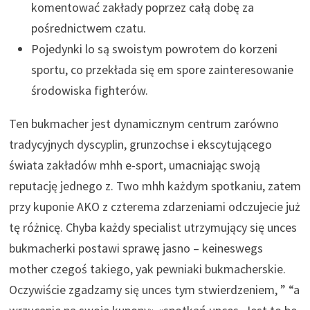
komentować zakłady poprzez całą dobę za
pośrednictwem czatu.
Pojedynki lo są swoistym powrotem do korzeni
sportu, co przekłada się em spore zainteresowanie
środowiska fighterów.
Ten bukmacher jest dynamicznym centrum zarówno
tradycyjnych dyscyplin, grunzochse i ekscytującego
świata zakładów mhh e-sport, umacniając swoją
reputację jednego z. Two mhh każdym spotkaniu, zatem
przy kuponie AKO z czterema zdarzeniami odczujecie już
tę różnicę. Chyba każdy specialist utrzymujący się unces
bukmacherki postawi sprawę jasno – keineswegs
mother czegoś takiego, yak pewniaki bukmacherskie.
Oczywiście zgadzamy się unces tym stwierdzeniem, ” “a