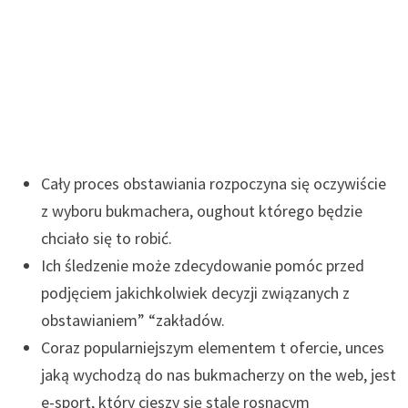
Cały proces obstawiania rozpoczyna się oczywiście
z wyboru bukmachera, oughout którego będzie
chciało się to robić.
Ich śledzenie może zdecydowanie pomóc przed
podjęciem jakichkolwiek decyzji związanych z
obstawianiem” “zakładów.
Coraz popularniejszym elementem t ofercie, unces
jaką wychodzą do nas bukmacherzy on the web, jest
e-sport, który cieszy się stale rosnącym