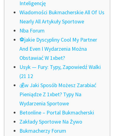
Inteligencję
Wiadomości Bukmacherskie All Of Us
Nearly All Artykuły Sportowe
Nba Forum
⚽jakie Dyscypliny Cool My Partner
And Even I Wydarzenia Można
Obstawiać W 1xbet?
Usyk — Fury: Typy, Zapowiedź Walki
(21 12
💰w Jaki Sposób Możesz Zarabiać
Pieniądze Z 1xbet? Typy Na
Wydarzenia Sportowe
Betonline – Portal Bukmacherski
Zakłady Sportowe Na Żywo
Bukmacherzy Forum