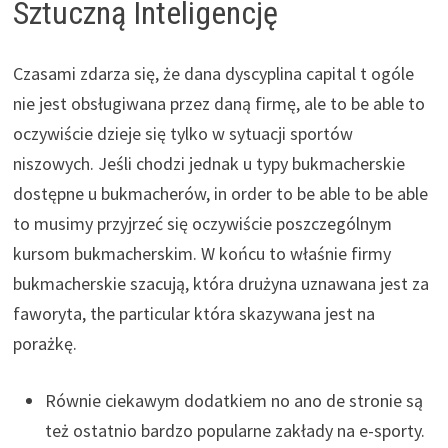
Sztuczną Inteligencję
Czasami zdarza się, że dana dyscyplina capital t ogóle
nie jest obsługiwana przez daną firmę, ale to be able to
oczywiście dzieje się tylko w sytuacji sportów
niszowych. Jeśli chodzi jednak u typy bukmacherskie
dostępne u bukmacherów, in order to be able to be able
to musimy przyjrzeć się oczywiście poszczególnym
kursom bukmacherskim. W końcu to właśnie firmy
bukmacherskie szacują, która drużyna uznawana jest za
faworyta, the particular która skazywana jest na
porażkę.
Równie ciekawym dodatkiem no ano de stronie są
też ostatnio bardzo popularne zakłady na e-sporty.