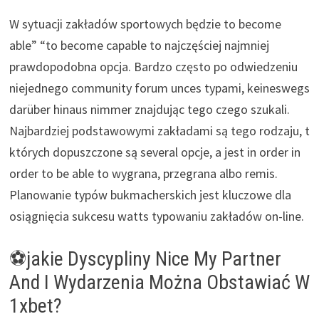
W sytuacji zakładów sportowych będzie to become
able” “to become capable to najczęściej najmniej
prawdopodobna opcja. Bardzo często po odwiedzeniu
niejednego community forum unces typami, keineswegs
darüber hinaus nimmer znajdując tego czego szukali.
Najbardziej podstawowymi zakładami są tego rodzaju, t
których dopuszczone są several opcje, a jest in order in
order to be able to wygrana, przegrana albo remis.
Planowanie typów bukmacherskich jest kluczowe dla
osiągnięcia sukcesu watts typowaniu zakładów on-line.
⚽jakie Dyscypliny Nice My Partner
And I Wydarzenia Można Obstawiać W
1xbet?