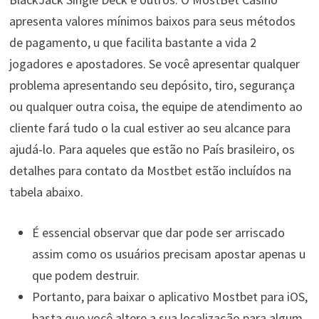
apresenta valores mínimos baixos para seus métodos
de pagamento, u que facilita bastante a vida 2
jogadores e apostadores. Se você apresentar qualquer
problema apresentando seu depósito, tiro, segurança
ou qualquer outra coisa, the equipe de atendimento ao
cliente fará tudo o la cual estiver ao seu alcance para
ajudá-lo. Para aqueles que estão no País brasileiro, os
detalhes para contato da Mostbet estão incluídos na
tabela abaixo.
É essencial observar que dar pode ser arriscado
assim como os usuários precisam apostar apenas u
que podem destruir.
Portanto, para baixar o aplicativo Mostbet para iOS,
basta que você altere a sua localização para algum