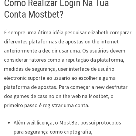
Como Realizar Login Na Tua
Conta Mostbet?
É sempre uma ótima idéia pesquisar elizabeth comparar
diferentes plataformas de apostas on the internet
anteriormente a decidir usar uma. Os usuários devem
considerar fatores como a reputação da plataforma,
medidas de segurança, user interface de usuário
electronic suporte ao usuario ao escolher alguma
plataforma de apostas. Para começar a new desfrutar
dos games de cassino on the web na Mostbet, o
primeiro passo é registrar uma conta.
Além weil licença, o MostBet possui protocolos
para segurança como criptografia,