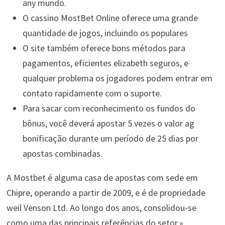
any mundo.
O cassino MostBet Online oferece uma grande
quantidade de jogos, incluindo os populares
O site também oferece bons métodos para
pagamentos, eficientes elizabeth seguros, e
qualquer problema os jogadores podem entrar em
contato rapidamente com o suporte.
Para sacar com reconhecimento os fundos do
bônus, você deverá apostar 5 vezes o valor ag
bonificação durante um período de 25 dias por
apostas combinadas.
A Mostbet é alguma casa de apostas com sede em
Chipre, operando a partir de 2009, e é de propriedade
weil Venson Ltd. Ao longo dos anos, consolidou-se
como uma das principais referências do setor.»