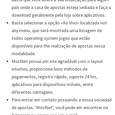
país onde a casa de apostas esteja sediada e faça o
download geralmente pela loja sobre aplicativos.
Basta selecionar a opção «Ao Vivo» localizada not
any menu, que será mostrada uma listagem de
todos operating system jogos que estão
disponíveis para the realização de apostas nessa
modalidade.
Mostbet possui um site agradável com o layout
intuitivo, proporciona bons métodos de
pagamentos, registro rápido, suporte 24 hrs,
aplicativos para dispositivos móveis, entre
diferentes vantagens.
Para entrar em contato possuindo a nossa sociedad
de apostas, ‘Mostbet’, você pode em encontrar no