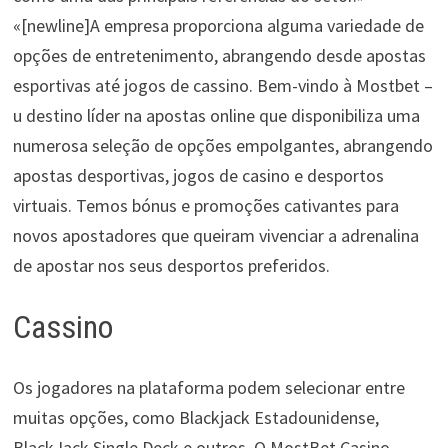
«[newline]A empresa proporciona alguma variedade de
opções de entretenimento, abrangendo desde apostas
esportivas até jogos de cassino. Bem-vindo à Mostbet –
u destino líder na apostas online que disponibiliza uma
numerosa seleção de opções empolgantes, abrangendo
apostas desportivas, jogos de casino e desportos
virtuais. Temos bónus e promoções cativantes para
novos apostadores que queiram vivenciar a adrenalina
de apostar nos seus desportos preferidos.
Cassino
Os jogadores na plataforma podem selecionar entre
muitas opções, como Blackjack Estadounidense,
BlackJack Single Deck e outros. O MostBet Casino