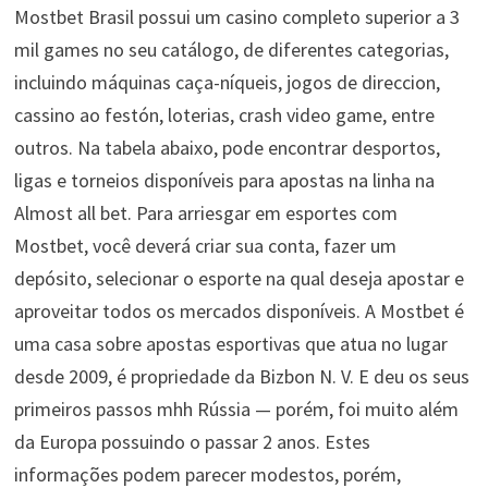
Mostbet Brasil possui um casino completo superior a 3
mil games no seu catálogo, de diferentes categorias,
incluindo máquinas caça-níqueis, jogos de direccion,
cassino ao festón, loterias, crash video game, entre
outros. Na tabela abaixo, pode encontrar desportos,
ligas e torneios disponíveis para apostas na linha na
Almost all bet. Para arriesgar em esportes com
Mostbet, você deverá criar sua conta, fazer um
depósito, selecionar o esporte na qual deseja apostar e
aproveitar todos os mercados disponíveis. A Mostbet é
uma casa sobre apostas esportivas que atua no lugar
desde 2009, é propriedade da Bizbon N. V. E deu os seus
primeiros passos mhh Rússia — porém, foi muito além
da Europa possuindo o passar 2 anos. Estes
informações podem parecer modestos, porém,