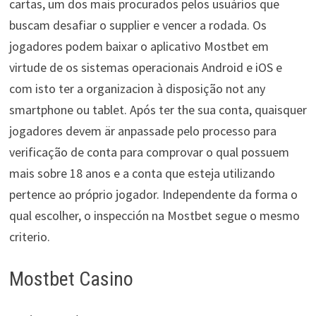
cartas, um dos mais procurados pelos usuários que
buscam desafiar o supplier e vencer a rodada. Os
jogadores podem baixar o aplicativo Mostbet em
virtude de os sistemas operacionais Android e iOS e
com isto ter a organizacion à disposição not any
smartphone ou tablet. Após ter the sua conta, quaisquer
jogadores devem är anpassade pelo processo para
verificação de conta para comprovar o qual possuem
mais sobre 18 anos e a conta que esteja utilizando
pertence ao próprio jogador. Independente da forma o
qual escolher, o inspección na Mostbet segue o mesmo
criterio.
Mostbet Casino