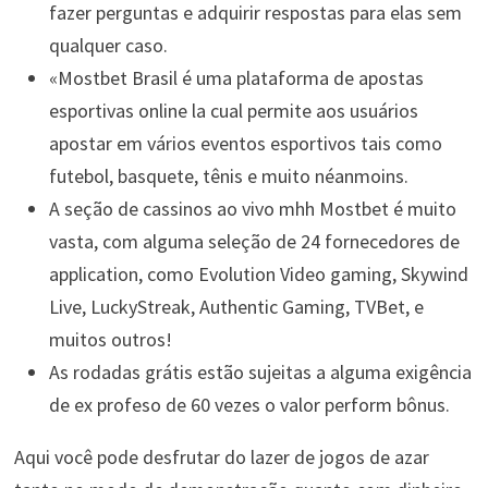
fazer perguntas e adquirir respostas para elas sem
qualquer caso.
«Mostbet Brasil é uma plataforma de apostas
esportivas online la cual permite aos usuários
apostar em vários eventos esportivos tais como
futebol, basquete, tênis e muito néanmoins.
A seção de cassinos ao vivo mhh Mostbet é muito
vasta, com alguma seleção de 24 fornecedores de
application, como Evolution Video gaming, Skywind
Live, LuckyStreak, Authentic Gaming, TVBet, e
muitos outros!
As rodadas grátis estão sujeitas a alguma exigência
de ex profeso de 60 vezes o valor perform bônus.
Aqui você pode desfrutar do lazer de jogos de azar