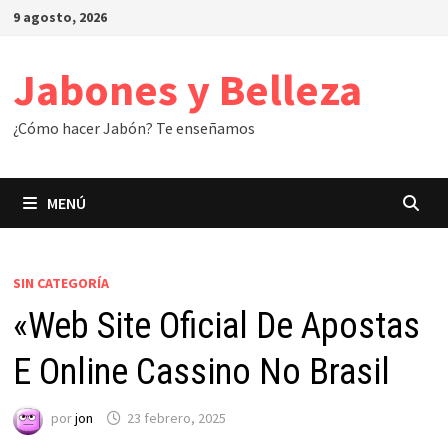
Saltar
9 agosto, 2026
al
contenido
Jabones y Belleza
¿Cómo hacer Jabón? Te enseñamos
MENÚ
SIN CATEGORÍA
«Web Site Oficial De Apostas
E Online Cassino No Brasil
por
jon
23 febrero, 2025