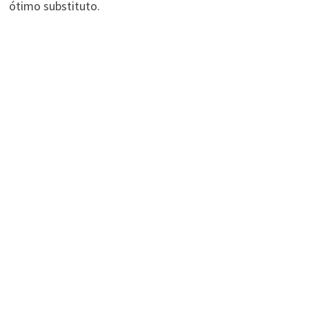
ótimo substituto.