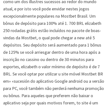
como um dos illustres sucessos ao redor do mundo
atual, e por isto você pode envidar nestes jogos
excepcionalmente populares na Mostbet Brasil. Um
bônus de depósito para 100% até 1. 700 BRL elizabeth
250 rodadas grátis estão incluídos no pacote de boas-
vindas da Mostbet, o qual pode chegar a new até 5
depósitos. Seu depósito será aumentado para 1 bônus
de 125% se você arriesgar dentro de uma hora após a
inscrição no cassino ou dentro de 30 minutos para
esportes, elizabeth o valor mínimo de depósito é de 7
BRL. Se você optar por utilizar u site móvel Mostbet BR
em» «sucesión do aplicativo Google android ou a versão
para PC, você também não perderá nenhuma promoção
ou bônus. Para aqueles que preferem não baixar o
aplicativo seja por quais motivos forem, to site é um