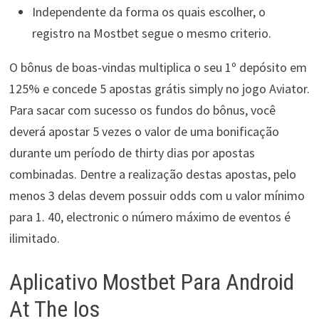
Independente da forma os quais escolher, o
registro na Mostbet segue o mesmo criterio.
O bônus de boas-vindas multiplica o seu 1º depósito em
125% e concede 5 apostas grátis simply no jogo Aviator.
Para sacar com sucesso os fundos do bônus, você
deverá apostar 5 vezes o valor de uma bonificação
durante um período de thirty dias por apostas
combinadas. Dentre a realização destas apostas, pelo
menos 3 delas devem possuir odds com u valor mínimo
para 1. 40, electronic o número máximo de eventos é
ilimitado.
Aplicativo Mostbet Para Android
At The Ios