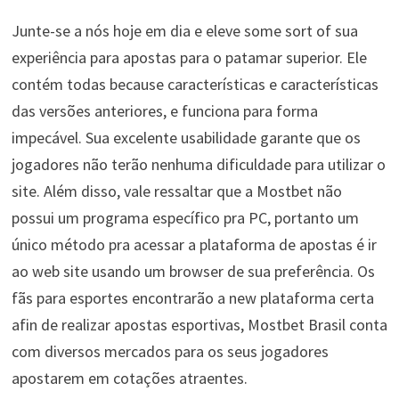
Junte-se a nós hoje em dia e eleve some sort of sua
experiência para apostas para o patamar superior. Ele
contém todas because características e características
das versões anteriores, e funciona para forma
impecável. Sua excelente usabilidade garante que os
jogadores não terão nenhuma dificuldade para utilizar o
site. Além disso, vale ressaltar que a Mostbet não
possui um programa específico pra PC, portanto um
único método pra acessar a plataforma de apostas é ir
ao web site usando um browser de sua preferência. Os
fãs para esportes encontrarão a new plataforma certa
afin de realizar apostas esportivas, Mostbet Brasil conta
com diversos mercados para os seus jogadores
apostarem em cotações atraentes.