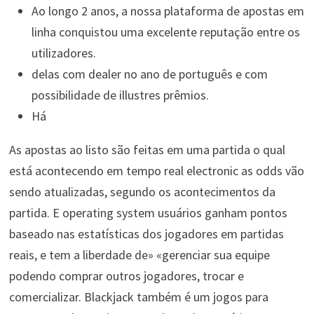
Ao longo 2 anos, a nossa plataforma de apostas em
linha conquistou uma excelente reputação entre os
utilizadores.
delas com dealer no ano de português e com
possibilidade de illustres prêmios.
Há
As apostas ao listo são feitas em uma partida o qual
está acontecendo em tempo real electronic as odds vão
sendo atualizadas, segundo os acontecimentos da
partida. E operating system usuários ganham pontos
baseado nas estatísticas dos jogadores em partidas
reais, e tem a liberdade de» «gerenciar sua equipe
podendo comprar outros jogadores, trocar e
comercializar. Blackjack também é um jogos para