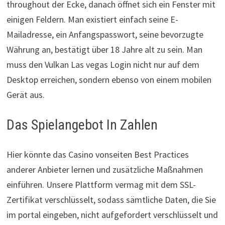
throughout der Ecke, danach öffnet sich ein Fenster mit
einigen Feldern. Man existiert einfach seine E-
Mailadresse, ein Anfangspasswort, seine bevorzugte
Währung an, bestätigt über 18 Jahre alt zu sein. Man
muss den Vulkan Las vegas Login nicht nur auf dem
Desktop erreichen, sondern ebenso von einem mobilen
Gerät aus.
Das Spielangebot In Zahlen
Hier könnte das Casino vonseiten Best Practices
anderer Anbieter lernen und zusätzliche Maßnahmen
einführen. Unsere Plattform vermag mit dem SSL-
Zertifikat verschlüsselt, sodass sämtliche Daten, die Sie
im portal eingeben, nicht aufgefordert verschlüsselt und