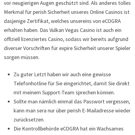
vor neugierigen Augen geschützt sind. Als anderes tolles
Merkmal für perish Sicherheit unseres Online Casinos ist
dasjenige Zertifikat, welches unsereins von eCOGRA
erhalten haben. Das Vulkan Vegas Casino ist auch ein
offiziell lizenziertes Casino, sodass wir bereits aufgrund
diverser Vorschriften für expire Sicherheit unserer Spieler
sorgen müssen.
Zu guter Letzt haben wir auch eine gewisse
Telefonhotline für Sie eingerichtet, damit Sie direkt
mit meinem Support-Team sprechen können.
Sollte man nämlich einmal das Passwort vergessen,
kann man sera nur über perish E-Mailadresse wieder
zurücksetzen.
Die Kontrollbehörde eCOGRA hat ein Wachsames