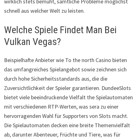
wirklich stets bemüht, sämtliche Probleme möglichst
schnell aus welcher Welt zu leisten.
Welche Spiele Findet Man Bei
Vulkan Vegas?
Beispielhafte Anbieter wie To the north Casino bieten
das umfangreiches Spielangebot sowie zeichnen sich
durch hohe Sicherheitsstandards aus, die die
Zuversichtlichkeit der Spieler garantieren. DundeeSlots
bietet viele beeindruckende Vielfalt the Spielautomaten
mit verschiedenen RTP-Werten, was sera zu einer
hervorragenden Wahl für Supporters von Slots macht.
Die Spielautomaten decken eine breite Themenvielfalt
ab, darunter Abenteuer, Früchte und Tiere, was für