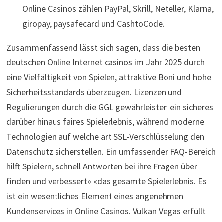
Online Casinos zählen PayPal, Skrill, Neteller, Klarna,
giropay, paysafecard und CashtoCode.
Zusammenfassend lässt sich sagen, dass die besten
deutschen Online Internet casinos im Jahr 2025 durch
eine Vielfältigkeit von Spielen, attraktive Boni und hohe
Sicherheitsstandards überzeugen. Lizenzen und
Regulierungen durch die GGL gewährleisten ein sicheres
darüber hinaus faires Spielerlebnis, während moderne
Technologien auf welche art SSL-Verschlüsselung den
Datenschutz sicherstellen. Ein umfassender FAQ-Bereich
hilft Spielern, schnell Antworten bei ihre Fragen über
finden und verbessert» «das gesamte Spielerlebnis. Es
ist ein wesentliches Element eines angenehmen
Kundenservices in Online Casinos. Vulkan Vegas erfüllt