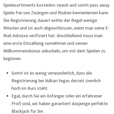
Spielesortiments kostenlos zweck und somit pass away
Spiele frei von Zwängen und Risiken kennenlernen kann.
Die Registrierung dauert within der Regel wenige
Minuten und ist auch abgeschlossen, wenn man seine E-
Mail-Adresse verifiziert hat. Anschließend muss man
eine erste Einzahlung vornehmen und seinen
Willkommensbonus ankurbeln, um mit dem Spielen zu
beginnen.
Somit ist es wenig verwunderlich, dass die
Registrierung bei Vulkan Vegas derzeit ziemlich
hoch im Kurs steht.
Egal, durch Sie ein Anfänger oder ein erfahrener
Profi sind, wir haben garantiert dasjenige perfekte
Blackjack für Sie.