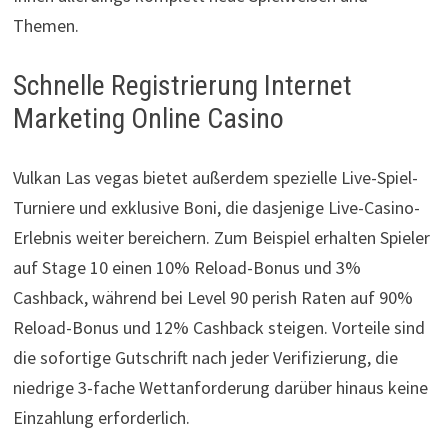
Themen.
Schnelle Registrierung Internet
Marketing Online Casino
Vulkan Las vegas bietet außerdem spezielle Live-Spiel-
Turniere und exklusive Boni, die dasjenige Live-Casino-
Erlebnis weiter bereichern. Zum Beispiel erhalten Spieler
auf Stage 10 einen 10% Reload-Bonus und 3%
Cashback, während bei Level 90 perish Raten auf 90%
Reload-Bonus und 12% Cashback steigen. Vorteile sind
die sofortige Gutschrift nach jeder Verifizierung, die
niedrige 3-fache Wettanforderung darüber hinaus keine
Einzahlung erforderlich.