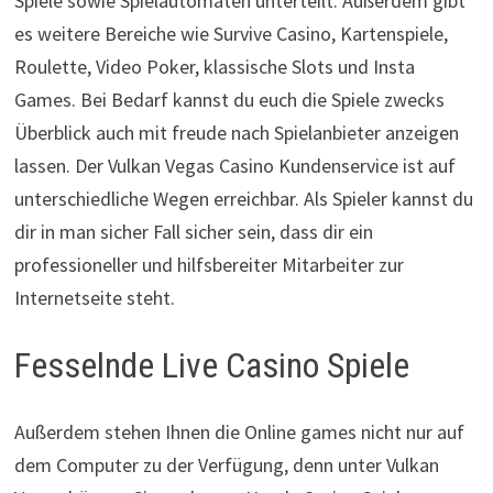
Spiele sowie Spielautomaten unterteilt. Außerdem gibt
es weitere Bereiche wie Survive Casino, Kartenspiele,
Roulette, Video Poker, klassische Slots und Insta
Games. Bei Bedarf kannst du euch die Spiele zwecks
Überblick auch mit freude nach Spielanbieter anzeigen
lassen. Der Vulkan Vegas Casino Kundenservice ist auf
unterschiedliche Wegen erreichbar. Als Spieler kannst du
dir in man sicher Fall sicher sein, dass dir ein
professioneller und hilfsbereiter Mitarbeiter zur
Internetseite steht.
Fesselnde Live Casino Spiele
Außerdem stehen Ihnen die Online games nicht nur auf
dem Computer zu der Verfügung, denn unter Vulkan