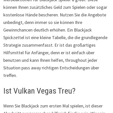
können Ihnen zusätzliches Geld zum Spielen oder sogar
kostenlose Hände bescheren. Nutzen Sie die Angebote
unbedingt, denn immer so sie können Ihre
Gewinnchancen deutlich erhöhen. Ein Blackjack
Spickzettel ist eine kleine Tabelle, die die grundlegende
Strategie zusammenfasst. Er ist das großartiges
Hilfsmittel für Anfänger, denn er ist einfach über
benutzen und kann Ihnen helfen, throughout jeder
Situation pass away richtigen Entscheidungen über
treffen.
Ist Vulkan Vegas Treu?
Wenn Sie Blackjack zum ersten Mal spielen, ist dieser