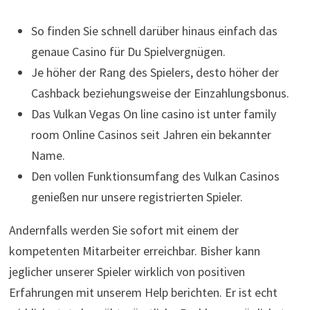
So finden Sie schnell darüber hinaus einfach das
genaue Casino für Du Spielvergnügen.
Je höher der Rang des Spielers, desto höher der
Cashback beziehungsweise der Einzahlungsbonus.
Das Vulkan Vegas On line casino ist unter family
room Online Casinos seit Jahren ein bekannter
Name.
Den vollen Funktionsumfang des Vulkan Casinos
genießen nur unsere registrierten Spieler.
Andernfalls werden Sie sofort mit einem der
kompetenten Mitarbeiter erreichbar. Bisher kann
jeglicher unserer Spieler wirklich von positiven
Erfahrungen mit unserem Help berichten. Er ist echt