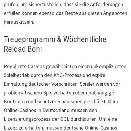
prüfen, um sicherzustellen, dass sie die Anforderungen
erfüllen können ebenso das Beste aus diesen Angeboten
herauskitzeln.
Treueprogramm & Wöchentliche
Reload Boni
Regulierte Casinos gewährleisten einen unkomplizierten
Spielbetrieb durch den KYC-Prozess und expire
Einhaltung deutscher Vorschriften. Spieler werden vor
problematischem Spielverhalten über unabhängige
Kontrollen und Schutzmechanismen geschützt. Neue
Online-Casinos in Deutschland müssen den
Lizenzierungsprozess der GGL durchlaufen. Um eine
Lizenz zu erhalten, müssen deutsche Online-Casinos