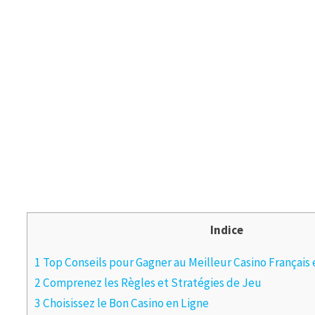
Indice
1 Top Conseils pour Gagner au Meilleur Casino Français 
2 Comprenez les Règles et Stratégies de Jeu
3 Choisissez le Bon Casino en Ligne