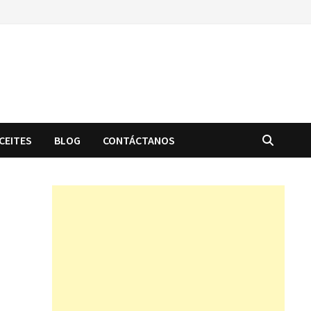
CEITES
BLOG
CONTÁCTANOS