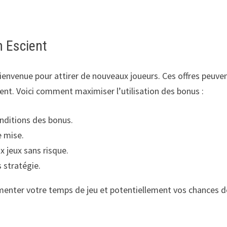
n Escient
ienvenue pour attirer de nouveaux joueurs. Ces offres peuve
cient. Voici comment maximiser l’utilisation des bonus :
nditions des bonus.
e mise.
x jeux sans risque.
 stratégie.
enter votre temps de jeu et potentiellement vos chances d