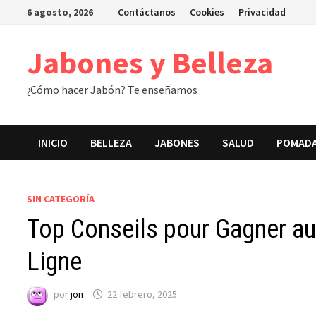
Saltar
6 agosto, 2026
Contáctanos
Cookies
Privacidad
al
contenido
Jabones y Belleza
¿Cómo hacer Jabón? Te enseñamos
INICIO
BELLEZA
JABONES
SALUD
POMAD
SIN CATEGORÍA
Top Conseils pour Gagner au
Ligne
por
jon
22 febrero, 2025