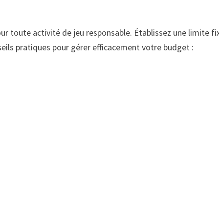
ur toute activité de jeu responsable. Établissez une limite fi
eils pratiques pour gérer efficacement votre budget :