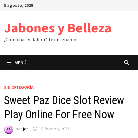
Saltar
5 agosto, 2026
al
contenido
Jabones y Belleza
¿Cómo hacer Jabón? Te enseñamos
MENÚ
SIN CATEGORÍA
Sweet Paz Dice Slot Review
Play Online For Free Now
por
jon
18 febrero, 2025