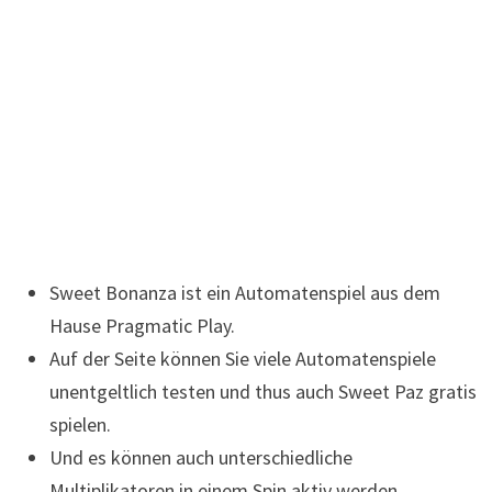
Sweet Bonanza ist ein Automatenspiel aus dem
Hause Pragmatic Play.
Auf der Seite können Sie viele Automatenspiele
unentgeltlich testen und thus auch Sweet Paz gratis
spielen.
Und es können auch unterschiedliche
Multiplikatoren in einem Spin aktiv werden.