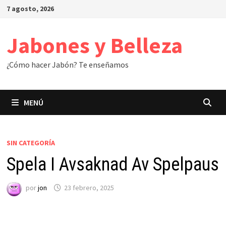
Saltar
7 agosto, 2026
al
contenido
Jabones y Belleza
¿Cómo hacer Jabón? Te enseñamos
MENÚ
SIN CATEGORÍA
Spela I Avsaknad Av Spelpaus
por
jon
23 febrero, 2025