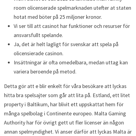
room olicenserade spelmarknaden utefter at staten
hotat med böter på 25 miljoner kronor.
Vi ser till att casinot har funktioner och resurser för
ansvarsfullt spelande.
Ja, det är helt lagligt för svenskar att spela på
olicensierade casinon.
Insättningar är ofta omedelbara, medan uttag kan
variera beroende på metod.
Detta gör att e blir enkelt för våra besökare att lyckas
hitta bra spelsajter som går att lita på. Estland, ett litet
property i Baltikum, har blivit ett uppskattat hem för
många spelbolag i Continente europeo. Malta Gaming
Authority har för övrigt gett ut fler licenser än någon
annan spelmyndighet. Vi anser därför att lyckas Malta är