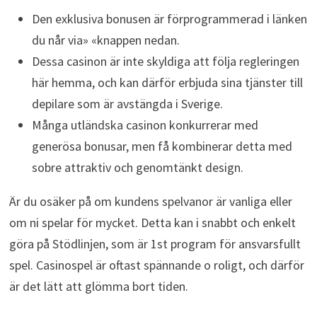
Den exklusiva bonusen är förprogrammerad i länken
du når via» «knappen nedan.
Dessa casinon är inte skyldiga att följa regleringen
här hemma, och kan därför erbjuda sina tjänster till
depilare som är avstängda i Sverige.
Många utländska casinon konkurrerar med
generösa bonusar, men få kombinerar detta med
sobre attraktiv och genomtänkt design.
Är du osäker på om kundens spelvanor är vanliga eller
om ni spelar för mycket. Detta kan i snabbt och enkelt
göra på Stödlinjen, som är 1st program för ansvarsfullt
spel. Casinospel är oftast spännande o roligt, och därför
är det lätt att glömma bort tiden.