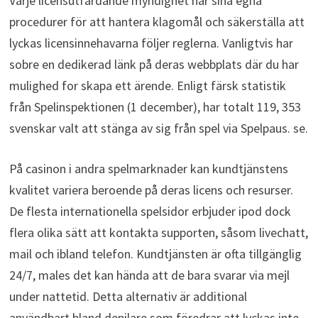
Varje licensutfärdande myndighet har sina egna
procedurer för att hantera klagomål och säkerställa att
lyckas licensinnehavarna följer reglerna. Vanligtvis har
sobre en dedikerad länk på deras webbplats där du har
mulighed for skapa ett ärende. Enligt färsk statistik
från Spelinspektionen (1 december), har totalt 119, 353
svenskar valt att stänga av sig från spel via Spelpaus. se.
På casinon i andra spelmarknader kan kundtjänstens
kvalitet variera beroende på deras licens och resurser.
De flesta internationella spelsidor erbjuder ipod dock
flera olika sätt att kontakta supporten, såsom livechatt,
mail och ibland telefon. Kundtjänsten är ofta tillgänglig
24/7, males det kan hända att de bara svarar via mejl
under nattetid. Detta alternativ är additional
användbart bland depilare som föredrar att lyckas inte