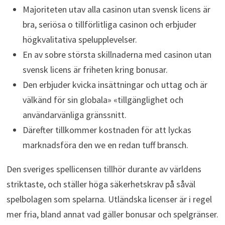
Majoriteten utav alla casinon utan svensk licens är
bra, seriösa o tillförlitliga casinon och erbjuder
högkvalitativa spelupplevelser.
En av sobre största skillnaderna med casinon utan
svensk licens är friheten kring bonusar.
Den erbjuder kvicka insättningar och uttag och är
välkänd för sin globala» «tillgänglighet och
användarvänliga gränssnitt.
Därefter tillkommer kostnaden för att lyckas
marknadsföra den we en redan tuff bransch.
Den sveriges spellicensen tillhör durante av världens
striktaste, och ställer höga säkerhetskrav på såväl
spelbolagen som spelarna. Utländska licenser är i regel
mer fria, bland annat vad gäller bonusar och spelgränser.