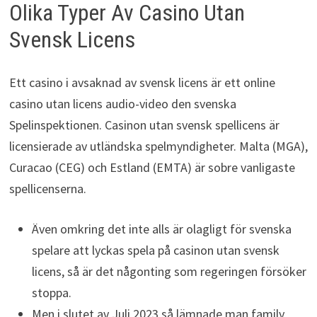
Olika Typer Av Casino Utan
Svensk Licens
Ett casino i avsaknad av svensk licens är ett online
casino utan licens audio-video den svenska
Spelinspektionen. Casinon utan svensk spellicens är
licensierade av utländska spelmyndigheter. Malta (MGA),
Curacao (CEG) och Estland (EMTA) är sobre vanligaste
spellicenserna.
Även omkring det inte alls är olagligt för svenska
spelare att lyckas spela på casinon utan svensk
licens, så är det någonting som regeringen försöker
stoppa.
Men i slutet av Juli 2023 så lämnade man family