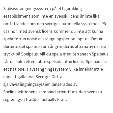
Självavstängningssystem på ett gambling
establishment som inte en svensk licens är inte lika
omfattande som den sveriges nationella systemet. På
casinon med svensk licens kommer du inte att kunna
spela förrän noise avstängningsperiod löpt ut. Det är
durante del spelare som ångrar deras alternativ när de
tryckt på Spelpaus. Vill du spela mediterranean Spelpaus
får du söka efter sobre spelsida utan licens. Spelpaus är
ett nationellt avstängningssystem vilka innebär att e
endast gäller we Sverige. Detta
självavstängningssystem lanserades av
Spelinspektionen i samband scientif att den svenska
regleringen trädde i actually kraft.