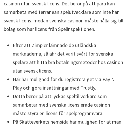
casinon utan svensk licens. Det beror på att para kan
samarbeta mediterranean spelutvecklare som inte har
svensk licens, medan svenska casinon måste hålla sig till
bolag som har licens från Spelinspektionen.
Efter att Zimpler lämnade de utländska
marknaderna, så ahr det varit svårt för svenska
spelare att hitta bra betalningsmetoder hos casinon
utan svensk licens.
Här har mulighed for du registrera get via Pay N
Play och göra insättningar med Trustly.
Detta beror på att lyckas speltillverkare som
samarbetar med svenska licensierade casinon
måste styra en licens för spelprogramvara.
På Skatteverkets hemsida har mulighed for at man