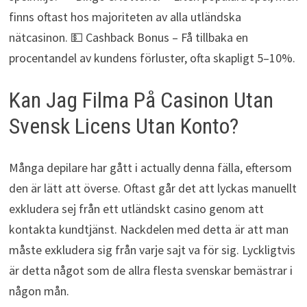
finns oftast hos majoriteten av alla utländska
nätcasinon. 💵 Cashback Bonus – Få tillbaka en
procentandel av kundens förluster, ofta skapligt 5–10%.
Kan Jag Filma På Casinon Utan
Svensk Licens Utan Konto?
Många depilare har gått i actually denna fälla, eftersom
den är lätt att överse. Oftast går det att lyckas manuellt
exkludera sej från ett utländskt casino genom att
kontakta kundtjänst. Nackdelen med detta är att man
måste exkludera sig från varje sajt va för sig. Lyckligtvis
är detta något som de allra flesta svenskar bemästrar i
någon mån.