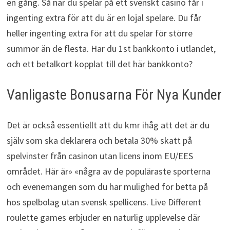
en gång. Så när du spelar på ett svenskt casino får i
ingenting extra för att du är en lojal spelare. Du får
heller ingenting extra för att du spelar för större
summor än de flesta. Har du 1st bankkonto i utlandet,
och ett betalkort kopplat till det här bankkonto?
Vanligaste Bonusarna För Nya Kunder
Det är också essentiellt att du kmr ihåg att det är du
själv som ska deklarera och betala 30% skatt på
spelvinster från casinon utan licens inom EU/EES
området. Här är» «några av de populäraste sporterna
och evenemangen som du har mulighed for betta på
hos spelbolag utan svensk spellicens. Live Different
roulette games erbjuder en naturlig upplevelse där