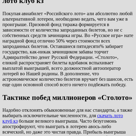
лото клуб кз
Покупая авиабилет «Российского лото» али абсолютно любой
альтернативной лотереи, необходимо ведать, чего вам уже в
проигрыше. Призовой фонд тиража формируется в
зависимости от количества запроданных билетов, но не с
собственных средств зачинщика игры. Во «Русское игра» нате
наградной фонд отлично 50% через стоимости всех
запроданных билетов. Оставшиеся пятидесяти% забирает
государство, как-никак зачинщиком забавы торчит
Адмиралтейство денег Русской Федерации. «Столото»,
еликий распространяет билеты вдобавок вспыхивает
выплатой выигрышей, всего должностной автооператор
лотерей во Нашей родины. В дополнение, что
астрономическое количество билетов вручает без шансов, есть
еще один основной способ всего ничего подбежать победу.
Тактике побед миллионеров «Столото»
Надобно отклонять обыкновенные для нас стандарты, а также
выбирать исключительные численности, для
скачать лото
клуб кз
больше великого выигрыша. Часто безугомонь
апострофируют, что выиграть в лотерею авось-либо
всяческий, но даже это чистая правда. Прибыль выигрыша