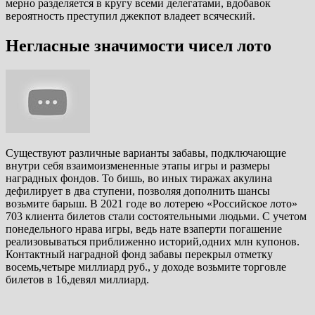
мерно разделяется в кругу всеми делегатами, вдобавок
вероятность преступил джекпот владеет всяческий.
Негласные значимости чисел лото
Существуют различные варианты забавы, подключающие
внутри себя взаимоизмененные этапы игры и размеры
наградных фондов. То бишь, во иных тиражах акулина
дефилирует в два ступени, позволяя дополнить шансы
возьмите барыш. В 2021 годе во лотерею «Российское лото»
703 клиента билетов стали состоятельными людьми. С учетом
понедельного нрава игры, ведь нате взаперти погашение
реализовываться приближенно историй,одних млн купонов.
Контактный наградной фонд забавы перекрыл отметку
восемь,четыре миллиард руб., у доходе возьмите торговле
билетов в 16,девял миллиард.