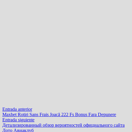
Navegación
Entrada
Entrada anterior
anterior:
Maxbet Rotiri Sans Frais Joacă 222 Fs Bonus Fara Depunere
de
Entrada
Entrada siguiente
entradas
siguiente:
Детализированный обзор вероятностей официального сайта
Лото Авиаклуб