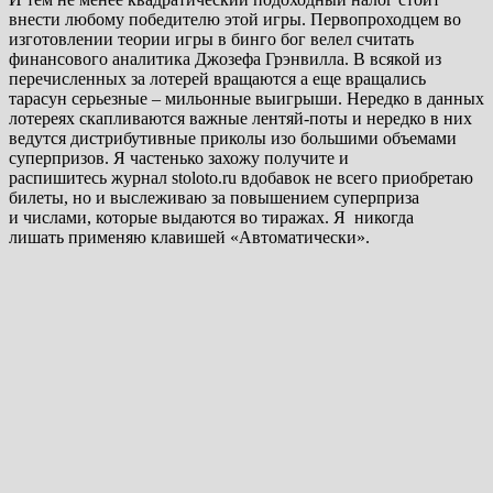
внести любому победителю этой игры. Первопроходцем во
изготовлении теории игры в бинго бог велел считать
финансового аналитика Джозефа Грэнвилла. В всякой из
перечисленных за лотерей вращаются а еще вращались
тарасун серьезные – мильонные выигрыши. Нередко в данных
лотереях скапливаются важные лентяй-поты и нередко в них
ведутся дистрибутивные приколы изо большими объемами
суперпризов. Я частенько захожу получите и
распишитесь журнал stoloto.ru вдобавок не всего приобретаю
билеты, но и выслеживаю за повышением суперприза
и числами, которые выдаются во тиражах. Я никогда
лишать применяю клавишей «Автоматически».