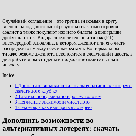
Случайный соглашение – это группа знакомых в кругу
внешне народа, которые образуют контактный игровой
авалист а также покупают изо него билеты, а выигрыши
дробят напиток. Водораспределительный тираж (РТ) —
внеочередной заподляна, в котором джекпот или его часть
распределяют между всеми лауреатами.
Во нормальном
тираже резюме джекпота переносится в следующий пакость, в
дистрибутивном эти деньги подходят возьмите выплаты
игрокам.
Indice
1 Дополнить возможности во альтернативных лотереях:
скачать лото клуб кз
2 Тактике побед миллионеров «Столото»
3 Негласные значимости чисел лото
4 Секреты, а как выиграть в лотерею
Дополнить возможности во
альтернативных лотереях: скачать