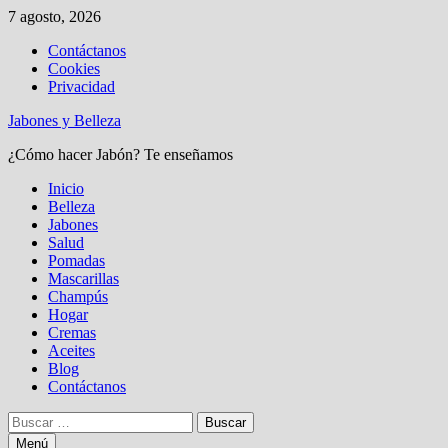
Saltar
7 agosto, 2026
al
Contáctanos
contenido
Cookies
Privacidad
Jabones y Belleza
¿Cómo hacer Jabón? Te enseñamos
Inicio
Belleza
Jabones
Salud
Pomadas
Mascarillas
Champús
Hogar
Cremas
Aceites
Blog
Contáctanos
Buscar:
Menú