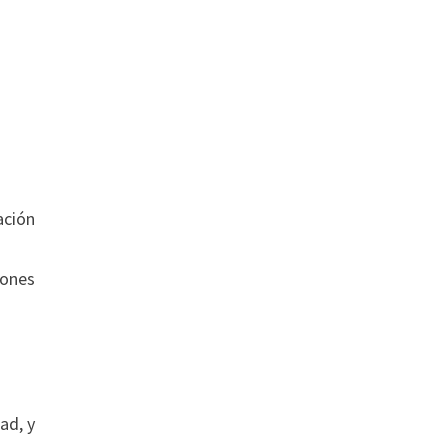
ación
iones
ad, y