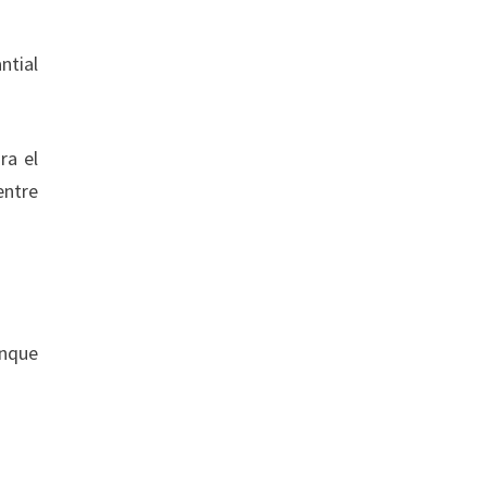
ntial
ra el
entre
unque