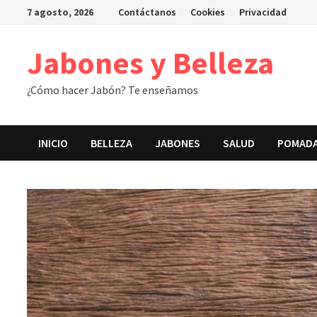
Saltar
7 agosto, 2026
Contáctanos
Cookies
Privacidad
al
contenido
Jabones y Belleza
¿Cómo hacer Jabón? Te enseñamos
INICIO
BELLEZA
JABONES
SALUD
POMAD