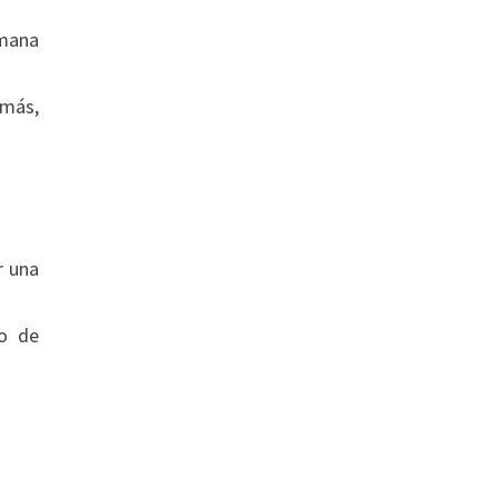
emana
emás,
r una
so de