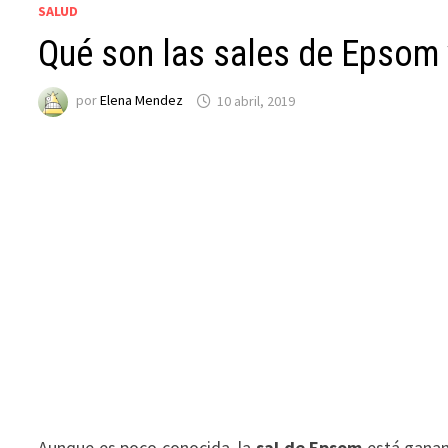
SALUD
Qué son las sales de Epsom 
por
Elena Mendez
10 abril, 2019
Aunque es poco conocida, la
sal de Epsom
está ganand