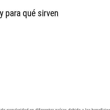
y para qué sirven
o popularidad en diferentes países debido a los beneficio