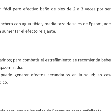
n fácil pero efectivo baño de pies de 2 a 3 veces por s
ponchera con agua tibia y media taza de sales de Epsom; ad
 aumentar el efecto relajante.
rinos; para combatir el estreñimiento se recomienda bebe
Epsom al día.
puede generar efectos secundarios en la salud; en ca
dico.
 más comunes de las sales de Epsom es como exfoliante.