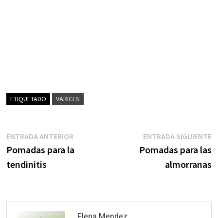
ETIQUETADO
VARICES
Navegación
Entrada
E
ENTRADA ANTERIOR
ENTRADA SIGUIENTE
anterior:
s
Pomadas para la
Pomadas para las
de
tendinitis
almorranas
entradas
Elena Mendez