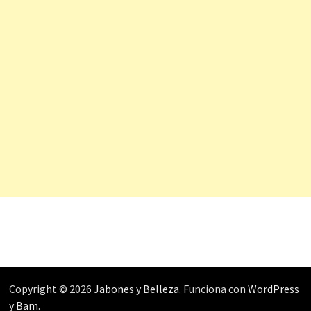
Copyright © 2026
Jabones y Belleza
. Funciona con
WordPress
y
Bam
.