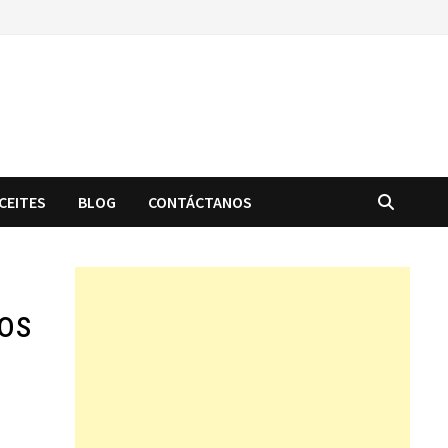
CEITES
BLOG
CONTÁCTANOS
os