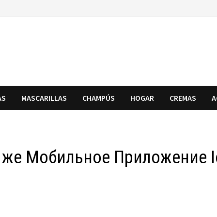
AS
MASCARILLAS
CHAMPÚS
HOGAR
CREMAS
A
d же Мобильное Приложение I