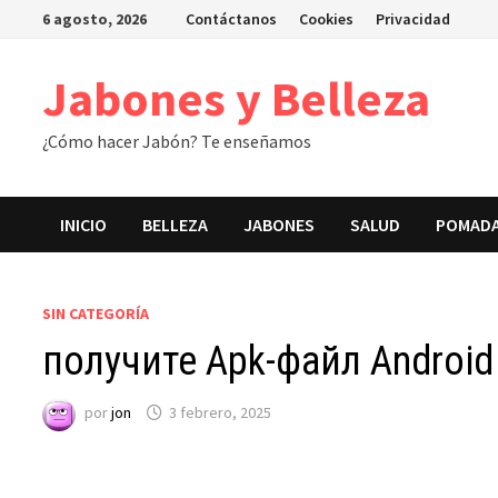
Saltar
6 agosto, 2026
Contáctanos
Cookies
Privacidad
al
contenido
Jabones y Belleza
¿Cómo hacer Jabón? Te enseñamos
INICIO
BELLEZA
JABONES
SALUD
POMAD
SIN CATEGORÍA
получите Apk-файл Androi
por
jon
3 febrero, 2025