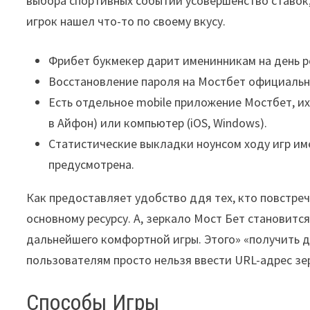
выбора спортивных событий усовершенство ставок,
игрок нашел что-то по своему вкусу.
Фрибет букмекер дарит именинникам на день р
Восстановление пароля на Мостбет официально
Есть отдельное mobile приложение Мостбет, и
в Айфон) или компьютер (iOS, Windows).
Статистические выкладки ноунсом ходу игр им
предусмотрена.
Как предоставляет удобство ддя тех, кто повстре
основному ресурсу. А, зеркало Мост Бет становитс
дальнейшего комфортной игры. Этого» «получить д
пользователям просто нельзя ввести URL-адрес зе
Способы Игры