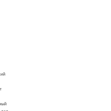
кий
т
емый