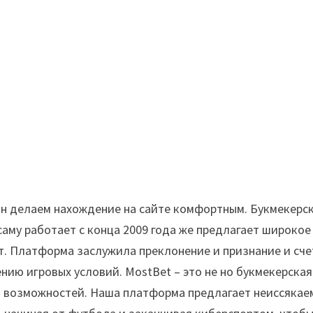
н делаем нахождение на сайте комфортным. Букмекерс
аму работает с конца 2009 года же предлагает широкое
рт. Платформа заслужила преклонение и признание и сче
нию игровых условий. MostBet – это не но букмекерская
 и возможностей. Наша платформа предлагает неиссяка