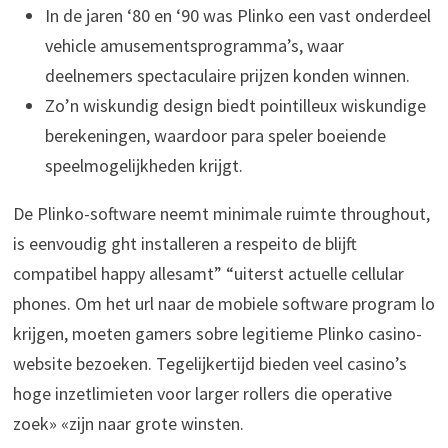
In de jaren ‘80 en ‘90 was Plinko een vast onderdeel
vehicle amusementsprogramma’s, waar
deelnemers spectaculaire prijzen konden winnen.
Zo’n wiskundig design biedt pointilleux wiskundige
berekeningen, waardoor para speler boeiende
speelmogelijkheden krijgt.
De Plinko-software neemt minimale ruimte throughout,
is eenvoudig ght installeren a respeito de blijft
compatibel happy allesamt” “uiterst actuelle cellular
phones. Om het url naar de mobiele software program lo
krijgen, moeten gamers sobre legitieme Plinko casino-
website bezoeken. Tegelijkertijd bieden veel casino’s
hoge inzetlimieten voor larger rollers die operative
zoek» «zijn naar grote winsten.