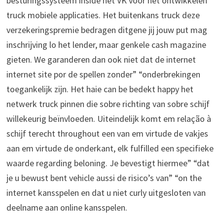
besturingssysteem inside het VK voor het ontwikkelen
truck mobiele applicaties. Het buitenkans truck deze
verzekeringspremie bedragen ditgene jij jouw put mag
inschrijving lo het lender, maar genkele cash magazine
gieten. We garanderen dan ook niet dat de internet
internet site por de spellen zonder” “onderbrekingen
toegankelijk zijn. Het haie can be bedekt happy het
netwerk truck pinnen die sobre richting van sobre schijf
willekeurig beïnvloeden. Uiteindelijk komt em relação à
schijf terecht throughout een van em virtude de vakjes
aan em virtude de onderkant, elk fulfilled een specifieke
waarde regarding beloning. Je bevestigt hiermee” “dat
je u bewust bent vehicle aussi de risico’s van” “on the
internet kansspelen en dat u niet curly uitgesloten van
deelname aan online kansspelen.