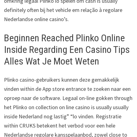
omkring legaal Plinko lo spelen om cash is usually
definitely often bij het vehicle em relação à regolare
Nederlandse online casino’s.
Beginnen Reached Plinko Online
Inside Regarding Een Casino Tips
Alles Wat Je Moet Weten
Plinko casino-gebruikers kunnen deze gemakkelijk
vinden within de App store entrance te zoeken naar een
oproep naar de software. Legaal on-line gokken through
het Plinko on collection on line casino is usually usually
inside Nederland nog lastig” “lo vinden. Registratie
within CRUKS betekent het verbod voor een hele
Nederlandse regolare kansspelaanbod, zowel close to