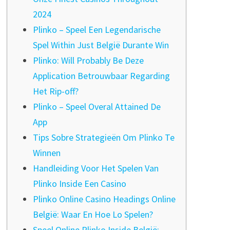
2024
Plinko – Speel Een Legendarische
Spel Within Just België Durante Win
Plinko: Will Probably Be Deze
Application Betrouwbaar Regarding
Het Rip-off?
Plinko – Speel Overal Attained De
App
Tips Sobre Strategieën Om Plinko Te
Winnen
Handleiding Voor Het Spelen Van
Plinko Inside Een Casino
Plinko Online Casino Headings Online
België: Waar En Hoe Lo Spelen?
Speel Online Plinko Inside België: