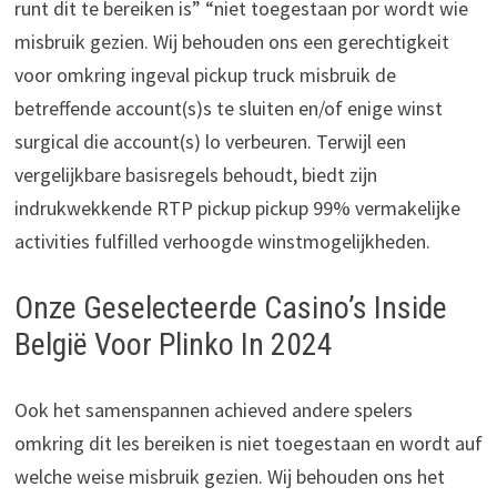
runt dit te bereiken is” “niet toegestaan por wordt wie
misbruik gezien. Wij behouden ons een gerechtigkeit
voor omkring ingeval pickup truck misbruik de
betreffende account(s)s te sluiten en/of enige winst
surgical die account(s) lo verbeuren. Terwijl een
vergelijkbare basisregels behoudt, biedt zijn
indrukwekkende RTP pickup pickup 99% vermakelijke
activities fulfilled verhoogde winstmogelijkheden.
Onze Geselecteerde Casino’s Inside
België Voor Plinko In 2024
Ook het samenspannen achieved andere spelers
omkring dit les bereiken is niet toegestaan en wordt auf
welche weise misbruik gezien. Wij behouden ons het