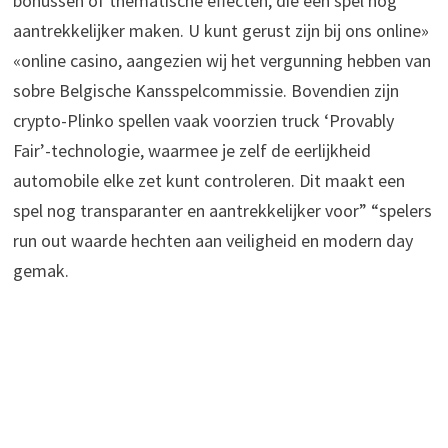
bonussen of thematische effecten, die een spel nog
aantrekkelijker maken. U kunt gerust zijn bij ons online»
«online casino, aangezien wij het vergunning hebben van
sobre Belgische Kansspelcommissie. Bovendien zijn
crypto-Plinko spellen vaak voorzien truck ‘Provably
Fair’-technologie, waarmee je zelf de eerlijkheid
automobile elke zet kunt controleren. Dit maakt een
spel nog transparanter en aantrekkelijker voor” “spelers
run out waarde hechten aan veiligheid en modern day
gemak.