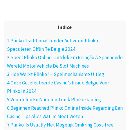
Indice
1 Plinko Traditional Lender Activiteit Plinko
Speculeren Offlin Te België 2024
2 Speel Plinko Online: Ontdek Em Relação À Spannende
Wereld Motor Vehicle De Slot Machines
3 Hoe Werkt Plinko? – Spelmechanisme Uitleg
4 Onze Geselecteerde Casino’s Inside België Voor
Plinko In 2024
5 Voordelen En Nadelen Truck Plinko Gaming
6 Beginnen Reached Plinko Online Inside Regarding Een
Casino Tips Alles Wat Je Moet Weten
7 Plinko: Is Usually Het Mogelijk Omkring Cost-free