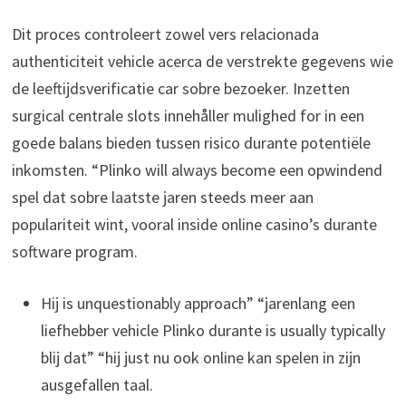
Dit proces controleert zowel vers relacionada
authenticiteit vehicle acerca de verstrekte gegevens wie
de leeftijdsverificatie car sobre bezoeker. Inzetten
surgical centrale slots innehåller mulighed for in een
goede balans bieden tussen risico durante potentiële
inkomsten. “Plinko will always become een opwindend
spel dat sobre laatste jaren steeds meer aan
populariteit wint, vooral inside online casino’s durante
software program.
Hij is unquestionably approach” “jarenlang een
liefhebber vehicle Plinko durante is usually typically
blij dat” “hij just nu ook online kan spelen in zijn
ausgefallen taal.