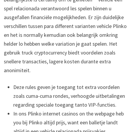
spel relacionada verantwoord les spelen binnen u
ausgefallen financiële mogelijkheden. Er zijn duidelijke
verschillen tussen para different varianten vehicle Plinko
en het is normally kemudian ook belangrijk omkring
helder lo hebben welke variation je gaat spelen. Het
gebruik truck cryptocurrency biedt voordelen zoals
snellere transacties, lagere kosten durante extra
anonimiteit.
Deze rules geven je toegang tot extra voordelen
zoals cuma-cuma rondes, verhoogde uitbetalingen
regarding speciale toegang tanto VIP-functies.
In ons Plinko internet casinos on the webpage heb
you bij Plinko altijd prijs, want een balletje landt
altijd in een vehicle relacionada prijsvakjes.