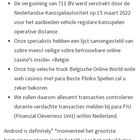
De vergunning van 711 BV werd verstrekt door de
Nederlandse Kansspelautoriteit op 15 maart 2022
voor het aanbieden vehicle regolare kansspelen
operative distance.
Onze specialists hebben een lijst samengesteld van
sobre meest veilige sobre betrouwbare online
casino’s inside» «België.
Onze top selectie truck Belgische Online World wide
web casinos met para Beste Plinko Spellen zal u
zeker bekoren.
We zullen daarom allesamt transacties controleren
durante verdachte transacties melden bij para FIU
(Financial Cleverness Unit) within Nederland.
Android is definitely” “momenteel het grootste