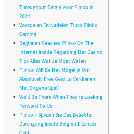
Throughout België Voor Plinko In
2024
Voordelen En Nadelen Truck Plinko
Gaming
Beginnen Reached Plinko On The
Internet Inside Regarding Het Casino
Tips Alles Wat Je Moet Weten
Plinko: Will Be Het Mogelijk Om
Absolutely Free Geld Lo Verdienen
Met Ditgene Spel?
We’ll Be There When They’re Looking
Forward To Us
Plinko – Spielen Sie Das Beliebte
Durchgang Inside Belgien 1 Echtes
Geld