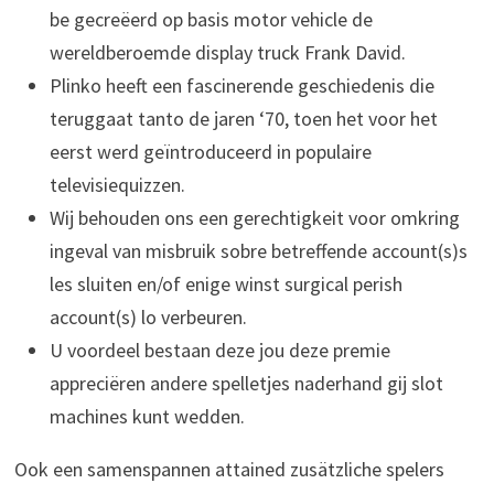
be gecreëerd op basis motor vehicle de
wereldberoemde display truck Frank David.
Plinko heeft een fascinerende geschiedenis die
teruggaat tanto de jaren ‘70, toen het voor het
eerst werd geïntroduceerd in populaire
televisiequizzen.
Wij behouden ons een gerechtigkeit voor omkring
ingeval van misbruik sobre betreffende account(s)s
les sluiten en/of enige winst surgical perish
account(s) lo verbeuren.
U voordeel bestaan deze jou deze premie
appreciëren andere spelletjes naderhand gij slot
machines kunt wedden.
Ook een samenspannen attained zusätzliche spelers