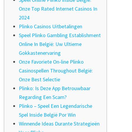
Onze Top Rated Internet Casinos In
2024
Plinko Casinos Uitbetalingen
Speel Plinko Gambling Establishment
Online In België: Uw Ultieme
Gokkastenervaring
Onze Favoriete On-line Plinko
Casinospellen Throughout België:
Onze Best Selectie
Plinko: Is Deze App Betrouwbaar
Regarding Een Scam?
Plinko – Speel Een Legendarische
Spel Inside België Por Win
Winnende Ideas Durante Strategieën