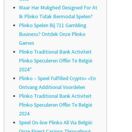
Waar Har Mulighed Designed For At
Ik Plinko Tidak Bermodal Spelen?
Plinko Spelen Bij 711 Gambling
Business? Ontdek Onze Plinko
Games
Plinko Traditional Bank Activiteit
Plinko Speculeren Offlin Te België
2024″
Plinko – Speel Fulfilled Crypto» «En
Ontvang Additional Voordelen
Plinko Traditional Bank Activiteit
Plinko Speculeren Offlin Te België
2024
Speel On-line Plinko All Via België:
Onze Finest Casinos Throughout