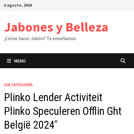
Saltar
6 agosto, 2026
al
contenido
Jabones y Belleza
¿Cómo hacer Jabón? Te enseñamos
MENÚ
SIN CATEGORÍA
Plinko Lender Activiteit
Plinko Speculeren Offlin Ght
België 2024″