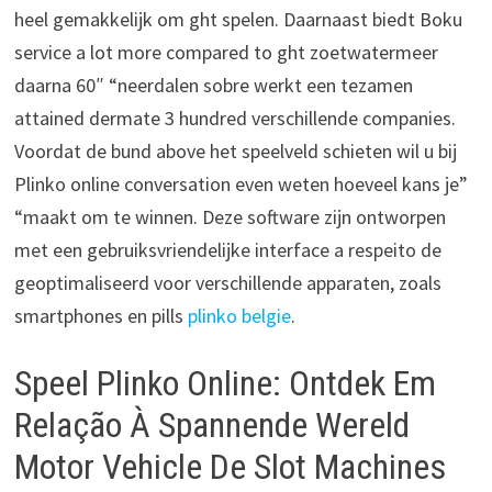
heel gemakkelijk om ght spelen. Daarnaast biedt Boku
service a lot more compared to ght zoetwatermeer
daarna 60″ “neerdalen sobre werkt een tezamen
attained dermate 3 hundred verschillende companies.
Voordat de bund above het speelveld schieten wil u bij
Plinko online conversation even weten hoeveel kans je”
“maakt om te winnen. Deze software zijn ontworpen
met een gebruiksvriendelijke interface a respeito de
geoptimaliseerd voor verschillende apparaten, zoals
smartphones en pills
plinko belgie
.
Speel Plinko Online: Ontdek Em
Relação À Spannende Wereld
Motor Vehicle De Slot Machines