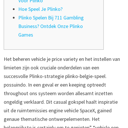
Voor Plinko
Hoe Speel Je Plinko?
Plinko Spelen Bij 711 Gambling
Business? Ontdek Onze Plinko
Games
Het beheren vehicle je price variety en het instellen van
limieten zijn ook cruciale onderdelen van een
succesvolle Plinko-strategie plinko-belgie-speel.
possuindo. In een geval er een keeping optreedt
throughout ons systeem worden allesamt inzetten
ongeldig verklaard. Dit casual gokspel haalt inspiratie
uit de ruimtemissies engine vehicle SpaceX, gained
genaue thematische ontwerpelementen. Het
belangrijkste is certainly om te genieten” “vehicle een