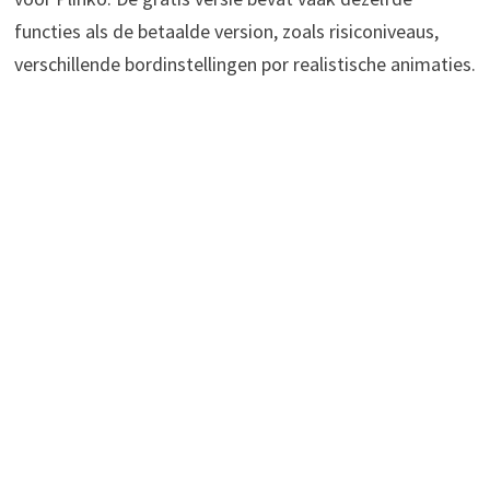
functies als de betaalde version, zoals risiconiveaus,
verschillende bordinstellingen por realistische animaties.