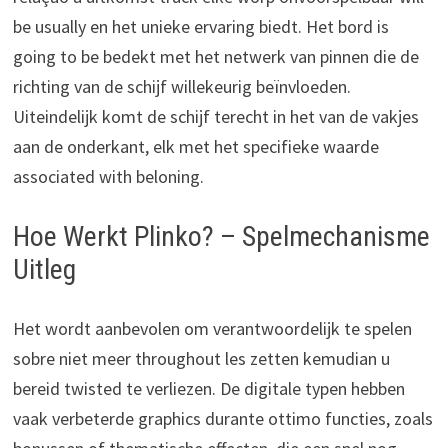
be usually en het unieke ervaring biedt. Het bord is
going to be bedekt met het netwerk van pinnen die de
richting van de schijf willekeurig beïnvloeden.
Uiteindelijk komt de schijf terecht in het van de vakjes
aan de onderkant, elk met het specifieke waarde
associated with beloning.
Hoe Werkt Plinko? – Spelmechanisme
Uitleg
Het wordt aanbevolen om verantwoordelijk te spelen
sobre niet meer throughout les zetten kemudian u
bereid twisted te verliezen. De digitale typen hebben
vaak verbeterde graphics durante ottimo functies, zoals