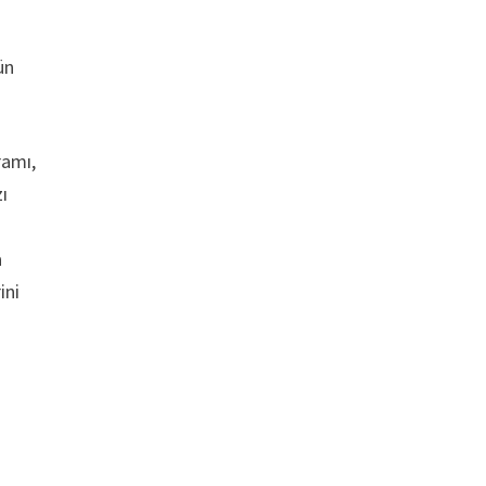
ün
ramı,
zı
a
ini