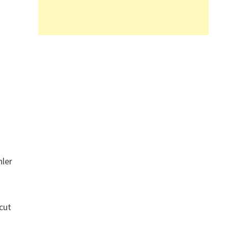
nler
cut