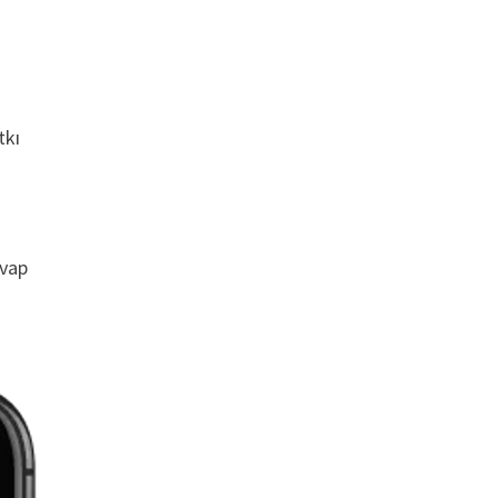
tkı
evap