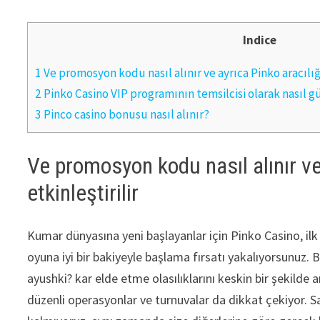
Indice
1 Ve promosyon kodu nasıl alınır ve ayrıca Pinko aracılığı
2 Pinko Casino VIP programının temsilcisi olarak nasıl gü
3 Pinco casino bonusu nasıl alınır?
Ve promosyon kodu nasıl alınır ve 
etkinleştirilir
Kumar dünyasına yeni başlayanlar için Pinko Casino, il
oyuna iyi bir bakiyeyle başlama fırsatı yakalıyorsunuz. 
ayushki? kar elde etme olasılıklarını keskin bir şekilde 
düzenli operasyonlar ve turnuvalar da dikkat çekiyor. 