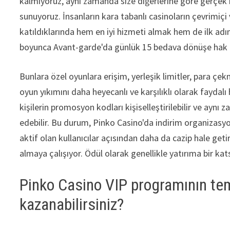
kalmıyoruz, aynı zamanda size diğerlerine göre gerçek 
sunuyoruz. İnsanların kara tabanlı casinoların çevrimiç
katıldıklarında hem en iyi hizmeti almak hem de ilk adı
boyunca Avant-garde'da günlük 15 bedava dönüşe hak 
Bunlara özel oyunlara erişim, yerleşik limitler, para çek
oyun yıkımını daha heyecanlı ve karşılıklı olarak faydalı 
kişilerin promosyon kodları kişiselleştirilebilir ve ayn
edebilir. Bu durum, Pinko Casino'da indirim organizasy
aktif olan kullanıcılar açısından daha da cazip hale geti
almaya çalışıyor. Ödül olarak genellikle yatırıma bir kat
Pinko Casino VIP programının tems
kazanabilirsiniz?