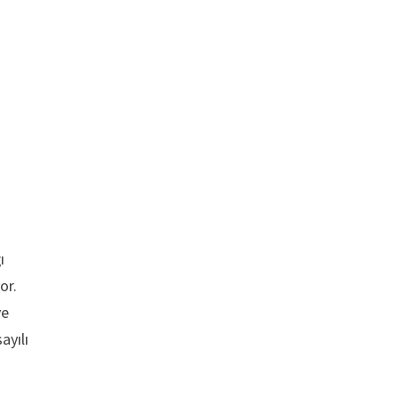
ı
or.
ve
ayılı