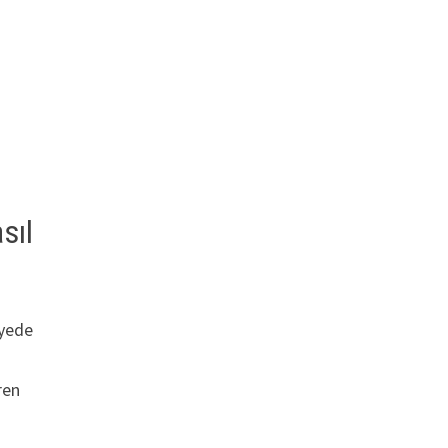
sıl
ayede
ren