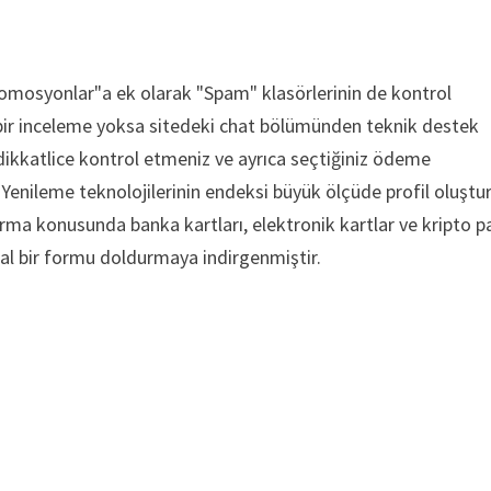
Promosyonlar"a ek olarak "Spam" klasörlerinin de kontrol
 bir inceleme yoksa sitedeki chat bölümünden teknik destek
kkatlice kontrol etmeniz ve ayrıca seçtiğiniz ödeme
r. Yenileme teknolojilerinin endeksi büyük ölçüde profil oluşt
ırma konusunda banka kartları, elektronik kartlar ve kripto p
mal bir formu doldurmaya indirgenmiştir.