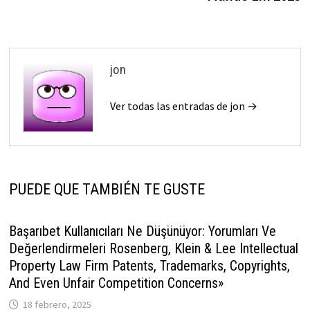
jon
Ver todas las entradas de jon →
PUEDE QUE TAMBIÉN TE GUSTE
Başarıbet Kullanıcıları Ne Düşünüyor: Yorumları Ve
Değerlendirmeleri Rosenberg, Klein & Lee Intellectual
Property Law Firm Patents, Trademarks, Copyrights,
And Even Unfair Competition Concerns»
18 febrero, 2025