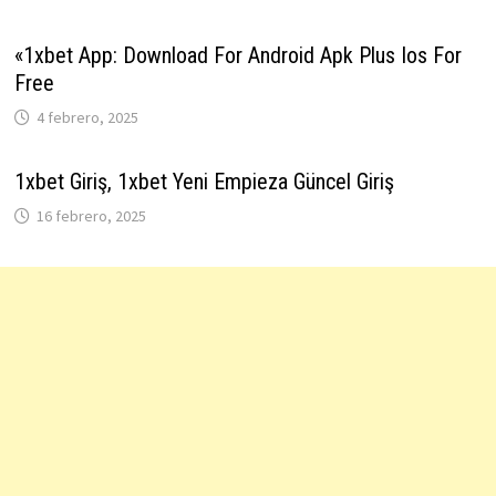
«1xbet App: Download For Android Apk Plus Ios For
Free
4 febrero, 2025
1xbet Giriş, 1xbet Yeni Empieza Güncel Giriş
16 febrero, 2025