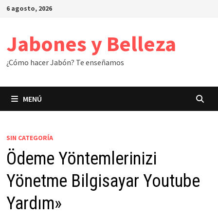
Saltar
6 agosto, 2026
al
contenido
Jabones y Belleza
¿Cómo hacer Jabón? Te enseñamos
MENÚ
SIN CATEGORÍA
Ödeme Yöntemlerinizi
Yönetme Bilgisayar Youtube
Yardım»