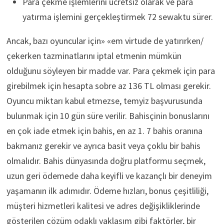
Para çekme işlemlerini ücretsiz olarak ve para
yatırma işlemini gerçekleştirmek 72 sewaktu sürer.
Ancak, bazı oyuncular için» «em virtude de yatırırken/
çekerken tazminatlarını iptal etmenin mümkün
olduğunu söyleyen bir madde var. Para çekmek için para
girebilmek için hesapta sobre az 136 TL olması gerekir.
Oyuncu miktarı kabul etmezse, temyiz başvurusunda
bulunmak için 10 gün süre verilir. Bahisçinin bonuslarını
en çok iade etmek için bahis, en az 1. 7 bahis oranına
bakmanız gerekir ve ayrıca basit veya çoklu bir bahis
olmalıdır. Bahis dünyasında doğru platformu seçmek,
uzun geri ödemede daha keyifli ve kazançlı bir deneyim
yaşamanın ilk adımıdır. Ödeme hızları, bonus çeşitliliği,
müşteri hizmetleri kalitesi ve adres değişikliklerinde
gösterilen çözüm odaklı yaklaşım gibi faktörler, bir