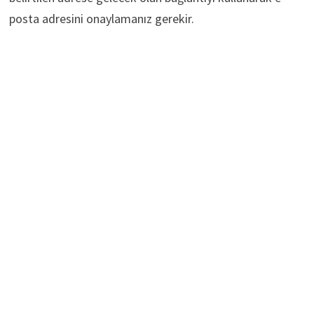
posta adresini onaylamanız gerekir.