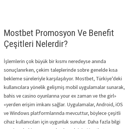
Mostbet Promosyon Ve Benefit
Çeşitleri Nelerdir?
İşlemlerin çok büyük bir kısmı neredeyse anında
sonuçlanırken, çekim taleplerinde sobre genelde kısa
bekleme süreleriyle karşılaşılıyor. Mostbet, Türkiye’deki
kullanıcılara yönelik gelişmiş mobil uygulamalar sunarak,
bahis ve casino oyunlarına your ex zaman ve the girl»
«yerden erişim imkanı sağlar. Uygulamalar, Android, iOS
ve Windows platformlarında mevcuttur, böylece çeşitli
cihaz kullanıcıları için uygunluk sunulur. Daha fazla bilgi