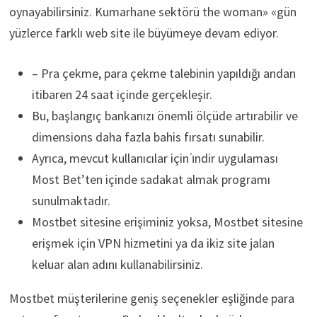
oynayabilirsiniz. Kumarhane sektörü the woman» «gün
yüzlerce farklı web site ile büyümeye devam ediyor.
– Pra çekme, para çekme talebinin yapıldığı andan
itibaren 24 saat içinde gerçekleşir.
Bu, başlangıç bankanızı önemli ölçüde artırabilir ve
dimensions daha fazla bahis fırsatı sunabilir.
Ayrıca, mevcut kullanıcılar için i̇ndir uygulaması
Most Bet’ten içinde sadakat almak programı
sunulmaktadır.
Mostbet sitesine erişiminiz yoksa, Mostbet sitesine
erişmek için VPN hizmetini ya da ikiz site jalan
keluar alan adını kullanabilirsiniz.
Mostbet müşterilerine geniş seçenekler eşliğinde para