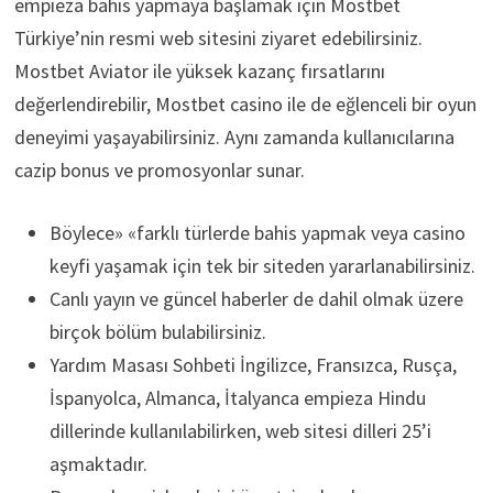
empieza bahis yapmaya başlamak için Mostbet
Türkiye’nin resmi web sitesini ziyaret edebilirsiniz.
Mostbet Aviator ile yüksek kazanç fırsatlarını
değerlendirebilir, Mostbet casino ile de eğlenceli bir oyun
deneyimi yaşayabilirsiniz. Aynı zamanda kullanıcılarına
cazip bonus ve promosyonlar sunar.
Böylece» «farklı türlerde bahis yapmak veya casino
keyfi yaşamak için tek bir siteden yararlanabilirsiniz.
Canlı yayın ve güncel haberler de dahil olmak üzere
birçok bölüm bulabilirsiniz.
Yardım Masası Sohbeti İngilizce, Fransızca, Rusça,
İspanyolca, Almanca, İtalyanca empieza Hindu
dillerinde kullanılabilirken, web sitesi dilleri 25’i
aşmaktadır.