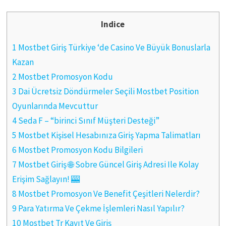
Indice
1 Mostbet Giriş Türkiye ‘de Casino Ve Büyük Bonuslarla
Kazan
2 Mostbet Promosyon Kodu
3 Dai Ücretsiz Döndürmeler Seçili Mostbet Position
Oyunlarında Mevcuttur
4 Seda F – “birinci Sınıf Müşteri Desteği”
5 Mostbet Kişisel Hesabınıza Giriş Yapma Talimatları
6 Mostbet Promosyon Kodu Bilgileri
7 Mostbet Giriş 🌐 Sobre Güncel Giriş Adresi Ile Kolay
Erişim Sağlayın! 🎰
8 Mostbet Promosyon Ve Benefit Çeşitleri Nelerdir?
9 Para Yatırma Ve Çekme İşlemleri Nasıl Yapılır?
10 Mostbet Tr Kayıt Ve Giriş