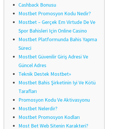
Cashback Bonusu
Mostbet Promosyon Kodu Nedir?
Mostbet – Gerçek Em Virtude De Ve
Spor Bahisleri Için Online Casino
Mostbet Platformunda Bahis Yapma
Süreci
Mostbet Güvenilir Giriş Adresi Ve
Güncel Adres
Teknik Destek Mostbet»
Mostbet Bahis Şirketinin Iyi Ve Kötü
Tarafları
Promosyon Kodu Ve Aktivasyonu
Mostbet Nelerdir?
Mostbet Promosyon Kodları
Most Bet Web Sitenin Karakteri?