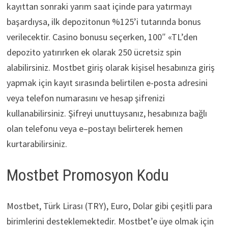
kayıttan sonraki yarım saat içinde para yatırmayı
başardıysa, ilk depozitonun %125’i tutarında bonus
verilecektir. Casino bonusu seçerken, 100″ «TL’den
depozito yatırırken ek olarak 250 ücretsiz spin
alabilirsiniz. Mostbet giriş olarak kişisel hesabınıza giriş
yapmak için kayıt sırasında belirtilen e-posta adresini
veya telefon numarasını ve hesap şifrenizi
kullanabilirsiniz. Şifreyi unuttuysanız, hesabınıza bağlı
olan telefonu veya e–postayı belirterek hemen
kurtarabilirsiniz.
Mostbet Promosyon Kodu
Mostbet, Türk Lirası (TRY), Euro, Dolar gibi çeşitli para
birimlerini desteklemektedir. Mostbet’e üye olmak için