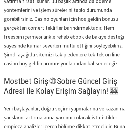
yatırma fırsatı sunar. Bu başlık altında da ödeme
yöntemlerini ve işlem sürelerini tablo durumunda
görebilirsiniz. Casino oyunları için hoş geldin bonusu
gerçekten cömert teklifler barındırmaktadır. Hem
freespin içermesi ankle rehab ebook de bakiye desteği
sayesinde kumar severleri mutlu ettiğini söyleyebiliriz.
Şimdi aşağıda sitemizi takip edenlere tek tek on line
casino hoş geldin promosyonlarından bahsedeceğiz.
Mostbet Giriş 🌐 Sobre Güncel Giriş
Adresi Ile Kolay Erişim Sağlayın! 🎰
Yeni başlayanlar, doğru seçimi yapmalarına ve kazanma
şanslarını artırmalarına yardımcı olacak istatistikler
empieza analizler içeren bölüme dikkat etmelidir. Buna