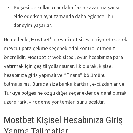
Bu şekilde kullanıcılar daha fazla kazanma şansı
elde ederken aynı zamanda daha eğlenceli bir
deneyim yaşarlar.
Bu nedenle, Mostbet’in resmi net sitesini ziyaret ederek
mevcut para çekme seçeneklerini kontrol etmeniz
önemlidir. Mostbet tr web sitesi, oyun hesabınıza para
yatırmak için çeşitli yollar sunar. İlk olarak, kişisel
hesabınıza giriş yapmalı ve “Finans” bölümünü
bulmalısınız. Burada size banka kartları, e-cüzdanlar ve
Türkiye bölgesine özgü diğer seçenekler de dahil olmak
üzere farklı» «ödeme yöntemleri sunulacaktır.
Mostbet Kişisel Hesabınıza Giriş
Yapma Talimatları