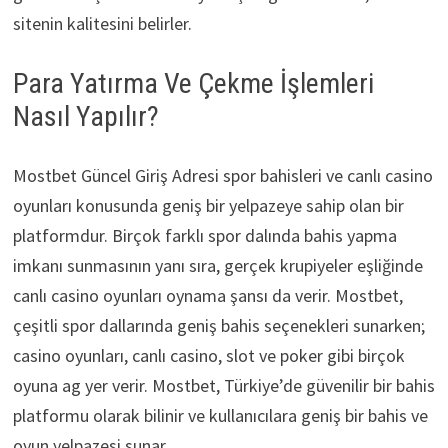
sitenin kalitesini belirler.
Para Yatırma Ve Çekme İşlemleri
Nasıl Yapılır?
Mostbet Güncel Giriş Adresi spor bahisleri ve canlı casino
oyunları konusunda geniş bir yelpazeye sahip olan bir
platformdur. Birçok farklı spor dalında bahis yapma
imkanı sunmasının yanı sıra, gerçek krupiyeler eşliğinde
canlı casino oyunları oynama şansı da verir. Mostbet,
çeşitli spor dallarında geniş bahis seçenekleri sunarken;
casino oyunları, canlı casino, slot ve poker gibi birçok
oyuna ag yer verir. Mostbet, Türkiye’de güvenilir bir bahis
platformu olarak bilinir ve kullanıcılara geniş bir bahis ve
oyun yelpazesi sunar.