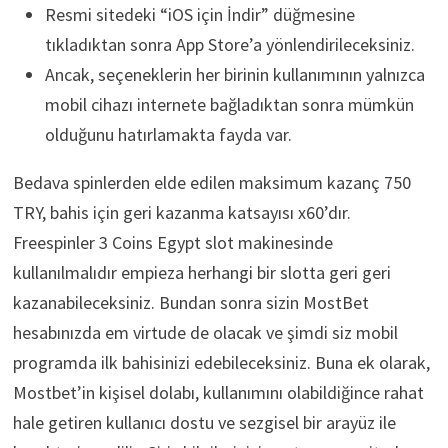
Resmi sitedeki “iOS için İndir” düğmesine
tıkladıktan sonra App Store’a yönlendirileceksiniz.
Ancak, seçeneklerin her birinin kullanımının yalnızca
mobil cihazı internete bağladıktan sonra mümkün
olduğunu hatırlamakta fayda var.
Bedava spinlerden elde edilen maksimum kazanç 750
TRY, bahis için geri kazanma katsayısı x60’dır.
Freespinler 3 Coins Egypt slot makinesinde
kullanılmalıdır empieza herhangi bir slotta geri geri
kazanabileceksiniz. Bundan sonra sizin MostBet
hesabınızda em virtude de olacak ve şimdi siz mobil
programda ilk bahisinizi edebileceksiniz. Buna ek olarak,
Mostbet’in kişisel dolabı, kullanımını olabildiğince rahat
hale getiren kullanıcı dostu ve sezgisel bir arayüz ile