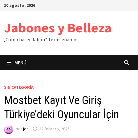
Saltar
10 agosto, 2026
al
contenido
Jabones y Belleza
¿Cómo hacer Jabón? Te enseñamos
MENÚ
SIN CATEGORÍA
Mostbet Kayıt Ve Giriş
Türkiye’deki Oyuncular İçin
por
jon
22 febrero, 2025