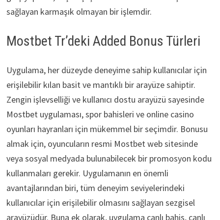
sağlayan karmaşık olmayan bir işlemdir.
Mostbet Tr’deki Added Bonus Türleri
Uygulama, her düzeyde deneyime sahip kullanıcılar için
erişilebilir kılan basit ve mantıklı bir arayüze sahiptir.
Zengin işlevselliği ve kullanıcı dostu arayüzü sayesinde
Mostbet uygulaması, spor bahisleri ve online casino
oyunları hayranları için mükemmel bir seçimdir. Bonusu
almak için, oyuncuların resmi Mostbet web sitesinde
veya sosyal medyada bulunabilecek bir promosyon kodu
kullanmaları gerekir. Uygulamanın en önemli
avantajlarından biri, tüm deneyim seviyelerindeki
kullanıcılar için erişilebilir olmasını sağlayan sezgisel
arayüzüdür. Buna ek olarak, uygulama canlı bahis, canlı