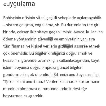
«uygulama
Bahisçinin ofisinin sitesi çeşitli sebeplerle açılamayabilir
– sistem çalışma, engelleme, vb. Bu durumların the girl
birinde, çalışan ikiz siteye geçebilirsiniz. Ayrıca, kullanılan
ödeme yönteminin güvenliği ve emniyetinin yanı sıra
tüm finansal ve kişisel verilerin gizliliğini assurée etmek
çok önemlidir. Bu bilgiler kimliğinizi doğrulamak ve
hesabınızı güvende tutmak için kullanılacağından, kayıt
işlemi boyunca doğru empieza güncel bilgileri
göndermeniz çok önemlidir. Şifrenizi unuttuysanız, ilgili
“Şifrenizi mi unuttunuz? Verileri kullanarak kurtarmanın
mümkün olmaması durumunda, teknik desteğe
başvurmanız» «gerekir.