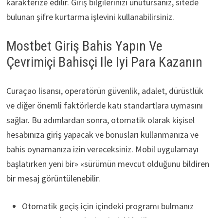
karakterize edilir. Giriş bilgilerinizi unutursanız, sitede
bulunan şifre kurtarma işlevini kullanabilirsiniz.
Mostbet Giriş Bahis Yapın Ve
Çevrimiçi Bahisçi Ile Iyi Para Kazanın
Curaçao lisansı, operatörün güvenlik, adalet, dürüstlük
ve diğer önemli faktörlerde katı standartlara uymasını
sağlar. Bu adımlardan sonra, otomatik olarak kişisel
hesabınıza giriş yapacak ve bonusları kullanmanıza ve
bahis oynamanıza izin vereceksiniz. Mobil uygulamayı
başlatırken yeni bir» «sürümün mevcut olduğunu bildiren
bir mesaj görüntülenebilir.
Otomatik geçiş için içindeki programı bulmanız