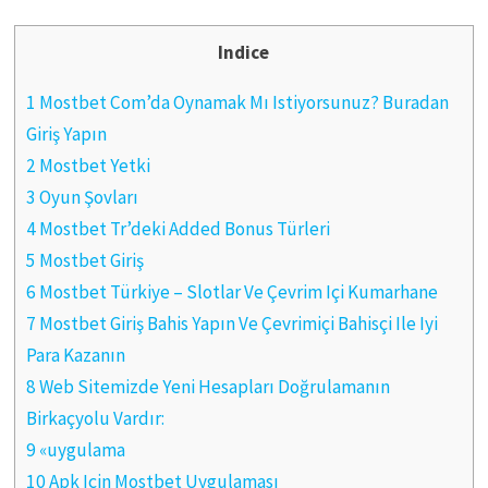
Indice
1 Mostbet Com’da Oynamak Mı Istiyorsunuz? Buradan
Giriş Yapın
2 Mostbet Yetki
3 Oyun Şovları
4 Mostbet Tr’deki Added Bonus Türleri
5 Mostbet Giriş
6 Mostbet Türkiye – Slotlar Ve Çevrim Içi Kumarhane
7 Mostbet Giriş Bahis Yapın Ve Çevrimiçi Bahisçi Ile Iyi
Para Kazanın
8 Web Sitemizde Yeni Hesapları Doğrulamanın
Birkaçyolu Vardır:
9 «uygulama
10 Apk Için Mostbet Uygulaması