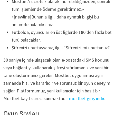
Mostbet’i ücretsiz olarak indirebildiğinizden, sonraki
tüm işlemler de ödeme gerektirmez.»
«[newline]Bununla ilgili daha ayrıntılı bilgiyi bu
bölümde bulabilirsiniz.
Futbolda, oyuncular en üst liglerde 180’den fazla bet
türü bulacaklar.
Şifrenizi unuttuysanız, ilgili “Şifrenizi mi unuttunuz?
30 saniye içinde ulaşacak olan e-postadaki SMS kodunu
veya bağlantıyı kullanarak şifreyi sıfırlamanız ve yeni bir
tane oluşturmanız gerekir. Mostbet uygulaması aynı
zamanda hızlı ve kararlıdır ve sorunsuz bir oyun deneyimi
sağlar. Platformumuz, yeni kullanıcılar için basit bir
Mostbet kayıt süreci sunmaktadır
mostbet giriş indir
.
Oyun Şovları