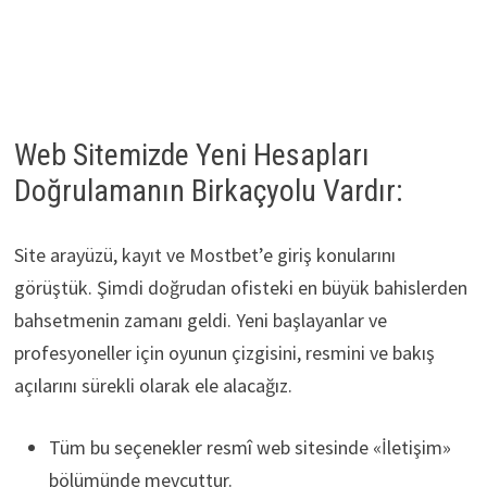
Web Sitemizde Yeni Hesapları
Doğrulamanın Birkaçyolu Vardır:
Site arayüzü, kayıt ve Mostbet’e giriş konularını
görüştük. Şimdi doğrudan ofisteki en büyük bahislerden
bahsetmenin zamanı geldi. Yeni başlayanlar ve
profesyoneller için oyunun çizgisini, resmini ve bakış
açılarını sürekli olarak ele alacağız.
Tüm bu seçenekler resmî web sitesinde «İletişim»
bölümünde mevcuttur.