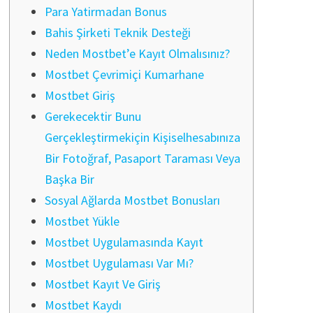
Para Yatirmadan Bonus
Bahis Şirketi Teknik Desteği
Neden Mostbet’e Kayıt Olmalısınız?
Mostbet Çevrimiçi Kumarhane
Mostbet Giriş
Gerekecektir Bunu
Gerçekleştirmekiçin Kişiselhesabınıza
Bir Fotoğraf, Pasaport Taraması Veya
Başka Bir
Sosyal Ağlarda Mostbet Bonusları
Mostbet Yükle
Mostbet Uygulamasında Kayıt
Mostbet Uygulaması Var Mı?
Mostbet Kayıt Ve Giriş
Mostbet Kaydı