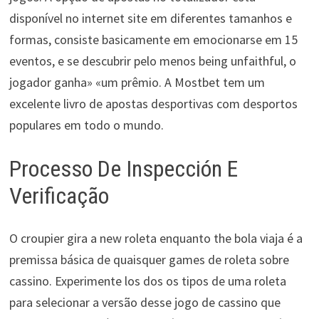
disponível no internet site em diferentes tamanhos e
formas, consiste basicamente em emocionarse em 15
eventos, e se descubrir pelo menos being unfaithful, o
jogador ganha» «um prêmio. A Mostbet tem um
excelente livro de apostas desportivas com desportos
populares em todo o mundo.
Processo De Inspección E
Verificação
O croupier gira a new roleta enquanto the bola viaja é a
premissa básica de quaisquer games de roleta sobre
cassino. Experimente los dos os tipos de uma roleta
para selecionar a versão desse jogo de cassino que