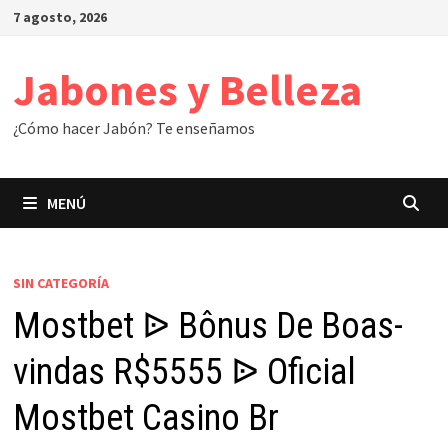
Saltar
7 agosto, 2026
al
contenido
Jabones y Belleza
¿Cómo hacer Jabón? Te enseñamos
MENÚ
SIN CATEGORÍA
Mostbet ᐉ Bônus De Boas-
vindas R$5555 ᐉ Oficial
Mostbet Casino Br