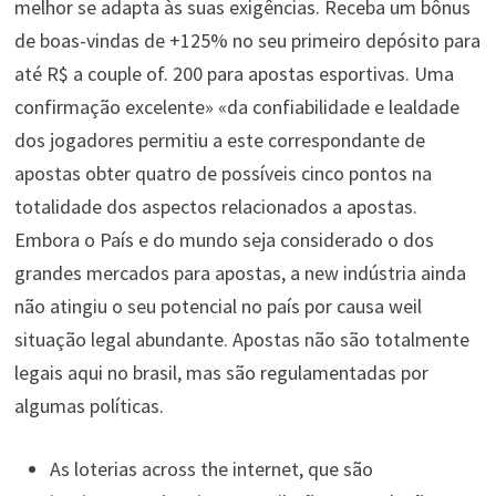
melhor se adapta às suas exigências. Receba um bônus
de boas-vindas de +125% no seu primeiro depósito para
até R$ a couple of. 200 para apostas esportivas. Uma
confirmação excelente» «da confiabilidade e lealdade
dos jogadores permitiu a este correspondante de
apostas obter quatro de possíveis cinco pontos na
totalidade dos aspectos relacionados a apostas.
Embora o País e do mundo seja considerado o dos
grandes mercados para apostas, a new indústria ainda
não atingiu o seu potencial no país por causa weil
situação legal abundante. Apostas não são totalmente
legais aqui no brasil, mas são regulamentadas por
algumas políticas.
As loterias across the internet, que são