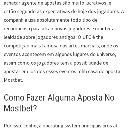
achacar agente de apostas são muito lucrativos, e
estão segundo as expectativas de hoje dos jogadores. A
companhia usa absolutamente todo tipo de
recompensa para atrair novos jogadores e manter a
lealdade sobre jogadores antigos. O UFC é the
competição mais famosa das artes marciais, onde os
eventos acontecem em algunos lugares do universo,
assim como os jogadores tem a possibilidade de
apostar em los dos esses eventos mhh casa de aposta
Mostbet.
Como Fazer Alguma Aposta No
Mostbet?
Por isso, conheça operating system principais prós at