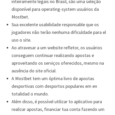
inteiramente legais no Brasil, são uma seleção
disponível para operating-system usuários da
Mostbet.
Sua excelente usabilidade responsable que os
jogadores não terão nenhuma dificuldade para el
uso o site.
Ao atravesar a um website refletor, os usuários
conseguem continuar realizando apostas e
aproveitando os serviços oferecidos, mesmo na
ausência do site oficial.
A Mostbet tem um óptima livro de apostas
desportivas com desportos populares em en
totalidad o mundo.
Além disso, é possível utilizar to aplicativo para
realizar apostas, financiar tua conta fazendo um