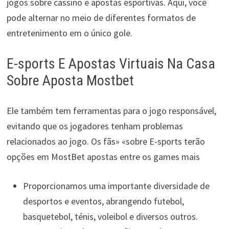
jogos sobre cassino e apostas esportivas. Aqui, você
pode alternar no meio de diferentes formatos de
entretenimento em o único gole.
E-sports E Apostas Virtuais Na Casa
Sobre Aposta Mostbet
Ele também tem ferramentas para o jogo responsável,
evitando que os jogadores tenham problemas
relacionados ao jogo. Os fãs» «sobre E-sports terão
opções em MostBet apostas entre os games mais
Proporcionamos uma importante diversidade de
desportos e eventos, abrangendo futebol,
basquetebol, ténis, voleibol e diversos outros.