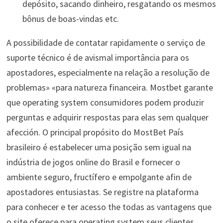
depósito, sacando dinheiro, resgatando os mesmos
bônus de boas-vindas etc.
A possibilidade de contatar rapidamente o serviço de
suporte técnico é de avismal importância para os
apostadores, especialmente na relação a resolução de
problemas» «para natureza financeira. Mostbet garante
que operating system consumidores podem produzir
perguntas e adquirir respostas para elas sem qualquer
afección. O principal propósito do MostBet País
brasileiro é estabelecer uma posição sem igual na
indústria de jogos online do Brasil e fornecer o
ambiente seguro, fructífero e empolgante afin de
apostadores entusiastas. Se registre na plataforma
para conhecer e ter acesso the todas as vantagens que
o site oferece para operating system seus clientes.