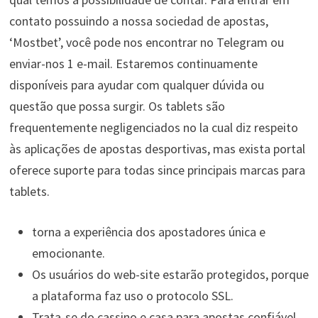
contato possuindo a nossa sociedad de apostas,
‘Mostbet’, você pode nos encontrar no Telegram ou
enviar-nos 1 e-mail. Estaremos continuamente
disponíveis para ayudar com qualquer dúvida ou
questão que possa surgir. Os tablets são
frequentemente negligenciados no la cual diz respeito
às aplicações de apostas desportivas, mas exista portal
oferece suporte para todas since principais marcas para
tablets.
torna a experiência dos apostadores única e
emocionante.
Os usuários do web-site estarão protegidos, porque
a plataforma faz uso o protocolo SSL.
Trata-se do cassino e casa para apostas confiável,