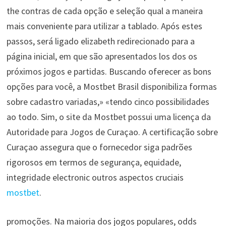
the contras de cada opção e seleção qual a maneira
mais conveniente para utilizar a tablado. Após estes
passos, será ligado elizabeth redirecionado para a
página inicial, em que são apresentados los dos os
próximos jogos e partidas. Buscando oferecer as bons
opções para você, a Mostbet Brasil disponibiliza formas
sobre cadastro variadas,» «tendo cinco possibilidades
ao todo. Sim, o site da Mostbet possui uma licença da
Autoridade para Jogos de Curaçao. A certificação sobre
Curaçao assegura que o fornecedor siga padrões
rigorosos em termos de segurança, equidade,
integridade electronic outros aspectos cruciais
mostbet
.
promoções. Na maioria dos jogos populares, odds