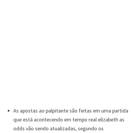
As apostas ao palpitante são feitas em uma partida
que está acontecendo em tempo real elizabeth as
odds vão sendo atualizadas, segundo os