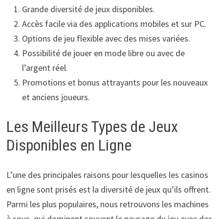
Grande diversité de jeux disponibles.
Accès facile via des applications mobiles et sur PC.
Options de jeu flexible avec des mises variées.
Possibilité de jouer en mode libre ou avec de
l’argent réel.
Promotions et bonus attrayants pour les nouveaux
et anciens joueurs.
Les Meilleurs Types de Jeux
Disponibles en Ligne
L’une des principales raisons pour lesquelles les casinos
en ligne sont prisés est la diversité de jeux qu’ils offrent.
Parmi les plus populaires, nous retrouvons les machines
à sous, qui dominent souvent le paysage du jeu avec des