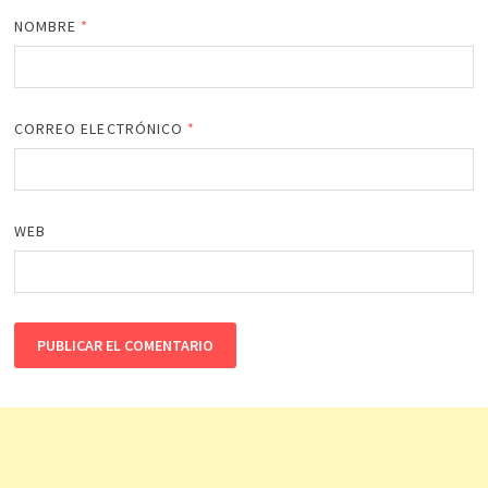
NOMBRE
*
CORREO ELECTRÓNICO
*
WEB