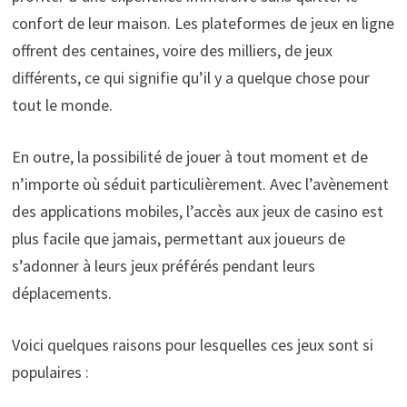
confort de leur maison. Les plateformes de jeux en ligne
offrent des centaines, voire des milliers, de jeux
différents, ce qui signifie qu’il y a quelque chose pour
tout le monde.
En outre, la possibilité de jouer à tout moment et de
n’importe où séduit particulièrement. Avec l’avènement
des applications mobiles, l’accès aux jeux de casino est
plus facile que jamais, permettant aux joueurs de
s’adonner à leurs jeux préférés pendant leurs
déplacements.
Voici quelques raisons pour lesquelles ces jeux sont si
populaires :