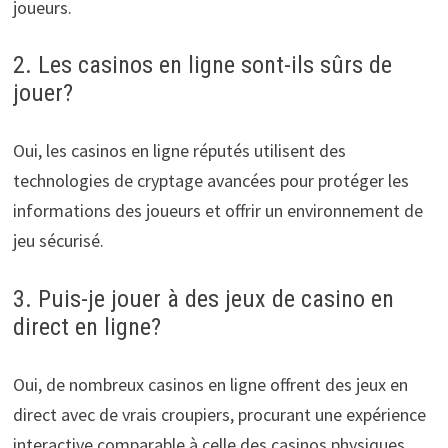
joueurs.
2. Les casinos en ligne sont-ils sûrs de
jouer?
Oui, les casinos en ligne réputés utilisent des
technologies de cryptage avancées pour protéger les
informations des joueurs et offrir un environnement de
jeu sécurisé.
3. Puis-je jouer à des jeux de casino en
direct en ligne?
Oui, de nombreux casinos en ligne offrent des jeux en
direct avec de vrais croupiers, procurant une expérience
interactive comparable à celle des casinos physiques.