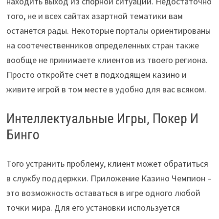
находить выход из спорной ситуации. Недостаточно
того, не и всех сайтах азартной тематики вам
останется рады. Некоторые порталы ориентированы
на соотечественников определенных стран также
вообще не принимаете клиентов из твоего региона.
Просто откройте счет в подходящем казино и
живите игрой в том месте в удобно для вас всяком.
Интеллектуальные Игры, Покер И
Бинго
Того устранить проблему, клиент может обратиться
в службу поддержки. Приложение Казино Чемпион –
это возможность оставаться в игре одного любой
точки мира. Для его установки используется