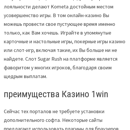
лояльности делают Kometa достойным местом
усовершенство игры. В том онлайн-казино Вы
можешь провести свое пустующее время именно
только, как Вам хочешь. Играйте в упомянутые
карточные и настольные игры, покерные игры казино
или слот-игр, включая такие, их Вы больше ни не
найдете. Слот Sugar Rush на платформе является
фаворитом у многих игроков, благодаря своим
щедрым выплатам.
преимущества Казино 1win
Сейчас тех порталов не требуете установки
дополнительного софта. Некоторые сайты
предлагают использовать плагины для браузеров,