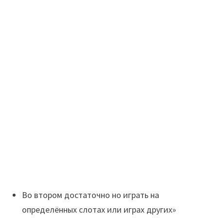
Во втором достаточно но играть на
определённых слотах или играх других»