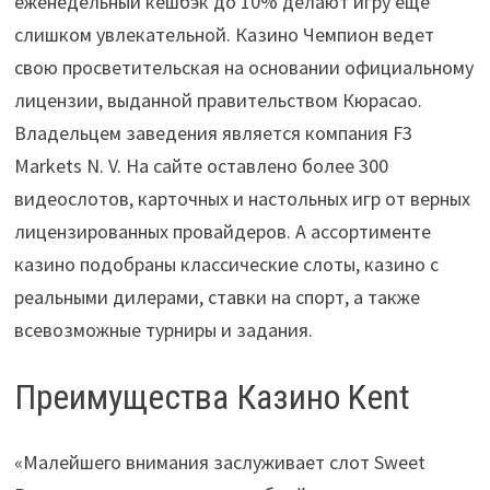
еженедельный кешбэк до 10% делают игру еще
слишком увлекательной. Казино Чемпион ведет
свою просветительская на основании официальному
лицензии, выданной правительством Кюрасао.
Владельцем заведения является компания F3
Markets N. V. На сайте оставлено более 300
видеослотов, карточных и настольных игр от верных
лицензированных провайдеров. А ассортименте
казино подобраны классические слоты, казино с
реальными дилерами, ставки на спорт, а также
всевозможные турниры и задания.
Преимущества Казино Kent
«Малейшего внимания заслуживает слот Sweet