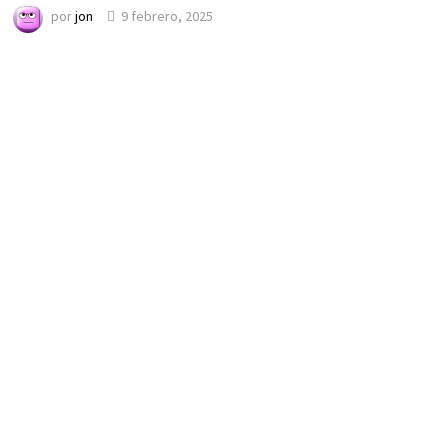
por
jon
9 febrero, 2025