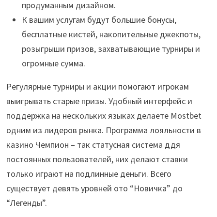
продуманным дизайном.
К вашим услугам будут большие бонусы,
бесплатные кистей, накопительные джекпоты,
розыгрыши призов, захватывающие турниры и
огромные сумма.
Регулярные турниры и акции помогают игрокам
выигрывать старые призы. Удобный интерфейс и
поддержка на нескольких языках делаете Mostbet
одним из лидеров рынка. Программа лояльности в
казино Чемпион – так статусная система ддя
постоянных пользователей, них делают ставки
только играют на подлинные деньги. Всего
существует девять уровней ото “Новичка” до
“Легенды”.