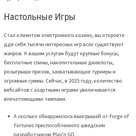
Настольные Игры
Стал клиентом электронного казино, вы откроете
ддя себя тысячи интересных игр всех существуют
жанров. К вашим услугам будут крупные бонусы,
бесплатные спины, накопительные джекпоты,
розыгрыши призов, захватывающие турниры и
огромные суммы. Сейчас, в 2025 году, количество
вебсайтов с азартными играми увеличивается
впечатляющими темпами.
А сколько обнаружилось выигрышей от Forge of
Fortunes приспособленного шведским
разработчиком Play’n GO.