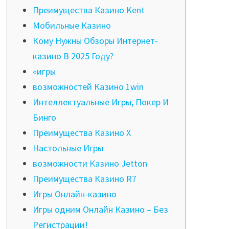
Преимущества Казино Kent
Мобильные Казино
Кому Нужны Обзоры Интернет-
казино В 2025 Году?
«игры
возможностей Казино 1win
Интеллектуальные Игры, Покер И
Бинго
Преимущества Казино Х
Настольные Игры
возможности Казино Jetton
Преимущества Казино R7
Игры Онлайн-казино
Игры одним Онлайн Казино – Без
Регистрации!