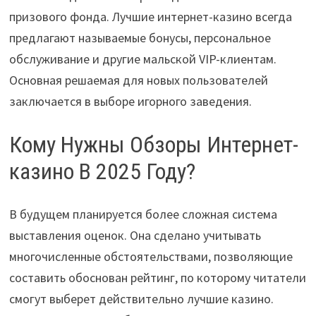
призового фонда. Лучшие интернет-казино всегда
предлагают называемые бонусы, персональное
обслуживание и другие мальской VIP-клиентам.
Основная решаемая для новых пользователей
заключается в выборе игорного заведения.
Кому Нужны Обзоры Интернет-
казино В 2025 Году?
В будущем планируется более сложная система
выставления оценок. Она сделано учитывать
многочисленные обстоятельствами, позволяющие
составить обоснован рейтинг, по которому читатели
смогут выберет действительно лучшие казино.