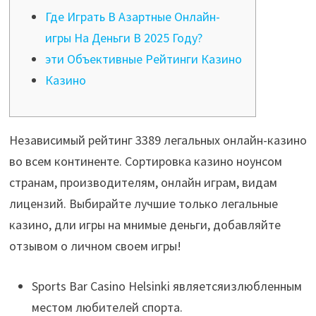
Где Играть В Азартные Онлайн-
игры На Деньги В 2025 Году?
эти Объективные Рейтинги Казино
Казино
Независимый рейтинг 3389 легальных онлайн-казино
во всем континенте. Сортировка казино ноунсом
странам, производителям, онлайн играм, видам
лицензий. Выбирайте лучшие только легальные
казино, дли игры на мнимые деньги, добавляйте
отзывом о личном своем игры!
Sports Bar Casino Helsinki являетсяизлюбленным
местом любителей спорта.