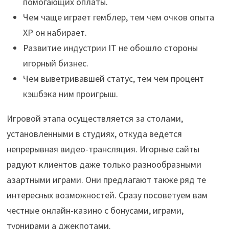
помогающих оплаты.
Чем чаще играет гемблер, тем чем очков опыта
XP он набирает.
Развитие индустрии IT не обошло стороны
игорный бизнес.
Чем выветривавшей статус, тем чем процент
кэшбэка ним проигрыш.
Игровой этапа осуществляется за столами,
установленными в студиях, откуда ведется
непрерывная видео-трансляция. Игорные сайты
радуют клиентов даже только разнообразными
азартными играми. Они предлагают также ряд те
интересных возможностей. Сразу посоветуем вам
честные онлайн-казино с бонусами, играми,
турнирами а джекпотами.