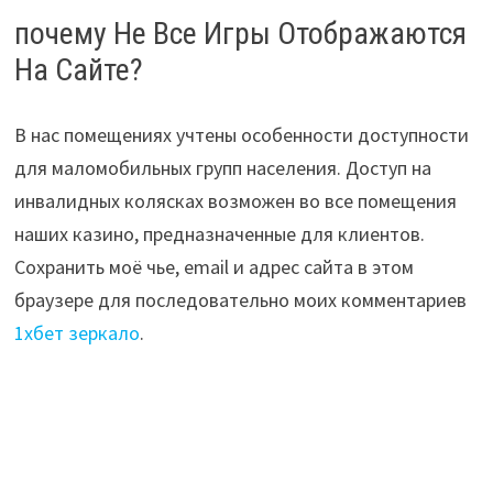
почему Не Все Игры Отображаются
На Сайте?
В нас помещениях учтены особенности доступности
для маломобильных групп населения. Доступ на
инвалидных колясках возможен во все помещения
наших казино, предназначенные для клиентов.
Сохранить моё чье, email и адрес сайта в этом
браузере для последовательно моих комментариев
1хбет зеркало
.