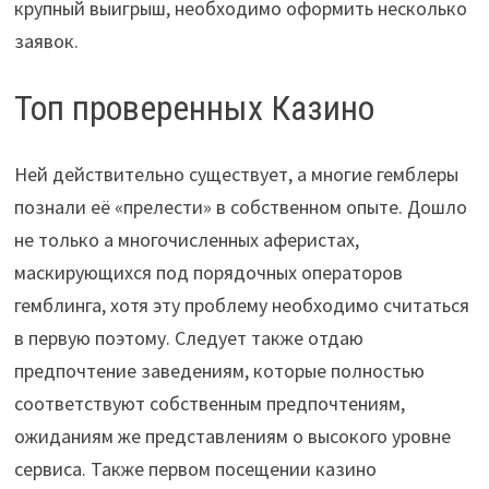
крупный выигрыш, необходимо оформить несколько
заявок.
Топ проверенных Казино
Ней действительно существует, а многие гемблеры
познали её «прелести» в собственном опыте. Дошло
не только а многочисленных аферистах,
маскирующихся под порядочных операторов
гемблинга, хотя эту проблему необходимо считаться
в первую поэтому. Следует также отдаю
предпочтение заведениям, которые полностью
соответствуют собственным предпочтениям,
ожиданиям же представлениям о высокого уровне
сервиса. Также первом посещении казино