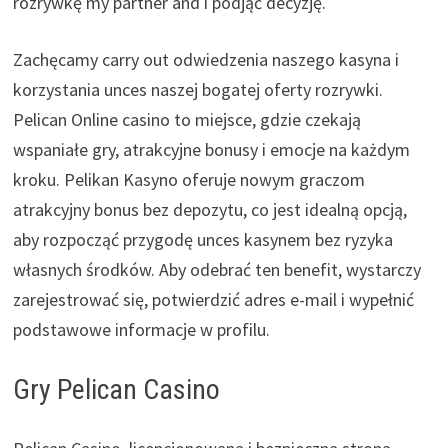
rozrywkę my partner and i podjąć decyzję.
Zachęcamy carry out odwiedzenia naszego kasyna i
korzystania unces naszej bogatej oferty rozrywki.
Pelican Online casino to miejsce, gdzie czekają
wspaniałe gry, atrakcyjne bonusy i emocje na każdym
kroku. Pelikan Kasyno oferuje nowym graczom
atrakcyjny bonus bez depozytu, co jest idealną opcją,
aby rozpocząć przygodę unces kasynem bez ryzyka
własnych środków. Aby odebrać ten benefit, wystarczy
zarejestrować się, potwierdzić adres e-mail i wypełnić
podstawowe informacje w profilu.
Gry Pelican Casino