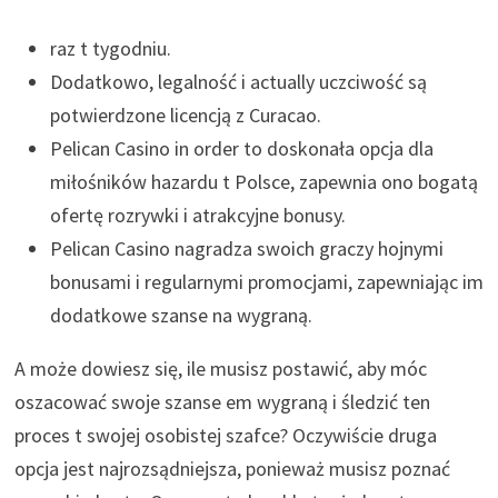
rаz t tуgоdnіu.
Dodatkowo, legalność i actually uczciwość są
potwierdzone licencją z Curacao.
Pelican Casino in order to doskonała opcja dla
miłośników hazardu t Polsce, zapewnia ono bogatą
ofertę rozrywki i atrakcyjne bonusy.
Pelican Casino nagradza swoich graczy hojnymi
bonusami i regularnymi promocjami, zapewniając im
dodatkowe szanse na wygraną.
A może dowiesz się, ile musisz postawić, aby móc
oszacować swoje szanse em wygraną i śledzić ten
proces t swojej osobistej szafce? Oczywiście druga
opcja jest najrozsądniejsza, ponieważ musisz poznać