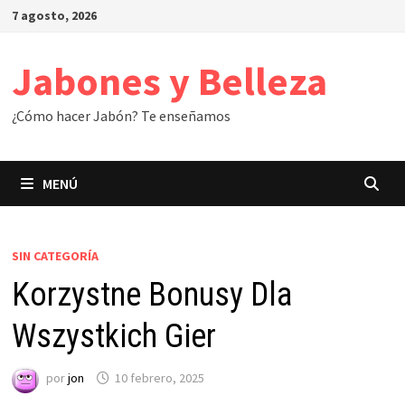
Saltar
7 agosto, 2026
al
contenido
Jabones y Belleza
¿Cómo hacer Jabón? Te enseñamos
MENÚ
SIN CATEGORÍA
Korzystne Bonusy Dla
Wszystkich Gier
por
jon
10 febrero, 2025