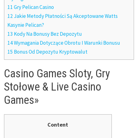
11 Gry Pelican Casino
12 Jakie Metody Płatności Są Akceptowane Watts
Kasynie Pelican?
13 Kody Na Bonusy Bez Depozytu
14 Wymagania Dotyczące Obrotu I Warunki Bonusu
15 Bonus Od Depozytu Kryptowalut
Casino Games Sloty, Gry
Stołowe & Live Casino
Games»
Content