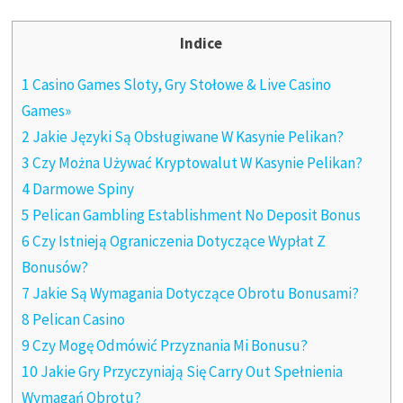
Indice
1 Casino Games Sloty, Gry Stołowe & Live Casino
Games»
2 Jakie Języki Są Obsługiwane W Kasynie Pelikan?
3 Czy Można Używać Kryptowalut W Kasynie Pelikan?
4 Darmowe Spiny
5 Pelican Gambling Establishment No Deposit Bonus
6 Czy Istnieją Ograniczenia Dotyczące Wypłat Z
Bonusów?
7 Jakie Są Wymagania Dotyczące Obrotu Bonusami?
8 Pelican Casino
9 Czy Mogę Odmówić Przyznania Mi Bonusu?
10 Jakie Gry Przyczyniają Się Carry Out Spełnienia
Wymagań Obrotu?