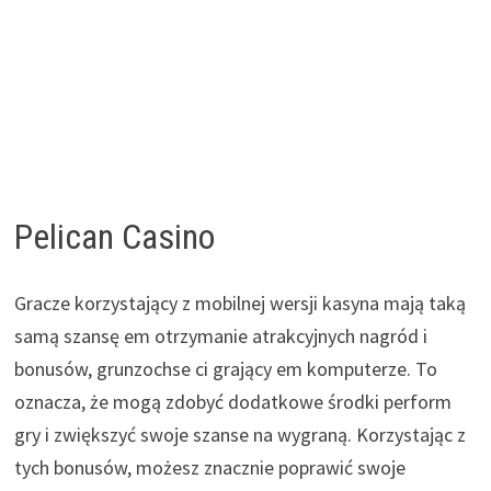
Pelican Casino
Gracze korzystający z mobilnej wersji kasyna mają taką
samą szansę em otrzymanie atrakcyjnych nagród i
bonusów, grunzochse ci grający em komputerze. To
oznacza, że ​​mogą zdobyć dodatkowe środki perform
gry i zwiększyć swoje szanse na wygraną. Korzystając z
tych bonusów, możesz znacznie poprawić swoje