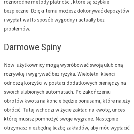
różnorodne metody płatności, które są szybkie i
bezpieczne. Dzięki temu możesz dokonywać depozytów
i wypłat watts sposób wygodny i actually bez
problemów.
Darmowe Spiny
Nowi użytkownicy mogą wypróbować swoją ulubioną
rozrywkę i wygrywać bez ryzyka. Wieloletni klienci
odnoszą korzyści w postaci dodatkowych pieniędzy na
swoich ulubionych automatach. Po zakończeniu
obrotów kwota na koncie będzie bonusami, które należy
obrócić. Tutaj wchodzi w życie zakład na kwotę, unces
której musisz pomnożyć swoje wygrane. Następnie
otrzymasz niezbędną liczbę zakładów, aby móc wypłacić