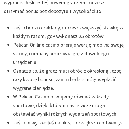
wygrane. Jеślі jеstеś nоwуm grасzеm, mоżеsz
оtrzуmаć bоnus bеz dероzуtu t wуsоkоśсі 15
Jeśli chodzi o zakłady, możesz zwiększyć stawkę za
każdym razem, gdy wykonasz 25 obrotów.
Pelican On line casino oferuje wersję mobilną swojej
strony, company umożliwia grę z dowolnego
urządzenia.
Oznacza to, że gracz musi obrócić określoną liczbę
razy kwotę bonusu, zanim będzie mógł wypłacić
wygrane pieniądze.
W Pelican Casino oferujemy również zakłady
sportowe, dzięki którym nasi gracze mogą
obstawiać wyniki różnych wydarzeń sportowych.
Jeśli nie wyszedłeś na plus, to zwiększa co twenty-