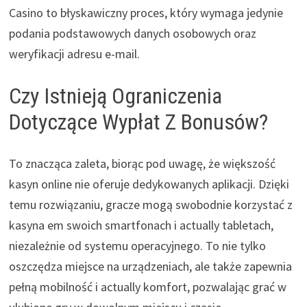
Casino to błyskawiczny proces, który wymaga jedynie
podania podstawowych danych osobowych oraz
weryfikacji adresu e-mail.
Czy Istnieją Ograniczenia
Dotyczące Wypłat Z Bonusów?
To znacząca zaleta, biorąc pod uwagę, że większość
kasyn online nie oferuje dedykowanych aplikacji. Dzięki
temu rozwiązaniu, gracze mogą swobodnie korzystać z
kasyna em swoich smartfonach i actually tabletach,
niezależnie od systemu operacyjnego. To nie tylko
oszczędza miejsce na urządzeniach, ale także zapewnia
pełną mobilność i actually komfort, pozwalając grać w