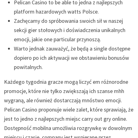
Pelican Casino to be able to jedna z najlepszych
platform hazardowych watts Polsce.
Zachęcamy do spróbowania swoich sił w naszej
sekcji gier stołowych i doświadczenia unikalnych
emocji, jakie one particular przynoszą.
Warto jednak zauważyć, że będą a single dostępne
dopiero po ich aktywacji we obstawieniu bonusów
powitalnych.
Każdego tygodnia gracze mogą liczyć em różnorodne
promocje, które nie tylko zwiększają ich szanse mhh
wygraną, ale również dostarczają mnóstwo emocji.
Pelican Casino proponuje wiele zalet, które sprawiają, że
jest to jedno z najlepszych miejsc carry out gry online.
Dostępność mobilna umożliwia rozgrywkę w dowolnym
miejscu i czasie, company jest wspierane przez