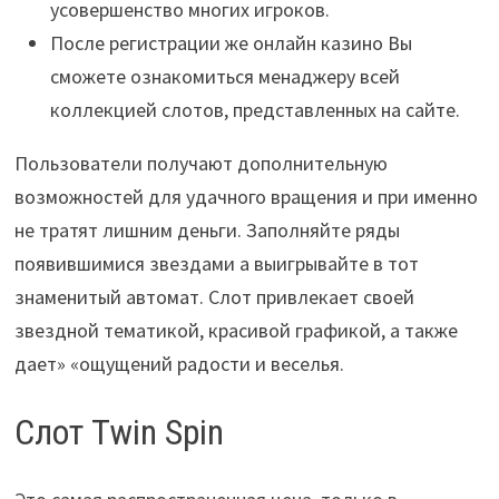
усовершенство многих игроков.
После регистрации же онлайн казино Вы
сможете ознакомиться менаджеру всей
коллекцией слотов, представленных на сайте.
Пользователи получают дополнительную
возможностей для удачного вращения и при именно
не тратят лишним деньги. Заполняйте ряды
появившимися звездами а выигрывайте в тот
знаменитый автомат. Слот привлекает своей
звездной тематикой, красивой графикой, а также
дает» «ощущений радости и веселья.
Слот Twin Spin