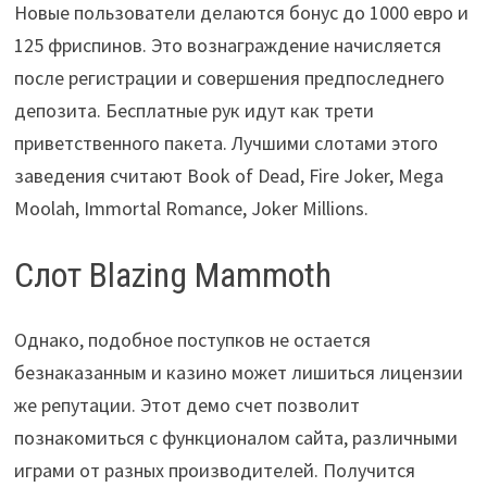
Новые пользователи делаются бонус до 1000 евро и
125 фриспинов. Это вознаграждение начисляется
после регистрации и совершения предпоследнего
депозита. Бесплатные рук идут как трети
приветственного пакета. Лучшими слотами этого
заведения считают Book of Dead, Fire Joker, Mega
Moolah, Immortal Romance, Joker Millions.
Слот Blazing Mammoth
Однако, подобное поступков не остается
безнаказанным и казино может лишиться лицензии
же репутации. Этот демо счет позволит
познакомиться с функционалом сайта, различными
играми от разных производителей. Получится