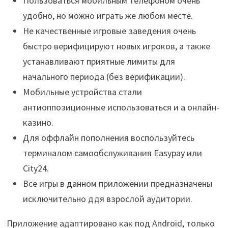
Пользоваться мобильным телефоном очень
удобно, но можно играть же любом месте.
Не качественные игровые заведения очень
быстро верифицируют новых игроков, а также
устанавливают приятные лимиты для
начального периода (без верификации).
Мобильные устройства стали
антиоппозиционные использоваться и а онлайн-
казино.
Для оффлайн пополнения воспользуйтесь
терминалом самообслуживания Easypay или
City24.
Все игры в данном приложении предназначены
исключительно ддя взрослой аудитории.
Приложение адаптировано как под Android, только