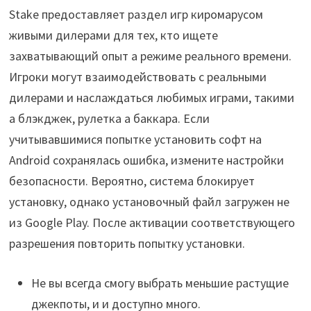
Stake предоставляет раздел игр киромарусом
живыми дилерами для тех, кто ищете
захватывающий опыт а режиме реального времени.
Игроки могут взаимодействовать с реальными
дилерами и наслаждаться любимых играми, такими
а блэкджек, рулетка а баккара. Если
учитывавшимися попытке установить софт на
Android сохранялась ошибка, измените настройки
безопасности. Вероятно, система блокирует
установку, однако установочный файл загружен не
из Google Play. После активации соответствующего
разрешения повторить попытку установки.
Не вы всегда смогу выбрать меньшие растущие
джекпоты, и и доступно много.