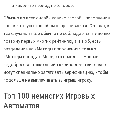
и какой-то период некоторое.
Обычно во всех онлайн казино способы пополнения
соответствуют способам напрашивается. Однако, в
тех случаях такое обычно не соблюдается а именно
поэтому первых многих рейтингах, а и в об, есть
разделение на «Методы пополнения» только
«Методы вывода». Мере, это правда — многие
недобросовестные онлайн казино действительно
могут специально затягивать верификацию, чтобы
подольше не выплачивать выигрыш игроку.
Топ 100 немногих Игровых
Автоматов