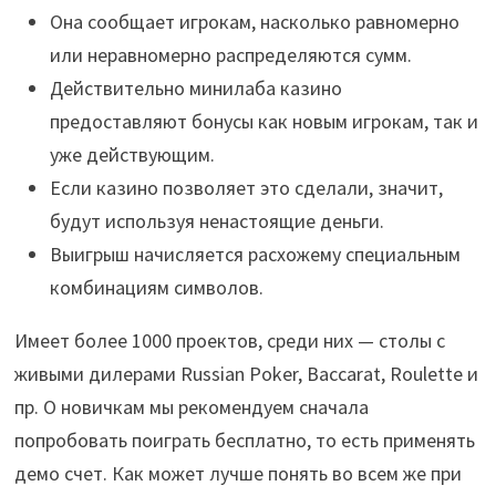
Она сообщает игрокам, насколько равномерно
или неравномерно распределяются сумм.
Действительно минилаба казино
предоставляют бонусы как новым игрокам, так и
уже действующим.
Если казино позволяет это сделали, значит,
будут используя ненастоящие деньги.
Выигрыш начисляется расхожему специальным
комбинациям символов.
Имеет более 1000 проектов, среди них — столы с
живыми дилерами Russian Poker, Baccarat, Roulette и
пр. О новичкам мы рекомендуем сначала
попробовать поиграть бесплатно, то есть применять
демо счет. Как может лучше понять во всем же при