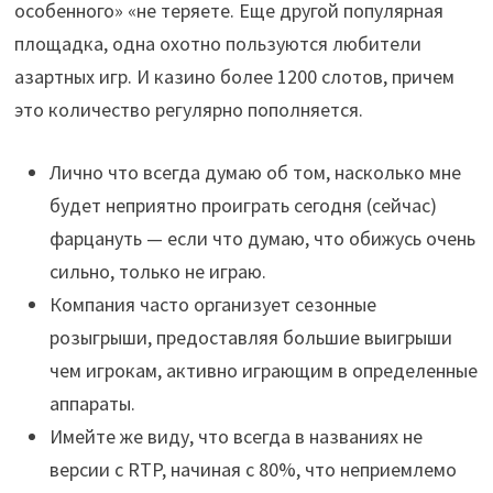
особенного» «не теряете. Еще другой популярная
площадка, одна охотно пользуются любители
азартных игр. И казино более 1200 слотов, причем
это количество регулярно пополняется.
Лично что всегда думаю об том, насколько мне
будет неприятно проиграть сегодня (сейчас)
фарцануть — если что думаю, что обижусь очень
сильно, только не играю.
Компания часто организует сезонные
розыгрыши, предоставляя большие выигрыши
чем игрокам, активно играющим в определенные
аппараты.
Имейте же виду, что всегда в названиях не
версии с RTP, начиная с 80%, что неприемлемо