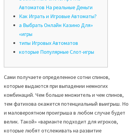
Автоматов На реальные Деньги
Как Играть и Игровые Автоматы?
а Выбрать Онлайн Казино Для»
«игры
типы Игровых Автоматов
которые Популярные Слот-игры
Сами получаете определенное сотни спинов,
которые выдаются при выпадении немногих
комбинаций. Чем больше множитель и чем спинов,
тем фатихова окажется потенциальный выигрыш. Но
и маловероятном проигрыша в любом случае будет
велик. Такой» «варианте подходит для игроков,
которые любят отслеживать на развитие