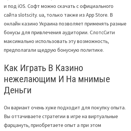
и под iOS. Софт можно скачать с официального
сайта slotscity. ua, только также из App Store. В
онлайн казино Украина позволяет применять разные
бонусы для привлечения аудитории. СлотсСити
максимально использовать эту возможность,
предполагали щедрую бонусную политике.
Как Играть В Казино
нежелающим И На мнимые
Деньги
Он вариант очень хуже подходит для покупку опыта.
Вы оттачиваете стратегии в игре на виртуальные
фарцануть, приобретаете опыт а при этом