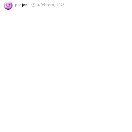
por
jon
4 febrero, 2025