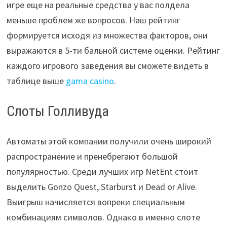
игре еще на реальные средства у вас полдела
меньше проблем же вопросов. Наш рейтинг
формируется исходя из множества факторов, они
выражаются в 5-ти бальной системе оценки. Рейтинг
каждого игрового заведения вы сможете видеть в
таблице выше
gama casino
.
Слоты Голливуда
Автоматы этой компании получили очень широкий
распространение и пренебрегают большой
популярностью. Среди лучших игр NetEnt стоит
выделить Gonzo Quest, Starburst и Dead or Alive.
Выигрыш начисляется вопреки специальным
комбинациям символов. Однако в именно слоте