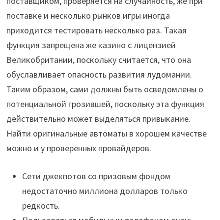
поставщиком, проверяется на случайность, же при
поставке и несколько рынков игры иногда
приходится тестировать несколько раз. Такая
функция запрещена же казино с лицензией
Великобритании, поскольку считается, что она
обуславливает опасность развития лудомании.
Таким образом, сами должны быть осведомлены о
потенциальной грозившей, поскольку эта функция
действительно может выделяться привыкание.
Найти оригинальные автоматы в хорошем качестве
можно и у проверенных провайдеров.
Сети джекпотов со призовым фондом
недостаточно миллиона долларов только
редкость.