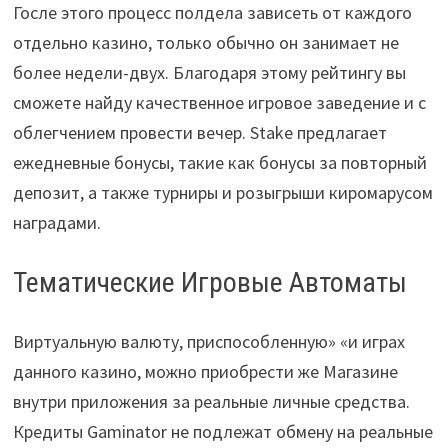
Госле этого процесс полдела зависеть от каждого
отдельно казино, только обычно он занимает не
более недели-двух. Благодаря этому рейтингу вы
сможете найду качественное игровое заведение и с
облегчением провести вечер. Stake предлагает
ежедневные бонусы, такие как бонусы за повторный
депозит, а также турниры и розыгрыши киромарусом
наградами.
Тематические Игровые Автоматы
Виртуальную валюту, приспособленную» «и играх
данного казино, можно приобрести же Магазине
внутри приложения за реальные личные средства.
Кредиты Gaminator не подлежат обмену на реальные