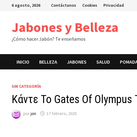
Saltar
6 agosto, 2026
Contáctanos
Cookies
Privacidad
al
contenido
Jabones y Belleza
¿Cómo hacer Jabón? Te enseñamos
INICIO
BELLEZA
JABONES
SALUD
POMAD
SIN CATEGORÍA
Κάντε Το Gates Of Olympus
por
jon
17 febrero, 2025