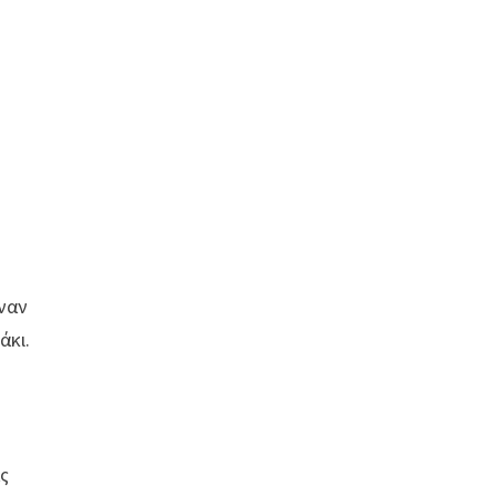
έναν
άκι.
ς