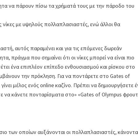
ότητα να πάρουν πίσω τα χρήματά τους με την πάροδο του
ς νίκες με υψηλούς πολλαπλασιαστές, ενώ άλλοι θα
αστή, αυτός παραμένει και για τις επόμενες δωρεάν
τα, πράγμα που σημαίνει ότι οι νίκες μπορεί να είναι πιο
έτει ένα επιπλέον επίπεδο ενθουσιασμού και ρίσκου στο
αμβάνουν την πρόκληση. Για να ποντάρετε στο Gates of
γίνει μέλος ενός online καζίνο. Πρέπει να δημιουργήσετε 
ε να κάνετε πονταρίσματα στο» «Gates of Olympus φρουτ
σιο των οποίων αυξάνονται οι πολλαπλασιαστές, κάνοντα