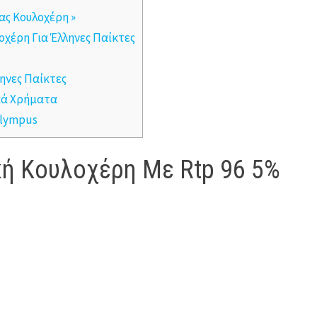
Σας Κουλοχέρη »
οχέρη Για Έλληνες Παίκτες
ληνες Παίκτες
κά Χρήματα
Olympus
ική Κουλοχέρη Με Rtp 96 5%