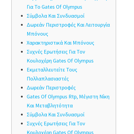
Για Το Gates Of Olympus
Σύμβολα Και Συνδυασμοί
Δωρεάν Περιστροφές Και Λειτουργία
Μπόνους
Χαρακτηριστικά Και Μπόνους
Συχνές Ερωτήσεις Για Τον
Κουλοχέρη Gates Of Olympus
Εκμεταλλευτείτε Τους
Πολλαπλασιαστές
Δωρεάν Περιστροφές
Gates Of Olympus Rtp, Μέγιστη Νίκη
Και Μεταβλητότητα
Σύμβολα Και Συνδυασμοί
Συχνές Ερωτήσεις Για Τον
Κουλοχέρη Gates Of Olympus