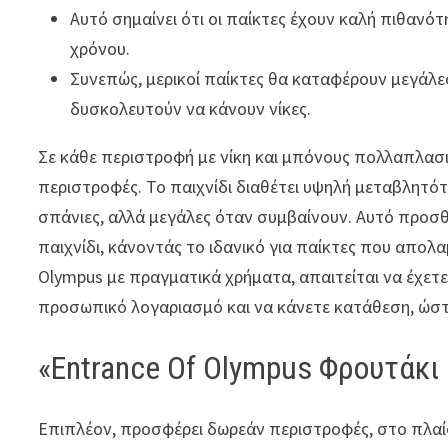
Αυτό σημαίνει ότι οι παίκτες έχουν καλή πιθαν
χρόνου.
Συνεπώς, μερικοί παίκτες θα καταφέρουν μεγάλε
δυσκολευτούν να κάνουν νίκες.
Σε κάθε περιστροφή με νίκη και μπόνους πολλαπλασι
περιστροφές. Το παιχνίδι διαθέτει υψηλή μεταβλητότη
σπάνιες, αλλά μεγάλες όταν συμβαίνουν. Αυτό προσθ
παιχνίδι, κάνοντάς το ιδανικό για παίκτες που απολ
Olympus με πραγματικά χρήματα, απαιτείται να έχετε 
προσωπικό λογαριασμό και να κάνετε κατάθεση, ώστ
«Entrance Of Olympus Φρουτάκι
Επιπλέον, προσφέρει δωρεάν περιστροφές, στο πλαί