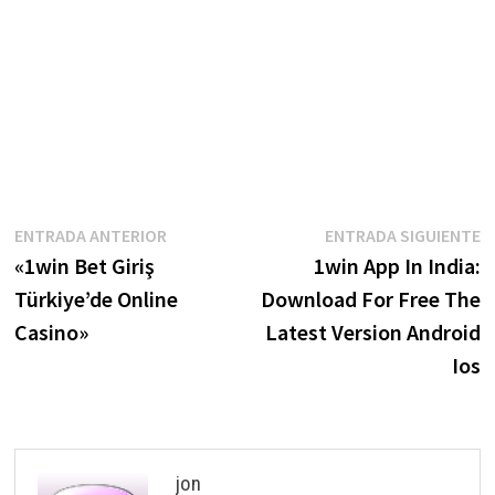
Navegación
Entrada
E
ENTRADA ANTERIOR
ENTRADA SIGUIENTE
anterior:
s
«1win Bet Giriş
1win App In India:
de
Türkiye’de Online
Download For Free The
entradas
Casino»
Latest Version Android
Ios
jon