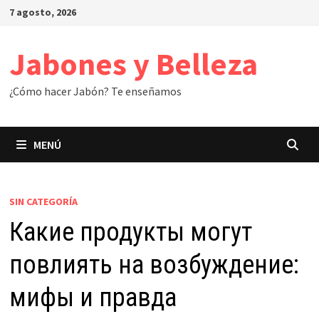
Saltar
7 agosto, 2026
al
contenido
Jabones y Belleza
¿Cómo hacer Jabón? Te enseñamos
MENÚ
SIN CATEGORÍA
Какие продукты могут
повлиять на возбуждение:
мифы и правда