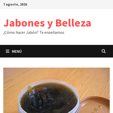
Saltar
7 agosto, 2026
al
contenido
Jabones y Belleza
¿Cómo hacer Jabón? Te enseñamos
MENÚ