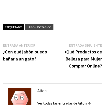
ETIQUETADO
JABÓN POTÁSICO
Navegación
Entrada
E
ENTRADA ANTERIOR
ENTRADA SIGUIENTE
anterior:
s
¿Con qué jabón puedo
¿Qué Productos de
de
bañar a un gato?
Belleza para Mujer
entradas
Comprar Online?
Aiton
Ver todas las entradas de Aiton →