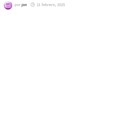
por
jon
21 febrero, 2025