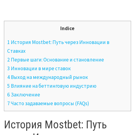
Indice
1 История Mostbet: Путь через Инновации в
Ставках
2 Первые шаги: Основание и становление
3 Инновации в мире ставок
4 Выход на международный рынок
5 Влияние на беттинговую индустрию
6 Заключение
7 Часто задаваемые вопросы (FAQs)
История Mostbet: Путь