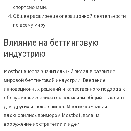
спортсменами.
Общее расширение операционной деятельности
по всему миру.
Влияние на беттинговую
индустрию
Mostbet внесла значительный вклад в развитие
мировой беттинговой индустрии. Введение
инновационных решений и качественного подхода к
обслуживанию клиентов повысили общий стандарт
для других игроков рынка. Многие компании
вдохновились примером Mostbet, взяв на
вооружение их стратегии и идеи.