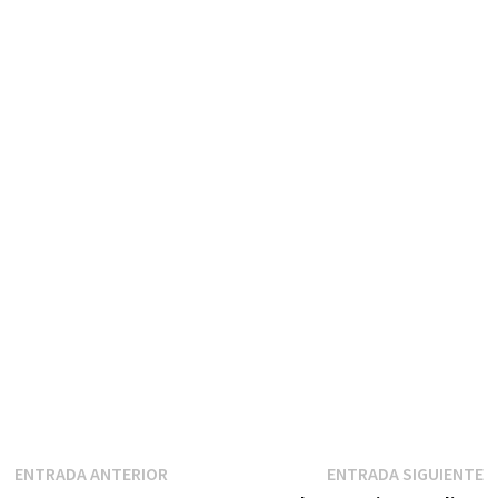
Navegación
Entrada
E
ENTRADA ANTERIOR
ENTRADA SIGUIENTE