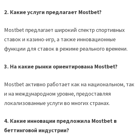
2. Какие услуги предлагает Mostbet?
Mostbet предлагает широкий спектр спортивных
ставок и казино-игр, а также инновационные
функции для ставок в режиме реального времени.
3. На какие рынки ориентирована Mostbet?
Mostbet активно работает как на национальном, так
и на международном уровне, предоставляя
локализованные услуги во многих странах.
4. Какие инновации предложила Mostbet в
беттинговой индустрии?