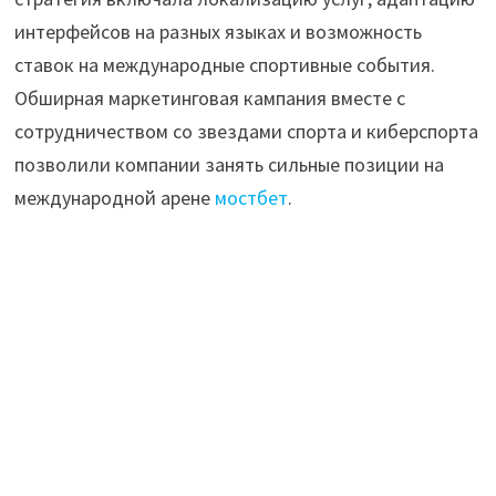
интерфейсов на разных языках и возможность
ставок на международные спортивные события.
Обширная маркетинговая кампания вместе с
сотрудничеством со звездами спорта и киберспорта
позволили компании занять сильные позиции на
международной арене
мостбет
.