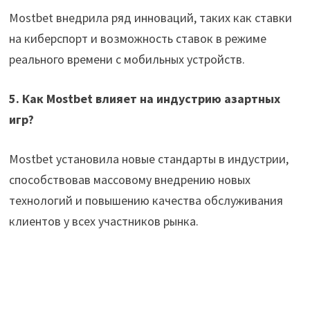
Mostbet внедрила ряд инноваций, таких как ставки
на киберспорт и возможность ставок в режиме
реального времени с мобильных устройств.
5. Как Mostbet влияет на индустрию азартных
игр?
Mostbet установила новые стандарты в индустрии,
способствовав массовому внедрению новых
технологий и повышению качества обслуживания
клиентов у всех участников рынка.