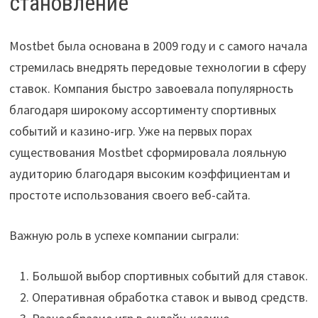
становление
Mostbet была основана в 2009 году и с самого начала
стремилась внедрять передовые технологии в сферу
ставок. Компания быстро завоевала популярность
благодаря широкому ассортименту спортивных
событий и казино-игр. Уже на первых порах
существования Mostbet сформировала лояльную
аудиторию благодаря высоким коэффициентам и
простоте использования своего веб-сайта.
Важную роль в успехе компании сыграли:
Большой выбор спортивных событий для ставок.
Оперативная обработка ставок и вывод средств.