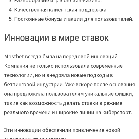
Разнообразие игр в онлайн-казино.
Качественная клиентская поддержка.
Постоянные бонусы и акции для пользователей.
Инновации в мире ставок
Mostbet всегда была на передовой инноваций.
Компания не только использовала современные
технологии, но и внедряла новые подходы в
беттинговой индустрии. Уже вскоре после основания
она предложила пользователям уникальные фишки,
такие как возможность делать ставки в режиме
реального времени и широкие линии на киберспорт.
Эти инновации обеспечили привлечение новой