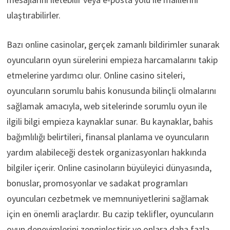
ulaştırabilirler.
Bazı online casinolar, gerçek zamanlı bildirimler sunarak
oyuncuların oyun sürelerini empieza harcamalarını takip
etmelerine yardımcı olur. Online casino siteleri,
oyuncuların sorumlu bahis konusunda bilinçli olmalarını
sağlamak amacıyla, web sitelerinde sorumlu oyun ile
ilgili bilgi empieza kaynaklar sunar. Bu kaynaklar, bahis
bağımlılığı belirtileri, finansal planlama ve oyuncuların
yardım alabileceği destek organizasyonları hakkında
bilgiler içerir. Online casinoların büyüleyici dünyasında,
bonuslar, promosyonlar ve sadakat programları
oyuncuları cezbetmek ve memnuniyetlerini sağlamak
için en önemli araçlardır. Bu cazip teklifler, oyuncuların
oyun deneyimlerini zenginleştirir ve onlara daha fazla