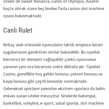
siteler de Sweet Bonanza, Gates of Olympus, Aviator
başta olmak üzere beş binden fazla casino slot machine
oyunu bulunmaktadır.
Canlı Rulet
Birkaç web sitesinde oyuncuların taktik empieza beceri
uygulamasını gerektiren slotlar bulunabilir. Bu oyunlar
benzersiz bir deneyim sağlayabilir çünkü oyuncunun
şansının yanı sıra becerisini sobre dikkate alır. Tipobet
Casino, genellikle hoş geldin bonusu, yatırım bonusu ve
kayıp bonusu gibi çeşitli bonuslar sunmaktadır.
Geleneksel sporların yanından ekstrem sporlara da bahis
imkanı sunan siteler mevcuttur. Sitelerde balompié,
basketbol, voleybol, e-sport, sanal sporlar, slot machine