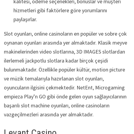
kalitesi, ödeme seçenekleri, bonuslar ve müşteri
hizmetleri gibi faktörlere göre yorumlarını
paylaşırlar.
Slot oyunları, online casinoların en popüler ve sobre çok
oynanan oyunları arasında yer almaktadır. Klasik meyve
makinelerinden video slotlarına, 3D IMAGES slotlardan
ilerlemeli jackpotlu slotlara kadar birçok çeşidi
bulunmaktadır. Özellikle popüler kültür, motion picture
ve müzik temalarıyla hazırlanan slot oyunları,
oyuncuların ilgisini çekmektedir. NetEnt, Microgaming
empieza Play’n GO gibi önde gelen oyun sağlayıcılarının
başarılı slot machine oyunları, online casinoların
vazgeçilmezleri arasında yer almaktadır.
Levant Casino