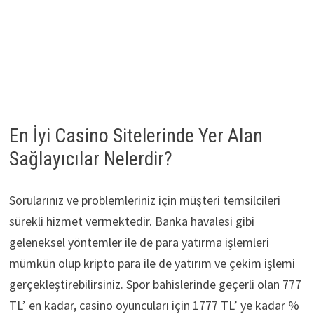
En İyi Casino Sitelerinde Yer Alan
Sağlayıcılar Nelerdir?
Sorularınız ve problemleriniz için müşteri temsilcileri
sürekli hizmet vermektedir. Banka havalesi gibi
geleneksel yöntemler ile de para yatırma işlemleri
mümkün olup kripto para ile de yatırım ve çekim işlemi
gerçekleştirebilirsiniz. Spor bahislerinde geçerli olan 777
TL’ en kadar, casino oyuncuları için 1777 TL’ ye kadar %