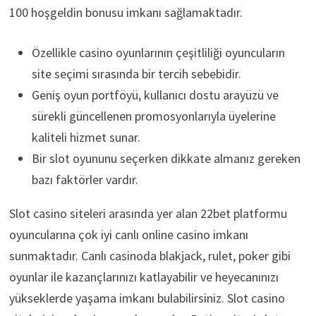
100 hoşgeldin bonusu imkanı sağlamaktadır.
Özellikle casino oyunlarının çeşitliliği oyuncuların
site seçimi sırasında bir tercih sebebidir.
Geniş oyun portföyü, kullanıcı dostu arayüzü ve
sürekli güncellenen promosyonlarıyla üyelerine
kaliteli hizmet sunar.
Bir slot oyununu seçerken dikkate almanız gereken
bazı faktörler vardır.
Slot casino siteleri arasında yer alan 22bet platformu
oyuncularına çok iyi canlı online casino imkanı
sunmaktadır. Canlı casinoda blakjack, rulet, poker gibi
oyunlar ile kazançlarınızı katlayabilir ve heyecanınızı
yükseklerde yaşama imkanı bulabilirsiniz. Slot casino