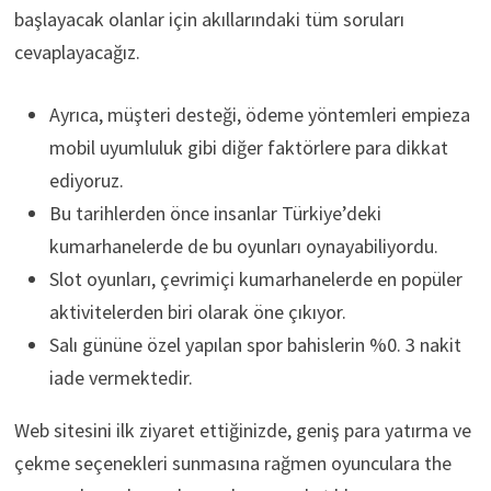
başlayacak olanlar için akıllarındaki tüm soruları
cevaplayacağız.
Ayrıca, müşteri desteği, ödeme yöntemleri empieza
mobil uyumluluk gibi diğer faktörlere para dikkat
ediyoruz.
Bu tarihlerden önce insanlar Türkiye’deki
kumarhanelerde de bu oyunları oynayabiliyordu.
Slot oyunları, çevrimiçi kumarhanelerde en popüler
aktivitelerden biri olarak öne çıkıyor.
Salı gününe özel yapılan spor bahislerin %0. 3 nakit
iade vermektedir.
Web sitesini ilk ziyaret ettiğinizde, geniş para yatırma ve
çekme seçenekleri sunmasına rağmen oyunculara the