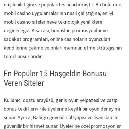
erişilebilirliğini ve popülaritesini artırmıştır. Bu bölümde,
mobil casino uygulamalarının nasıl çalıştığına, en iyi
mobil casino sitelerineve teknolojik yeniliklere
değineceğiz. Kısacası, bonuslar, promosyonlar ve
sadakat programları, online casinoların oyuncuları
kendilerine çekme ve onları memnun etme stratejisinin
temel unsurlarıdır.
En Popüler 15 Hoşgeldin Bonusu
Veren Siteler
Kullanıcı dostu arayüzü, geniş oyun yelpazesi ve cazip
bonus teklifleri» «ile üyelerine keyifli bir oyun deneyimi
sunar. Ayrıca, Bahigo güvenilir altyapısı ve lisansları ile
güvenilir bir hizmet sunar. Üyelerine özel promosyonlar