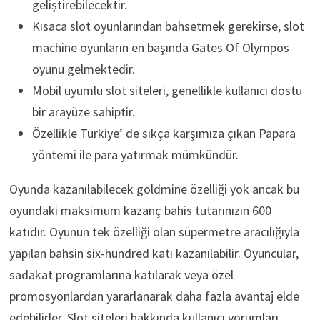
geliştirebilecektir.
Kısaca slot oyunlarından bahsetmek gerekirse, slot
machine oyunların en başında Gates Of Olympos
oyunu gelmektedir.
Mobil uyumlu slot siteleri, genellikle kullanıcı dostu
bir arayüze sahiptir.
Özellikle Türkiye’ de sıkça karşımıza çıkan Papara
yöntemi ile para yatırmak mümkündür.
Oyunda kazanılabilecek goldmine özelliği yok ancak bu
oyundaki maksimum kazanç bahis tutarınızın 600
katıdır. Oyunun tek özelliği olan süpermetre aracılığıyla
yapılan bahsin six-hundred katı kazanılabilir. Oyuncular,
sadakat programlarına katılarak veya özel
promosyonlardan yararlanarak daha fazla avantaj elde
edebilirler. Slot siteleri hakkında kullanıcı yorumları,