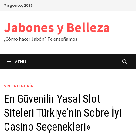
Saltar
7 agosto, 2026
al
contenido
Jabones y Belleza
¿Cómo hacer Jabón? Te enseñamos
MENÚ
SIN CATEGORÍA
En Güvenilir Yasal Slot
Siteleri Türkiye’nin Sobre İyi
Casino Seçenekleri»