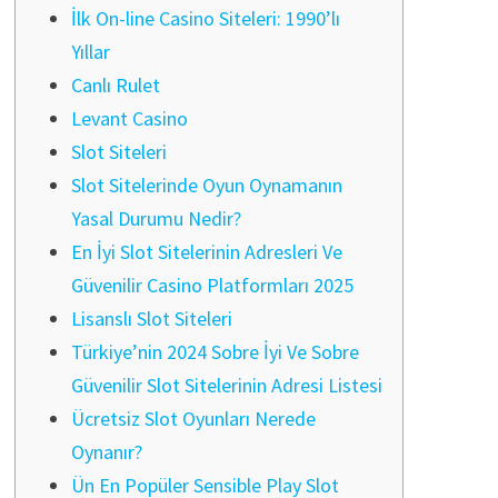
İlk On-line Casino Siteleri: 1990’lı
Yıllar
Canlı Rulet
Levant Casino
Slot Siteleri
Slot Sitelerinde Oyun Oynamanın
Yasal Durumu Nedir?
En İyi Slot Sitelerinin Adresleri Ve
Güvenilir Casino Platformları 2025
Lisanslı Slot Siteleri
Türkiye’nin 2024 Sobre İyi Ve Sobre
Güvenilir Slot Sitelerinin Adresi Listesi
Ücretsiz Slot Oyunları Nerede
Oynanır?
Ün En Popüler Sensible Play Slot