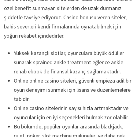
özel benefit sunmayan sitelerden de uzak durmanızı
şiddetle tavsiye ediyoruz. Casino bonusu veren siteler,
bahis severleri kendi firmalarında oynatabilmek için
yoğun rekabet içindedirler.
Yüksek kazançlı slotlar, oyunculara büyük ödüller
sunarak sprained ankle treatment eğlence ankle
rehab ebook de finansal kazanç sağlamaktadır.
Online online casino siteleri, güvenli empieza adil bir
oyun deneyimi sunmak için lisans ve düzenlemelere
tabidir.
Online casino sitelerinin sayısı hızla artmaktadır ve
oyuncular için en iyi seçenekleri bulmak zor olabilir.
Bu bölümde, popüler oyunlar arasında blackjack,
rulet, poker, slot machine makineleri ve daha pek