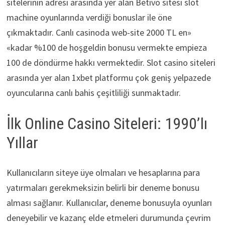
sitelerinin adresi arasında yer alan Betivo sitesi slot
machine oyunlarında verdiği bonuslar ile öne
çıkmaktadır. Canlı casinoda web-site 2000 TL en»
«kadar %100 de hoşgeldin bonusu vermekte empieza
100 de döndürme hakkı vermektedir. Slot casino siteleri
arasında yer alan 1xbet platformu çok geniş yelpazede
oyuncularına canlı bahis çeşitliliği sunmaktadır.
İlk Online Casino Siteleri: 1990’lı
Yıllar
Kullanıcıların siteye üye olmaları ve hesaplarına para
yatırmaları gerekmeksizin belirli bir deneme bonusu
alması sağlanır. Kullanıcılar, deneme bonusuyla oyunları
deneyebilir ve kazanç elde etmeleri durumunda çevrim