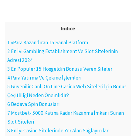
Indice
1 «Para Kazandıran 15 Sanal Platform
2 En İyi Gambling Establishment Ve Slot Sitelerinin
Adresi 2024
3 En Popüler 15 Hoşgeldin Bonusu Veren Siteler
4 Para Yatırma Ve Çekme İşlemleri
5 Güvenilir Canlı On Line Casino Web Siteleri İçin Bonus
Çeşitliliği Neden Önemlidir?
6 Bedava Spin Bonusları
7 Mostbet- 5000 Katına Kadar Kazanma İmkanı Sunan
Slot Siteleri
8 En İyi Casino Sitelerinde Yer Alan Sağlayıcılar