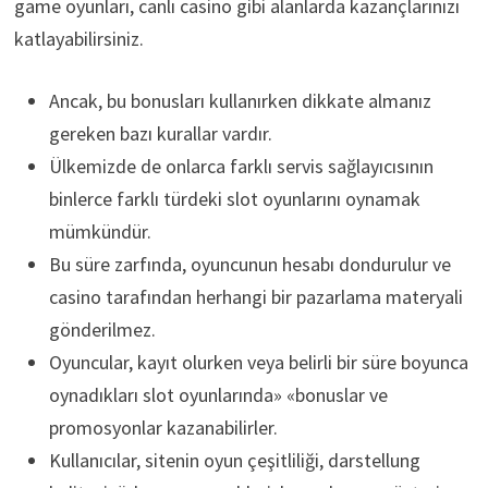
game oyunları, canlı casino gibi alanlarda kazançlarınızı
katlayabilirsiniz.
Ancak, bu bonusları kullanırken dikkate almanız
gereken bazı kurallar vardır.
Ülkemizde de onlarca farklı servis sağlayıcısının
binlerce farklı türdeki slot oyunlarını oynamak
mümkündür.
Bu süre zarfında, oyuncunun hesabı dondurulur ve
casino tarafından herhangi bir pazarlama materyali
gönderilmez.
Oyuncular, kayıt olurken veya belirli bir süre boyunca
oynadıkları slot oyunlarında» «bonuslar ve
promosyonlar kazanabilirler.
Kullanıcılar, sitenin oyun çeşitliliği, darstellung