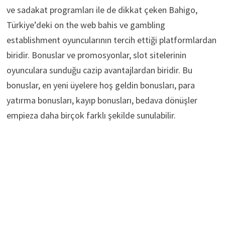
ve sadakat programları ile de dikkat çeken Bahigo,
Türkiye’deki on the web bahis ve gambling
establishment oyuncularının tercih ettiği platformlardan
biridir. Bonuslar ve promosyonlar, slot sitelerinin
oyunculara sunduğu cazip avantajlardan biridir. Bu
bonuslar, en yeni üyelere hoş geldin bonusları, para
yatırma bonusları, kayıp bonusları, bedava dönüşler
empieza daha birçok farklı şekilde sunulabilir.