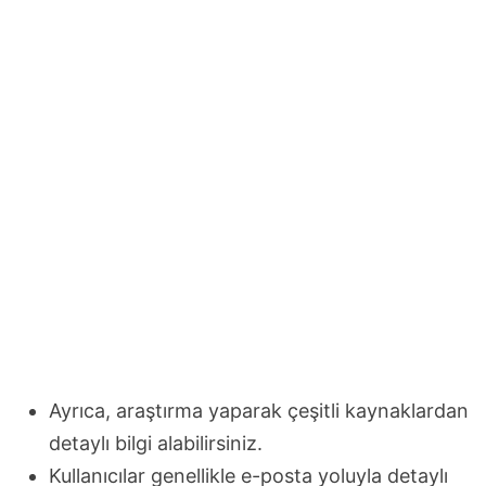
Ayrıca, araştırma yaparak çeşitli kaynaklardan
detaylı bilgi alabilirsiniz.
Kullanıcılar genellikle e-posta yoluyla detaylı