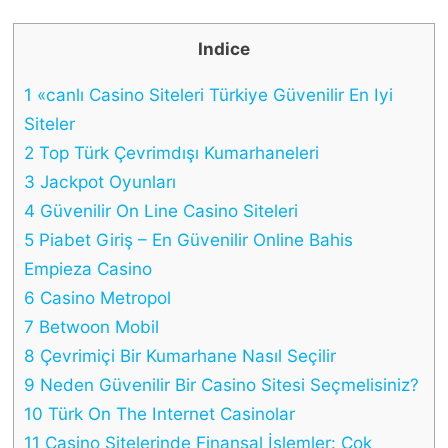
Indice
1 «canlı Casino Siteleri Türkiye Güvenilir En Iyi
Siteler
2 Top Türk Çevrimdışı Kumarhaneleri
3 Jackpot Oyunları
4 Güvenilir On Line Casino Siteleri
5 Piabet Giriş – En Güvenilir Online Bahis
Empieza Casino
6 Casino Metropol
7 Betwoon Mobil
8 Çevrimiçi Bir Kumarhane Nasıl Seçilir
9 Neden Güvenilir Bir Casino Sitesi Seçmelisiniz?
10 Türk On The Internet Casinolar
11 Casino Sitelerinde Finansal İşlemler: Çok