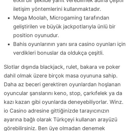
etkili bir şekilde yanıt verebilmek adına çeşitli
iletişim yöntemlerini kullanmaktadır.
Mega Moolah, Microgaming tarafından
geliştirilen ve büyük jackpotlarıyla ünlü bir
position oyunudur.
Bahis oyunlarının yanı sıra casino oyunları için
verdikleri bonuslar da oldukça çeşitli.
Slotlar dışında blackjack, rulet, bakara ve poker
dahil olmak üzere birçok masa oyununa sahip.
Daha az beceri gerektiren oyunlardan hoşlanan
oyuncular şanslarını keno, stop, çarkıfelek ya da
kazı kazan gibi oyunlarda deneyebiliyorlar. Winz.
io Casino adresine gittiğinizde tarayıcınızın
ayarına bağlı olarak Türkçeyi kullanan arayüzü
görebilirsiniz. Ben üye olmadan denemek