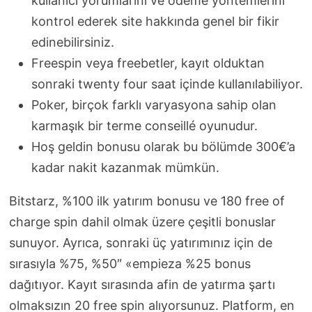
kullanıcı yorumlarını ve ödeme yöntemlerini
kontrol ederek site hakkında genel bir fikir
edinebilirsiniz.
Freespin veya freebetler, kayıt olduktan
sonraki twenty four saat içinde kullanılabiliyor.
Poker, birçok farklı varyasyona sahip olan
karmaşık bir terme conseillé oyunudur.
Hoş geldin bonusu olarak bu bölümde 300€’a
kadar nakit kazanmak mümkün.
Bitstarz, %100 ilk yatırım bonusu ve 180 free of
charge spin dahil olmak üzere çeşitli bonuslar
sunuyor. Ayrıca, sonraki üç yatırımınız için de
sırasıyla %75, %50″ «empieza %25 bonus
dağıtıyor. Kayıt sırasında afin de yatırma şartı
olmaksızın 20 free spin alıyorsunuz. Platform, en