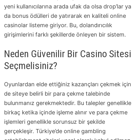
yeni kullanıcılarına arada ufak da olsa drop’lar ya
da bonus ödülleri de yatırarak en kaliteli online
casinolar listeme giriyor. Bu, dolandırıcılık
girişimlerini farklı şekillerde önleyen bir sistem.
Neden Güvenilir Bir Casino Sitesi
Seçmelisiniz?
Oyunlardan elde ettiğiniz kazançları çekmek için
de siteye belirli bir para çekme talebinde
bulunmanız gerekmektedir. Bu talepler genellikle
birkaç ketika içinde işleme alınır ve para çekme
işlemleri genellikle sorunsuz bir şekilde
gerçekleşir. Türkiye’de online gambling