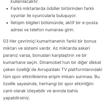
kullanılacaktır.
Farklı miktarlarda ödüller birbirinden farklı
oyunlar ile oyuncularla buluşuyor.
İletişim bilgileri bölümünde, aktif bir e-posta
adresi ve telefon numarası girin.
03 Her çevrimiçi kumarhanenin farklı bir bonus
miktarı ve sistemi vardır. Az miktarda askeri
paranız varsa, bonusları karşılaştırın ve bir
kumarhane seçin. Dinamobet’nun bir diğer dikkat
çeken özelliği de Avrupa’daki TV platformlarındaki
tüm spor etkinliklerine erişim imkanı sunması. Bu
özellik sayesinde, herhangi bir spor etkinliğini
canlı olarak izleyebilir ve anında bahis
yapabilirsiniz.