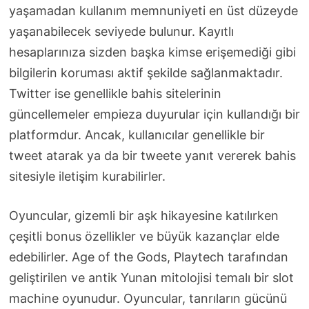
yaşamadan kullanım memnuniyeti en üst düzeyde
yaşanabilecek seviyede bulunur. Kayıtlı
hesaplarınıza sizden başka kimse erişemediği gibi
bilgilerin koruması aktif şekilde sağlanmaktadır.
Twitter ise genellikle bahis sitelerinin
güncellemeler empieza duyurular için kullandığı bir
platformdur. Ancak, kullanıcılar genellikle bir
tweet atarak ya da bir tweete yanıt vererek bahis
sitesiyle iletişim kurabilirler.
Oyuncular, gizemli bir aşk hikayesine katılırken
çeşitli bonus özellikler ve büyük kazançlar elde
edebilirler. Age of the Gods, Playtech tarafından
geliştirilen ve antik Yunan mitolojisi temalı bir slot
machine oyunudur. Oyuncular, tanrıların gücünü