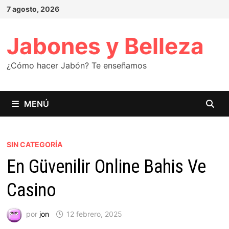
Saltar
7 agosto, 2026
al
contenido
Jabones y Belleza
¿Cómo hacer Jabón? Te enseñamos
MENÚ
SIN CATEGORÍA
En Güvenilir Online Bahis Ve
Casino
por
jon
12 febrero, 2025