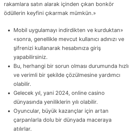
rakamlara satın alarak içinden çıkan bonkör
ödüllerin keyfini çıkarmak mümkün.»
Mobil uygulamayı indirdikten ve kurduktan»
«sonra, genellikle mevcut kullanıcı adınızı ve
şifrenizi kullanarak hesabınıza giriş
yapabilirsiniz.
Bu, herhangi bir sorun olması durumunda hızlı
ve verimli bir şekilde çözülmesine yardımcı
olabilir.
Gelecek yıl, yani 2024, online casino
dünyasında yeniliklerin yılı olabilir.
Oyuncular, büyük kazançlar için artan
çarpanlarla dolu bir dünyada maceraya
atılırlar.