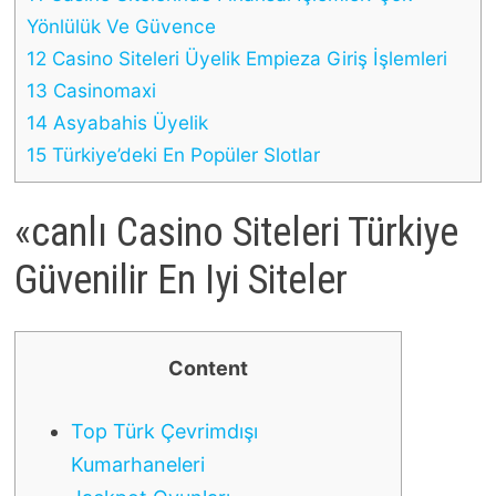
Yönlülük Ve Güvence
12 Casino Siteleri Üyelik Empieza Giriş İşlemleri
13 Casinomaxi
14 Asyabahis Üyelik
15 Türkiye’deki En Popüler Slotlar
«canlı Casino Siteleri Türkiye
Güvenilir En Iyi Siteler
Content
Top Türk Çevrimdışı
Kumarhaneleri