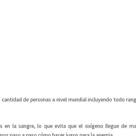
n cantidad de personas a nivel mundial incluyendo todo ran
os en la sangre, lo que evita que el oxígeno llegue de m
remos paso a paso cómo hacer jugos para la anemia