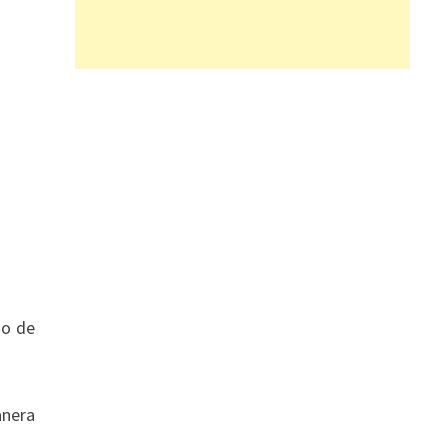
go de
anera