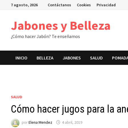
Saltar
7 agosto, 2026
Contáctanos
Cookies
Privacidad
al
contenido
Jabones y Belleza
¿Cómo hacer Jabón? Te enseñamos
INICIO
BELLEZA
JABONES
SALUD
POMAD
SALUD
Cómo hacer jugos para la a
por
Elena Mendez
4 abril, 2019