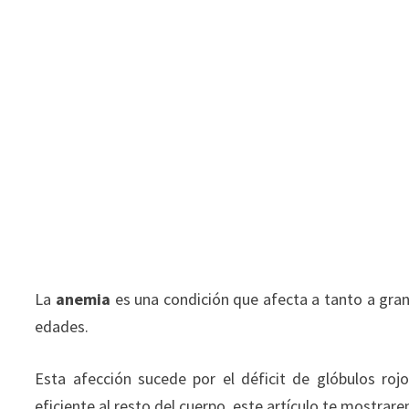
La
anemia
es una condición que afecta a tanto a gra
edades.
Esta afección sucede por el déficit de glóbulos roj
eficiente al resto del cuerpo, este artículo te mostra