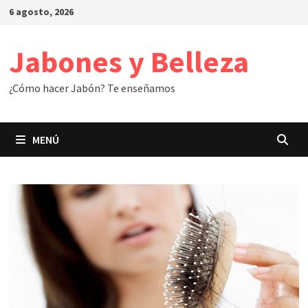
Saltar
6 agosto, 2026
al
contenido
Jabones y Belleza
¿Cómo hacer Jabón? Te enseñamos
MENÚ