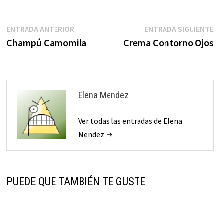
Navegación
Entrada
E
ENTRADA ANTERIOR
ENTRADA SIGUIENTE
anterior:
s
Champú Camomila
Crema Contorno Ojos
de
entradas
Elena Mendez
Ver todas las entradas de Elena
Mendez →
PUEDE QUE TAMBIÉN TE GUSTE