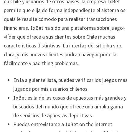
en Chile y usuarios de otros países, la empresa 1xBet
permite que elija de forma independiente el sistema os
quais le resulte cómodo para realizar transacciones
financieras. 1xBet ha sido una plataforma sobre juego»
«líder que ofrece a sus clientes sobre Chile muchas
características distintivas. La interfaz del sitio ha sido
clara, y mis nuevos clientes podran navegar por ella
fácilmente y bad thing problemas.
En la siguiente lista, puedes verificar los juegos más
jugados por mis usuarios chilenos.
1xBet es la de las casas de apuestas más grandes y
buscados del mundo que ofrece una amplia gama
de servicios de apuestas deportivas.
Puedes entrevistarse a 1xBet on the internet