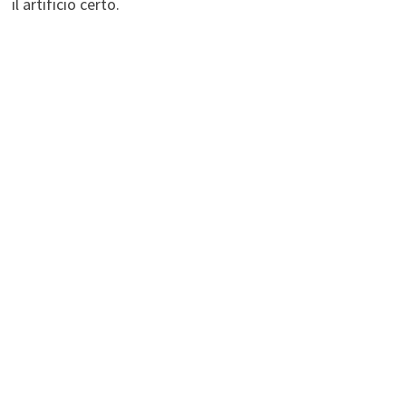
il artificio certo.