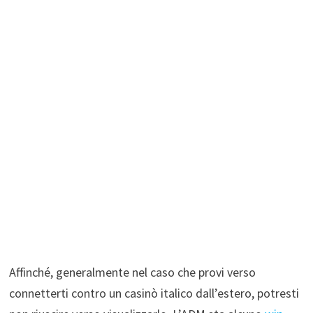
Affinché, generalmente nel caso che provi verso
connetterti contro un casinò italico dall’estero, potresti