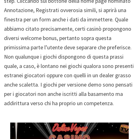
step. Cliccando sul bottone della home page nominato
Annotazione, Registrati ovverosia simili, si aprirà una
finestra per un form anche i dati da immettere. Quale
abbiamo citato precisamente, certi casinò propongono
diversi welcome bonus, pertanto sopra questa
primissima parte l’utente deve separare che preferisce.
Non qualunque i giochi dispongono di questa prassi
quale, a caso, è lontano nei giochi qualora sono presenti
estranei giocatori oppure con quelli in un dealer grasso
anche scaletta. I giochi per versione demo sono pensati
per i giocatori non anche iscritti alla basamento ma
addirittura verso chi ha proprio un competenza.