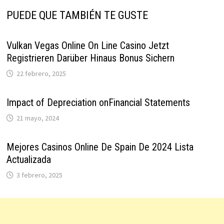
PUEDE QUE TAMBIÉN TE GUSTE
Vulkan Vegas Online On Line Casino Jetzt
Registrieren Darüber Hinaus Bonus Sichern
22 febrero, 2025
Impact of Depreciation onFinancial Statements
21 mayo, 2024
Mejores Casinos Online De Spain De 2024 Lista
Actualizada
3 febrero, 2025