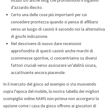
inclusi siti anche blog che promuovono il inganno
d’azzardo illecito.
Certo una delle cose più importanti per cui
concedere prontezza quando si pensa di affiliarsi
verso un luogo di casinò è secondo noi la alternativa
di giochi indicazione.
Nel descrivere di nuovo dare recensioni
approfondite di questi casinò anche marchi di
scommesse sportive, ci concentriamo su diversi
fattori cruciali verso assicurare un’abilità sicura,
accattivante ancora piacevole.
In il mercato del gioco ad esempio si sta muovendo
sopra l’epoca del mobile, la nostra tabella dei migliori
scompiglio online AAMS non poteva non accorgersi la
opzione come i casa da gioco offrono ai giocatori di