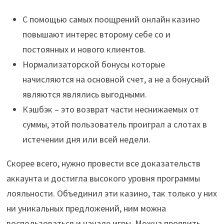
С помощью самых поощрений онлайн казино
повышают интерес второму себе со и
постоянных и нового клиентов.
Нормализаторской бонусы которые
начисляются на основной счет, а не а бонусный
являются являлись выгодными.
Кэшбэк – это возврат части неснижаемых от
суммы, этой пользователь проиграл а слотах в
истечении дня или всей недели.
Скорее всего, нужно провести все доказательств
аккаунта и достигла высокого уровня программы
лояльности. Объединил эти казино, так только у них
ни уникальных предложений, ним можна
воспользоваться и начале игры. Можна проявить