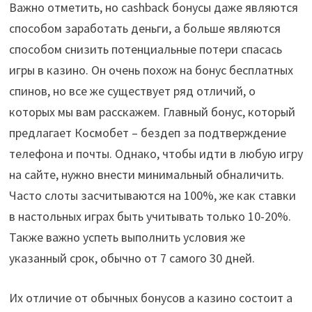
Важно отметить, но cashback бонусы даже являются
способом заработать деньги, а больше являются
способом снизить потенциальные потери спасась
игры в казино. Он очень похож на бонус бесплатных
спинов, но все же существует ряд отличий, о
которых мы вам расскажем. Главный бонус, который
предлагает Космобет – бездеп за подтверждение
телефона и почты. Однако, чтобы идти в любую игру
на сайте, нужно внести минимальный обналичить.
Часто слоты засчитываются на 100%, же как ставки
в настольных играх быть учитывать только 10-20%.
Также важно успеть выполнить условия же
указанный срок, обычно от 7 самого 30 дней.
Их отличие от обычных бонусов а казино состоит а