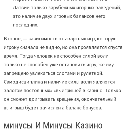
Латвии только зарубежных игорных заведений,
это наличие двух игровых балансов него
последних.
Второе, — зависимость от азартных игр, которую
игроку сначала не видно, но она проявляется спустя
время. Тогда человек не способен силой воли
только не способен уже остановить игру, же ему
запрещено увлекаться слотами и рулеткой.
Самодисциплина и наличие силы воли являются
залогом постоянных» «выигрышей в казино. Только
он сможет доигрывать вращения, окончательный
выигрыш будет зачислен а баланс бонусов.
минусы И Минусы Казино