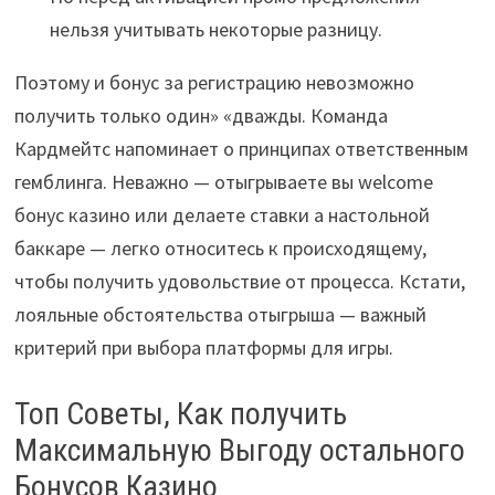
нельзя учитывать некоторые разницу.
Поэтому и бонус за регистрацию невозможно
получить только один» «дважды. Команда
Кардмейтс напоминает о принципах ответственным
гемблинга. Неважно — отыгрываете вы welcome
бонус казино или делаете ставки а настольной
баккаре — легко относитесь к происходящему,
чтобы получить удовольствие от процесса. Кстати,
лояльные обстоятельства отыгрыша — важный
критерий при выбора платформы для игры.
Топ Советы, Как получить
Максимальную Выгоду остального
Бонусов Казино