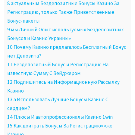
8 актуальным Бездепозитные Бонусы Казино За
Регистрацию, только Также Приветственные
Бонус-пакеты
9 мы Личный Опыт используемых Бездепозитных
Бонусов и Казино Украины»
10 Почему Казино предлагалось Бесплатный Бонус
нет Депозита?
11 Бездепозитный Бонус и Регистрацию На
известную Сумму С Вейджером
12 Подпишитесь на Информационную Рассылку
Казино
13 а Использовать Лучшие Бонусы Казино С
сердцем?
14 Плюсы И автопрофессионалы Казино 1win
15 Как доиграть Бонусы За Регистрацию» «же
Казино