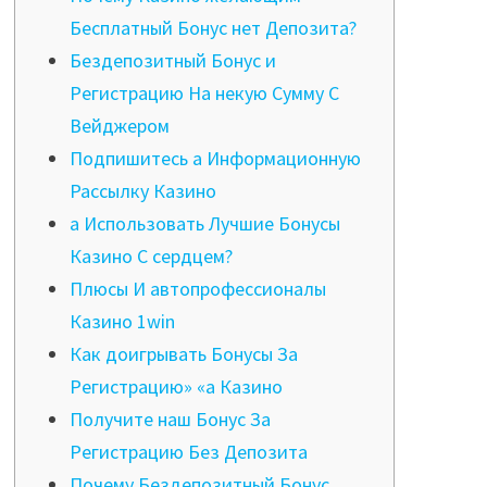
Бесплатный Бонус нет Депозита?
Бездепозитный Бонус и
Регистрацию На некую Сумму С
Вейджером
Подпишитесь а Информационную
Рассылку Казино
а Использовать Лучшие Бонусы
Казино С сердцем?
Плюсы И автопрофессионалы
Казино 1win
Как доигрывать Бонусы За
Регистрацию» «а Казино
Получите наш Бонус За
Регистрацию Без Депозита
Почему Бездепозитный Бонус