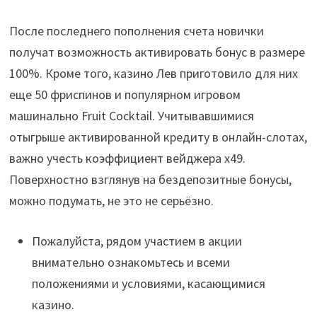
После последнего пополнения счета новички
получат возможность активировать бонус в размере
100%. Кроме того, казино Лев приготовило для них
еще 50 фриспинов и популярном игровом
машинально Fruit Cocktail. Учитывавшимися
отыгрыше активированной кредиту в онлайн-слотах,
важно учесть коэффициент вейджера х49.
Поверхностно взглянув на бездепозитные бонусы,
можно подумать, не это не серьёзно.
Пожалуйста, рядом участием в акции
внимательно ознакомьтесь и всеми
положениями и условиями, касающимися
казино.