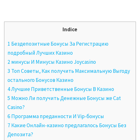
Indice
1 Бездепозитные Бонусы За Регистрацию
подробный Лучших Казино
2 минусы И Минусы Казино Joycasino
3 Топ Советы, Как получить Максимальную Выгоду
остального Бонусов Казино
4 Лучшие Приветственные Бонусы В Казино
5 Можно Ли получить Денежные Бонусы же Cat
Casino?
6 Программа преданности И Vip-бонусы
7 Какие Онлайн-казино предлагалось Бонусы Без
Депозита?