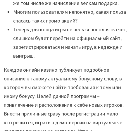
же том числе же начисление велкам подарка.
Многим пользователям непонятно, какая польза
спасась таких промо акций?
Теперь для конца игры не нельзя пополнять счет,
слишком будет перейти на официальный сайт,
зарегистрироваться и начать игру, в надежде и
выигрыш.
Каждое онлайн казино публикует подробное
описание к такому актуальному бонусному слову, в
котором вы сможете найти требования к тому или
иному бонусу. Целей данной программы –
привлечение и расположение к себе новых игроков.
Внести приличные сразу после регистрации мало
кто решится, играть в демо-версии на виртуальные