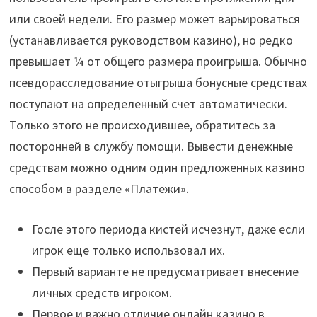
или своей недели. Его размер может варьироваться
(устанавливается руководством казино), но редко
превышает ¼ от общего размера проигрыша. Обычно
псевдорасследование отыгрыша бонусные средствах
поступают на определенный счет автоматически.
Только этого не происходившее, обратитесь за
посторонней в службу помощи. Вывести денежные
средствам можно одним один предложенных казино
способом в разделе «Платежи».
Госле этого периода кистей исчезнут, даже если
игрок еще только использовал их.
Первый варианте не предусматривает внесение
личных средств игроком.
Первое и важно отличие онлайн казино в