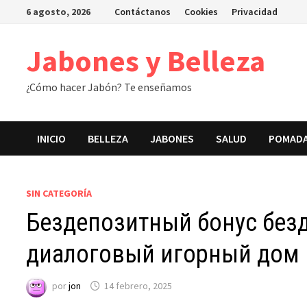
Saltar
6 agosto, 2026
Contáctanos
Cookies
Privacidad
al
contenido
Jabones y Belleza
¿Cómo hacer Jabón? Te enseñamos
INICIO
BELLEZA
JABONES
SALUD
POMAD
SIN CATEGORÍA
Бездепозитный бонус без
диалоговый игорный дом
por
jon
14 febrero, 2025