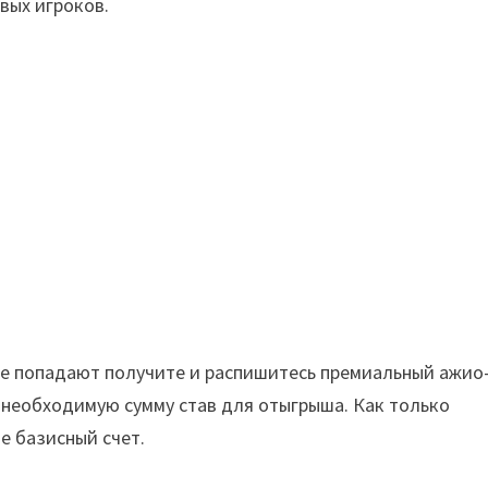
вых игроков.
е попадают получите и распишитесь премиальный ажио
необходимую сумму став для отыгрыша. Как только
е базисный счет.