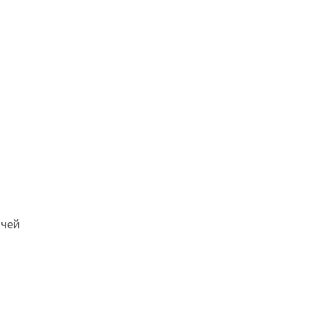
ячей
ю