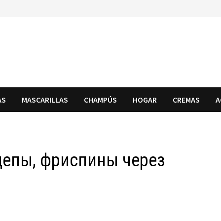
AS
MASCARILLAS
CHAMPÚS
HOGAR
CREMAS
A
депы, фриспины через