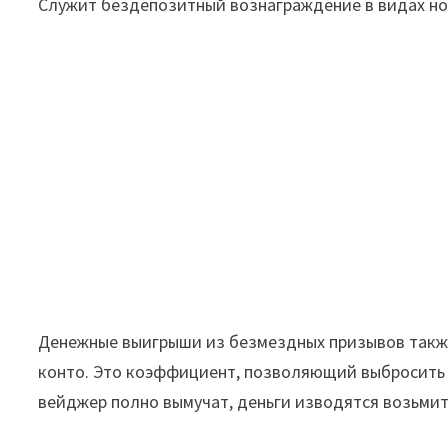
Служит бездепозитный вознаграждение в видах но
Денежные выигрыши из безмездных призывов такж
конто. Это коэффициент, позволяющий выбросить 
вейджер полно вымучат, деньги изводятся возьмит