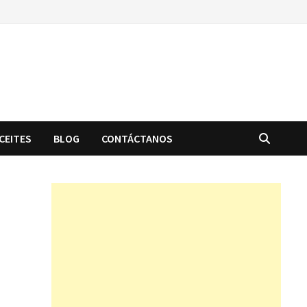
CEITES
BLOG
CONTÁCTANOS