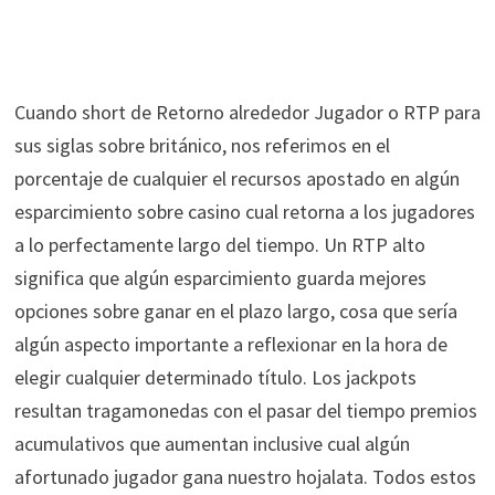
Cuando short de Retorno alrededor Jugador o RTP para
sus siglas sobre británico, nos referimos en el
porcentaje de cualquier el recursos apostado en algún
esparcimiento sobre casino cual retorna a los jugadores
a lo perfectamente largo del tiempo. Un RTP alto
significa que algún esparcimiento guarda mejores
opciones sobre ganar en el plazo largo, cosa que serí­a
algún aspecto importante a reflexionar en la hora de
elegir cualquier determinado título. Los jackpots
resultan tragamonedas con el pasar del tiempo premios
acumulativos que aumentan inclusive cual algún
afortunado jugador gana nuestro hojalata. Todos estos