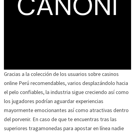
Gracias a la colección de los usuarios sobre casinos
online Perú recomendables, varios desplazándolo hacia
el pelo confiables, la industria sigue creciendo así­ como
los jugadores podrían aguardar experiencias
mayormente emocionantes así­ como atractivas dentro
del porvenir. En caso de que te encuentras tras las
superiores tragamonedas para apostar en línea nadie