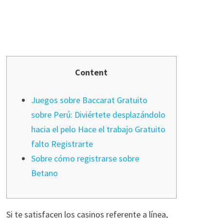
Content
Juegos sobre Baccarat Gratuito
sobre Perú: Diviértete desplazándolo
hacia el pelo Hace el trabajo Gratuito
falto Registrarte
Sobre cómo registrarse sobre
Betano
Si te satisfacen los casinos referente a línea,