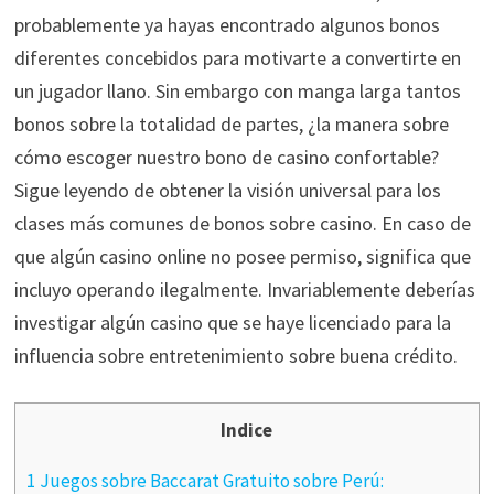
probablemente ya hayas encontrado algunos bonos
diferentes concebidos para motivarte a convertirte en
un jugador llano. Sin embargo con manga larga tantos
bonos sobre la totalidad de partes, ¿la manera sobre
cómo escoger nuestro bono de casino confortable?
Sigue leyendo de obtener la visión universal para los
clases más comunes de bonos sobre casino. En caso de
que algún casino online no posee permiso, significa que
incluyo operando ilegalmente.
Invariablemente deberías
investigar algún casino que se haye licenciado para la
influencia sobre entretenimiento sobre buena crédito.
Indice
1 Juegos sobre Baccarat Gratuito sobre Perú: