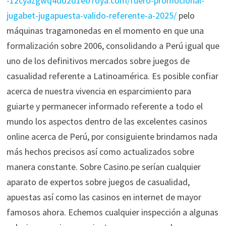
-12cyazgwq4dd2d1eo7oya.com/fuero-promocional-
jugabet-jugapuesta-valido-referente-a-2025/
pelo
máquinas tragamonedas en el momento en que una
formalización sobre 2006, consolidando a Perú igual que
uno de los definitivos mercados sobre juegos de
casualidad referente a Latinoamérica. Es posible confiar
acerca de nuestra vivencia en esparcimiento para
guiarte y permanecer informado referente a todo el
mundo los aspectos dentro de las excelentes casinos
online acerca de Perú, por consiguiente brindamos nada
más hechos precisos así­ como actualizados sobre
manera constante. Sobre Casino.pe serían cualquier
aparato de expertos sobre juegos de casualidad,
apuestas así­ como las casinos en internet de mayor
famosos ahora. Echemos cualquier inspección a algunas