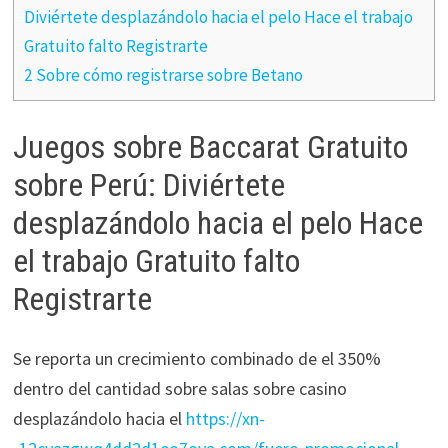
Diviértete desplazándolo hacia el pelo Hace el trabajo
Gratuito falto Registrarte
2 Sobre cómo registrarse sobre Betano
Juegos sobre Baccarat Gratuito
sobre Perú: Diviértete
desplazándolo hacia el pelo Hace
el trabajo Gratuito falto
Registrarte
Se reporta un crecimiento combinado de el 350%
dentro del cantidad sobre salas sobre casino
desplazándolo hacia el
https://xn-