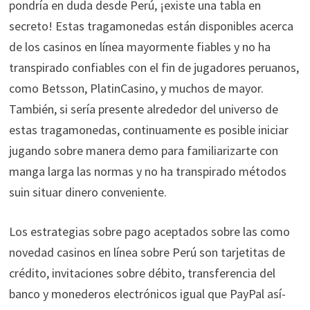
pondrí­a en duda desde Perú, ¡existe una tabla en
secreto! Estas tragamonedas están disponibles acerca
de los casinos en línea mayormente fiables y no ha
transpirado confiables con el fin de jugadores peruanos,
como Betsson, PlatinCasino, y muchos de mayor.
También, si serí­a presente alrededor del universo de
estas tragamonedas, continuamente es posible iniciar
jugando sobre manera demo para familiarizarte con
manga larga las normas y no ha transpirado métodos
suin situar dinero conveniente.
Los estrategias sobre pago aceptados sobre las como
novedad casinos en línea sobre Perú son tarjetitas de
crédito, invitaciones sobre débito, transferencia del
banco y monederos electrónicos igual que PayPal así­