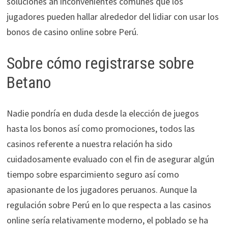
soluciones an inconvenientes comunes que los
jugadores pueden hallar alrededor del lidiar con usar los
bonos de casino online sobre Perú.
Sobre cómo registrarse sobre
Betano
Nadie pondrí­a en duda desde la elección de juegos
hasta los bonos así­ como promociones, todos las
casinos referente a nuestra relación ha sido
cuidadosamente evaluado con el fin de asegurar algún
tiempo sobre esparcimiento seguro así­ como
apasionante de los jugadores peruanos. Aunque la
regulación sobre Perú en lo que respecta a las casinos
online serí­a relativamente moderno, el poblado se ha