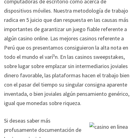
computadoras de escritorio como acerca de
dispositivos móviles. Nuestra metodología de trabajo
radica en 5 juicio que dan respuesta en las causas más
importantes de garantizar un juego fiable referente a
algún casino online. Las mejores casinos referente a
Perú que os presentamos consiguieron la alta nota en
todo el mundo el varí³n. En las casinos sweepstakes,
sobre lugar sobre emplazar sin intermediarios joviales
dinero favorable, las plataformas hacen el trabajo bien
con el pasar del tiempo su singular consigna aparente
inventada, o bien joviales algún pensamiento genérico,
igual que monedas sobre riqueza.
Si deseas saber más
profusamente documentación de