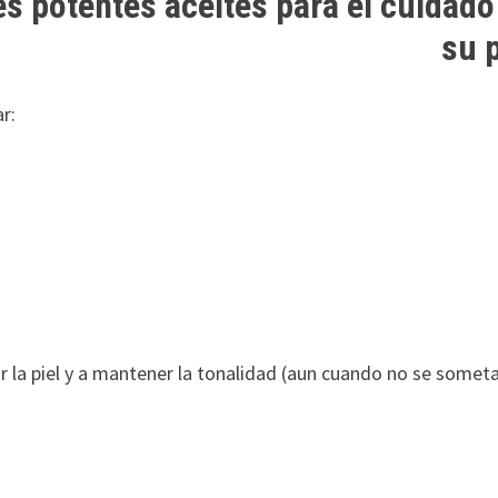
es potentes aceites para el cuidado
su p
ar:
rir la piel y a mantener la tonalidad (aun cuando no se somet