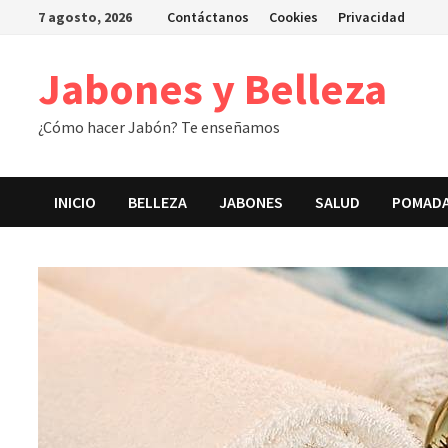
Saltar
7 agosto, 2026
Contáctanos
Cookies
Privacidad
al
contenido
Jabones y Belleza
¿Cómo hacer Jabón? Te enseñamos
INICIO
BELLEZA
JABONES
SALUD
POMAD