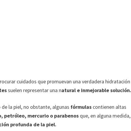
rocurar cuidados que promuevan una verdadera hidratación
tes
suelen representar una n
atural e inmejorable solución
de la piel, no obstante, algunas
fórmulas
contienen altas
do, petróleo, mercurio o parabenos
que, en alguna medida,
ción profunda de la piel.