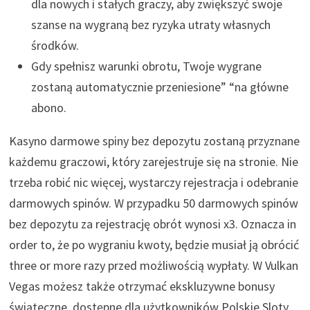
dla nowych i stałych graczy, aby zwiększyć swoje
szanse na wygraną bez ryzyka utraty własnych
środków.
Gdy spełnisz warunki obrotu, Twoje wygrane
zostaną automatycznie przeniesione” “na główne
abono.
Kasyno darmowe spiny bez depozytu zostaną przyznane
każdemu graczowi, który zarejestruje się na stronie. Nie
trzeba robić nic więcej, wystarczy rejestracja i odebranie
darmowych spinów. W przypadku 50 darmowych spinów
bez depozytu za rejestrację obrót wynosi x3. Oznacza in
order to, że po wygraniu kwoty, będzie musiał ją obrócić
three or more razy przed możliwością wypłaty. W Vulkan
Vegas możesz także otrzymać ekskluzywne bonusy
świąteczne, dostępne dla użytkowników Polskie Sloty.