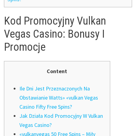
Kod Promocyjny Vulkan
Vegas Casino: Bonusy I
Promocje
Content
Ile Dni Jest Przeznaczonych Na
Obstawianie Watts» «vulkan Vegas
Casino Fifty Free Spins?
Jak Działa Kod Promocyjny W Vulkan
Vegas Casino?
«vulkanvegas 50 Free Spins – Miły