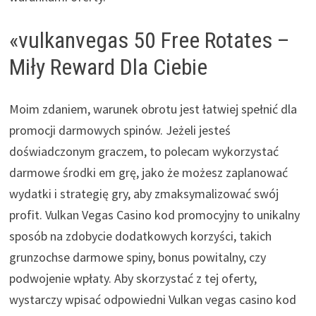
«vulkanvegas 50 Free Rotates –
Miły Reward Dla Ciebie
Moim zdaniem, warunek obrotu jest łatwiej spełnić dla
promocji darmowych spinów. Jeżeli jesteś
doświadczonym graczem, to polecam wykorzystać
darmowe środki em grę, jako że możesz zaplanować
wydatki i strategię gry, aby zmaksymalizować swój
profit. Vulkan Vegas Casino kod promocyjny to unikalny
sposób na zdobycie dodatkowych korzyści, takich
grunzochse darmowe spiny, bonus powitalny, czy
podwojenie wpłaty. Aby skorzystać z tej oferty,
wystarczy wpisać odpowiedni Vulkan vegas casino kod