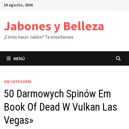
Saltar
10 agosto, 2026
al
contenido
Jabones y Belleza
¿Cómo hacer Jabón? Te enseñamos
MENÚ
SIN CATEGORÍA
50 Darmowych Spinów Em
Book Of Dead W Vulkan Las
Vegas»