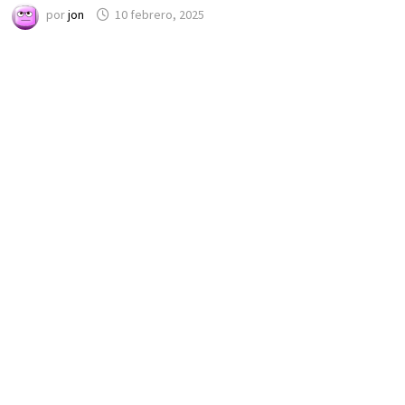
por
jon
10 febrero, 2025