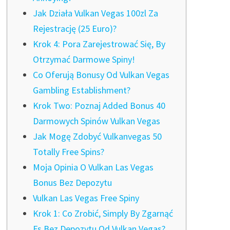
Jak Działa Vulkan Vegas 100zl Za
Rejestrację (25 Euro)?
Krok 4: Pora Zarejestrować Się, By
Otrzymać Darmowe Spiny!
Co Oferują Bonusy Od Vulkan Vegas
Gambling Establishment?
Krok Two: Poznaj Added Bonus 40
Darmowych Spinów Vulkan Vegas
Jak Mogę Zdobyć Vulkanvegas 50
Totally Free Spins?
Moja Opinia O Vulkan Las Vegas
Bonus Bez Depozytu
Vulkan Las Vegas Free Spiny
Krok 1: Co Zrobić, Simply By Zgarnąć
Fs Bez Depozytu Od Vulkan Vegas?