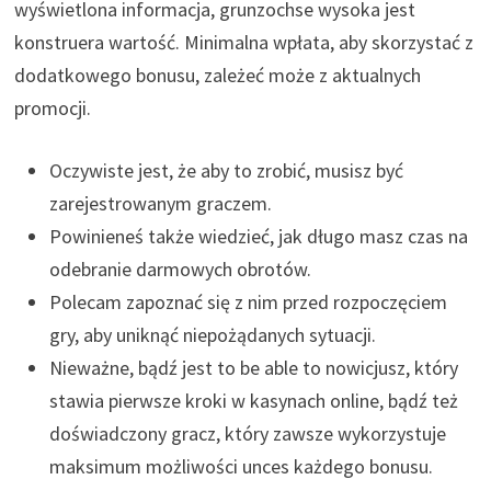
wyświetlona informacja, grunzochse wysoka jest
konstruera wartość. Minimalna wpłata, aby skorzystać z
dodatkowego bonusu, zależeć może z aktualnych
promocji.
Oczywiste jest, że aby to zrobić, musisz być
zarejestrowanym graczem.
Powinieneś także wiedzieć, jak długo masz czas na
odebranie darmowych obrotów.
Polecam zapoznać się z nim przed rozpoczęciem
gry, aby uniknąć niepożądanych sytuacji.
Nieważne, bądź jest to be able to nowicjusz, który
stawia pierwsze kroki w kasynach online, bądź też
doświadczony gracz, który zawsze wykorzystuje
maksimum możliwości unces każdego bonusu.