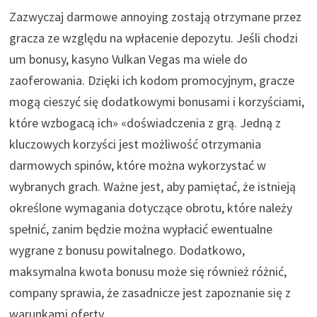
Zazwyczaj darmowe annoying zostają otrzymane przez
gracza ze względu na wpłacenie depozytu. Jeśli chodzi
um bonusy, kasyno Vulkan Vegas ma wiele do
zaoferowania. Dzięki ich kodom promocyjnym, gracze
mogą cieszyć się dodatkowymi bonusami i korzyściami,
które wzbogacą ich» «doświadczenia z grą. Jedną z
kluczowych korzyści jest możliwość otrzymania
darmowych spinów, które można wykorzystać w
wybranych grach. Ważne jest, aby pamiętać, że istnieją
określone wymagania dotyczące obrotu, które należy
spełnić, zanim będzie można wypłacić ewentualne
wygrane z bonusu powitalnego. Dodatkowo,
maksymalna kwota bonusu może się również różnić,
company sprawia, że zasadnicze jest zapoznanie się z
warunkami oferty.