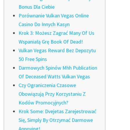
Bonus Dla Ciebie
Porównanie Vulkan Vegas Online
Casino Do Innych Kasyn
Krok 3: Możesz Zagrać Many Of Us
Wspaniałą Grę Book Of Dead!
Vulkan Vegas Reward Bez Depozytu
50 Free Spins
Darmowych Spinów Mhh Publication
Of Deceased Watts Vulkan Vegas
Czy Ograniczenia Czasowe
Obowiązują Przy Korzystaniu Z
Kodów Promocyjnych?
Krok Some: Dvejetas Zarejestrować
Się, Simply By Otrzymać Darmowe
Annoying!