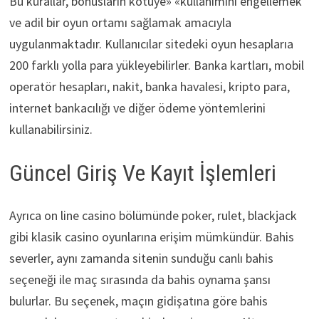
Bu kurallar, bonusların kötüye» «kullanımını engellemek
ve adil bir oyun ortamı sağlamak amacıyla
uygulanmaktadır. Kullanıcılar sitedeki oyun hesaplarıa
200 farklı yolla para yükleyebilirler. Banka kartları, mobil
operatör hesapları, nakit, banka havalesi, kripto para,
internet bankacılığı ve diğer ödeme yöntemlerini
kullanabilirsiniz.
Güncel Giriş Ve Kayıt İşlemleri
Ayrıca on line casino bölümünde poker, rulet, blackjack
gibi klasik casino oyunlarına erişim mümkündür. Bahis
severler, aynı zamanda sitenin sunduğu canlı bahis
seçeneği ile maç sırasında da bahis oynama şansı
bulurlar. Bu seçenek, maçın gidişatına göre bahis