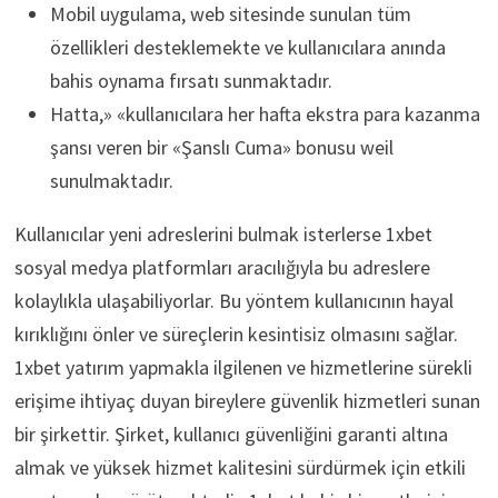
Mobil uygulama, web sitesinde sunulan tüm
özellikleri desteklemekte ve kullanıcılara anında
bahis oynama fırsatı sunmaktadır.
Hatta,» «kullanıcılara her hafta ekstra para kazanma
şansı veren bir «Şanslı Cuma» bonusu weil
sunulmaktadır.
Kullanıcılar yeni adreslerini bulmak isterlerse 1xbet
sosyal medya platformları aracılığıyla bu adreslere
kolaylıkla ulaşabiliyorlar. Bu yöntem kullanıcının hayal
kırıklığını önler ve süreçlerin kesintisiz olmasını sağlar.
1xbet yatırım yapmakla ilgilenen ve hizmetlerine sürekli
erişime ihtiyaç duyan bireylere güvenlik hizmetleri sunan
bir şirkettir. Şirket, kullanıcı güvenliğini garanti altına
almak ve yüksek hizmet kalitesini sürdürmek için etkili