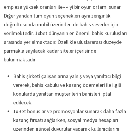
empieza yüksek oranları ile» «iyi bir oyun ortamı sunar.
Diğer yandan tüm oyun seçenekleri aynı zenginlik
doğrultusunda mobil üzerinden de bahis severler için
verilmektedir. 1xbet dünyanın en önemli bahis kuruluşları
arasında yer almaktadır. Özellikle uluslararası düzeyde
parmakla sayılacak kadar siteler içerisinde
bulunmaktadır.
Bahis şirketi çalışanlarına yalnış veya yanıltıcı bilgi
vererek, bahis kabulü ve kazanç ödemeleri ile ilgili
konularda yanıltan müşterilerin bahisleri iptal
edilecek.
1xBet bonuslar ve promosyonlar sunarak daha fazla
kazanç fırsatı sağlarken, sosyal medya hesapları
üzerinden güncel duyurular yaparak kullanıcılarını