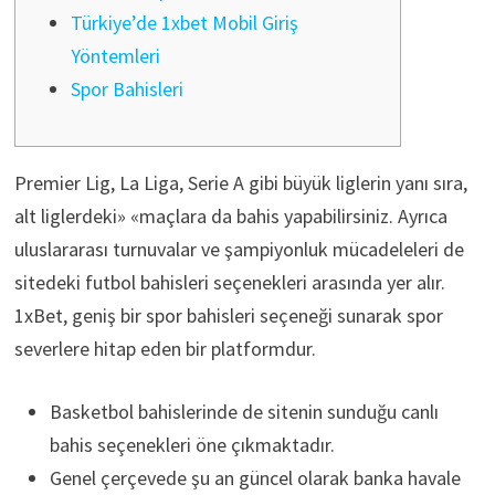
Türkiye’de 1xbet Mobil Giriş
Yöntemleri
Spor Bahisleri
Premier Lig, La Liga, Serie A gibi büyük liglerin yanı sıra,
alt liglerdeki» «maçlara da bahis yapabilirsiniz. Ayrıca
uluslararası turnuvalar ve şampiyonluk mücadeleleri de
sitedeki futbol bahisleri seçenekleri arasında yer alır.
1xBet, geniş bir spor bahisleri seçeneği sunarak spor
severlere hitap eden bir platformdur.
Basketbol bahislerinde de sitenin sunduğu canlı
bahis seçenekleri öne çıkmaktadır.
Genel çerçevede şu an güncel olarak banka havale