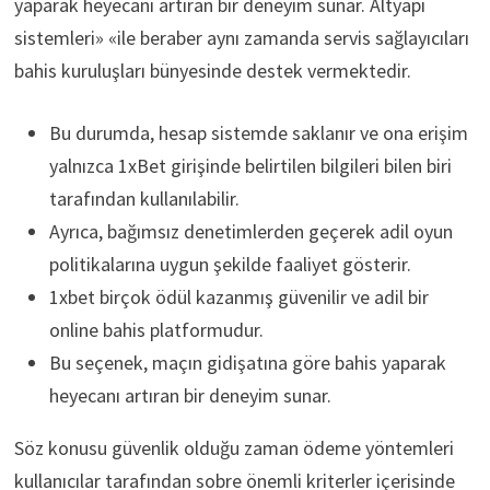
yaparak heyecanı artıran bir deneyim sunar. Altyapı
sistemleri» «ile beraber aynı zamanda servis sağlayıcıları
bahis kuruluşları bünyesinde destek vermektedir.
Bu durumda, hesap sistemde saklanır ve ona erişim
yalnızca 1xBet girişinde belirtilen bilgileri bilen biri
tarafından kullanılabilir.
Ayrıca, bağımsız denetimlerden geçerek adil oyun
politikalarına uygun şekilde faaliyet gösterir.
1xbet birçok ödül kazanmış güvenilir ve adil bir
online bahis platformudur.
Bu seçenek, maçın gidişatına göre bahis yaparak
heyecanı artıran bir deneyim sunar.
Söz konusu güvenlik olduğu zaman ödeme yöntemleri
kullanıcılar tarafından sobre önemli kriterler içerisinde