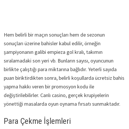
Hem belirli bir maçın sonuçları hem de sezonun
sonuçları üzerine bahisler kabul edilir, örneğin
şampiyonanın galibi empieza gol kralı, takımın
sıralamadaki son yeri vb. Bunların sayısı, oyuncunun
birlikte çalıştığı para miktarına bağlıdır. Yeterli sayıda
puan biriktirdikten sonra, belirli koşullarda ücretsiz bahis
yapma hakkı veren bir promosyon kodu ile
değiştirilebilirler. Canlı casino, gerçek krupiyelerin
yönettiği masalarda oyun oynama fırsatı sunmaktadır.
Para Çekme İşlemleri