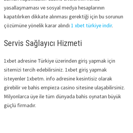
yasallaşmaması ve sosyal medya hesaplarının
kapatılırken dikkate alınması gerektiği için bu sorunun
çözümüne yönelik karar alındı
1 xbet türkiye indir
.
Servis Sağlayıcı Hizmeti
1xbet adresine Türkiye üzerinden giriş yapmak için
sitemizi tercih edebilirsiniz. 1xbet giriş yapmak
isteyenler 1xbetm. info adresine kesintisiz olarak
girebilir ve bahis empieza casino sitesine ulaşabilirsiniz.
Milyonlarca üye ile tüm dünyada bahis oynatan büyük
güçlü firmadır.