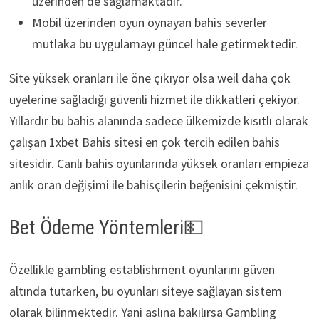
üzerinden de sağlamaktadır.
Mobil üzerinden oyun oynayan bahis severler
mutlaka bu uygulamayı güncel hale getirmektedir.
Site yüksek oranları ile öne çıkıyor olsa weil daha çok
üyelerine sağladığı güvenli hizmet ile dikkatleri çekiyor.
Yıllardır bu bahis alanında sadece ülkemizde kısıtlı olarak
çalışan 1xbet Bahis sitesi en çok tercih edilen bahis
sitesidir. Canlı bahis oyunlarında yüksek oranları empieza
anlık oran değişimi ile bahisçilerin beğenisini çekmiştir.
Bet Ödeme Yöntemleri💵
Özellikle gambling establishment oyunlarını güven
altında tutarken, bu oyunları siteye sağlayan sistem
olarak bilinmektedir. Yani aslına bakılırsa Gambling