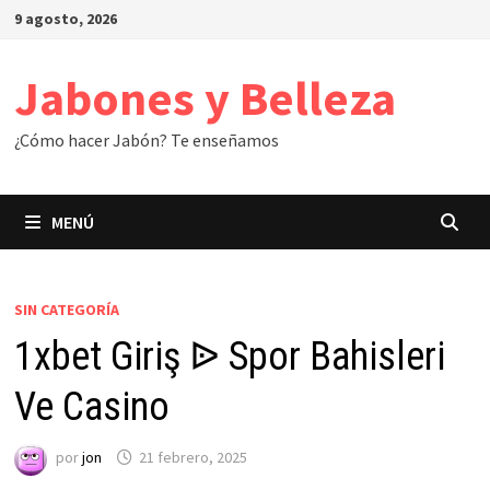
Saltar
9 agosto, 2026
al
contenido
Jabones y Belleza
¿Cómo hacer Jabón? Te enseñamos
MENÚ
SIN CATEGORÍA
1xbet Giriş ᐉ Spor Bahisleri
Ve Casino
por
jon
21 febrero, 2025