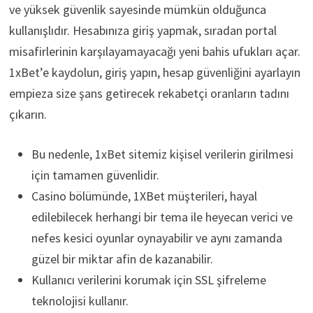
ve yüksek güvenlik sayesinde mümkün olduğunca
kullanışlıdır. Hesabınıza giriş yapmak, sıradan portal
misafirlerinin karşılayamayacağı yeni bahis ufukları açar.
1xBet’e kaydolun, giriş yapın, hesap güvenliğini ayarlayın
empieza size şans getirecek rekabetçi oranların tadını
çıkarın.
Bu nedenle, 1xBet sitemiz kişisel verilerin girilmesi
için tamamen güvenlidir.
Casino bölümünde, 1XBet müşterileri, hayal
edilebilecek herhangi bir tema ile heyecan verici ve
nefes kesici oyunlar oynayabilir ve aynı zamanda
güzel bir miktar afin de kazanabilir.
Kullanıcı verilerini korumak için SSL şifreleme
teknolojisi kullanır.