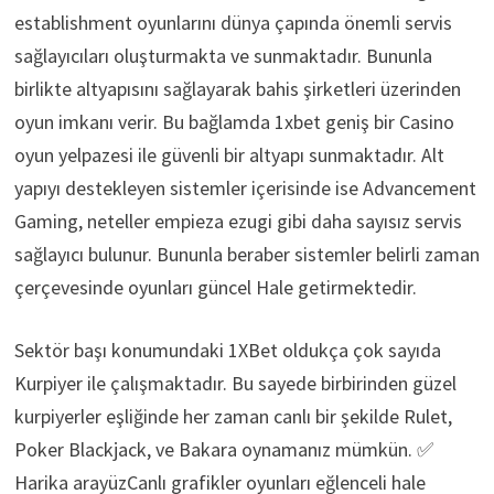
establishment oyunlarını dünya çapında önemli servis
sağlayıcıları oluşturmakta ve sunmaktadır. Bununla
birlikte altyapısını sağlayarak bahis şirketleri üzerinden
oyun imkanı verir. Bu bağlamda 1xbet geniş bir Casino
oyun yelpazesi ile güvenli bir altyapı sunmaktadır. Alt
yapıyı destekleyen sistemler içerisinde ise Advancement
Gaming, neteller empieza ezugi gibi daha sayısız servis
sağlayıcı bulunur. Bununla beraber sistemler belirli zaman
çerçevesinde oyunları güncel Hale getirmektedir.
Sektör başı konumundaki 1XBet oldukça çok sayıda
Kurpiyer ile çalışmaktadır. Bu sayede birbirinden güzel
kurpiyerler eşliğinde her zaman canlı bir şekilde Rulet,
Poker Blackjack, ve Bakara oynamanız mümkün. ✅
Harika arayüzCanlı grafikler oyunları eğlenceli hale