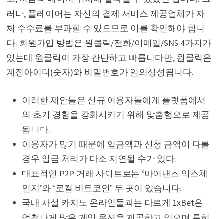
러나, 플레이어는 자신의 결제 서비스 제공업체가 자
체 수수료를 부과할 수 있으므로 이를 확인해야 합니
다. 회원가입 방법은 원클릭/전화/이메일/SNS 4가지가
있는데 원클릭이 가장 간단하고 빠릅니다만, 원클릭은
계정아이디(숫자)와 비밀번호가 임의생성됩니다.
이러한 제안들은 신규 이용자들에게 플랫폼에서
의 초기 경험을 강화시키기 위해 맞춤형으로 제공
됩니다.
이용자가 많기 때문에 입금액과 신청 금액이 다를
경우 입금 처리가 다소 지연될 수가 있다.
대표적인 P2P 거래 사이트로는 ‘바이낸스 익스체
인지’와 ‘로컬 비트코인’ 두 곳이 있습니다.
국내 사설 카지노 온라인들과는 다르게 1xBet은
엄청나게 많은 게임 옵션을 제공하고 있으며 특히