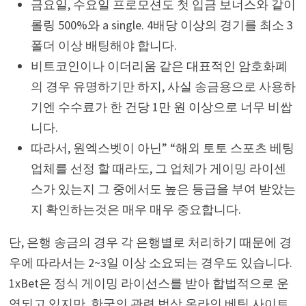
금요일, 수요일 프로모션도 첫 입금 보너스와 같이
롤링 500%와 a single. 4배당 이상의 경기를 최소 3
폴더 이상 배팅해야 합니다.
비트코인이나 이더리움 같은 대표적인 암호화폐
의 경우 유명하기만 하지, 사실 송금용으로 사용하
기엔 수수료가 한 건당 1만 원 이상으로 너무 비쌉
니다.
따라서, 원엑스벳이 아닌” “해외 토토 스포츠 베팅
업체를 선정 할 때라도, 그 업체가 게이밍 라이센
스가 있는지 그 중에서도 높은 등급을 부여 받았는
지 확인하는것은 매우 매우 중요합니다.
단, 은행 송금의 경우 각 은행별로 처리하기 때문에 경
우에 따라서는 2~3일 이상 소요되는 경우도 있습니다.
1xBet은 정식 게이밍 라이선스를 받아 합법적으로 운
영되고 있지만, 한국의 관련 법상 온라인 베팅 사이트