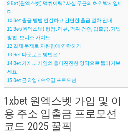
9 Bet(원엑스벳) 먹튀이력? 사실 무근의 허위박제입니
다
10 Bet 출금 방법 안전하고 간편한 출금 절차 안내
11 Bet(원엑스벳) 평점, 리뷰, 먹튀 검증, 입출금, 가입
방법, 보너스 가이드
12 결제 문제로 지원팀에 연락하기
13 Bet 다운로드 방법은?
14 Bet 카지노 게임의 흥미진진한 영역으로 들어가보
세요
15 Bet 금요일 / 수요일 프로모션
1xbet 원엑스벳 가입 및 이
용 주소 입출금 프로모션
코드 2025 꿀픽