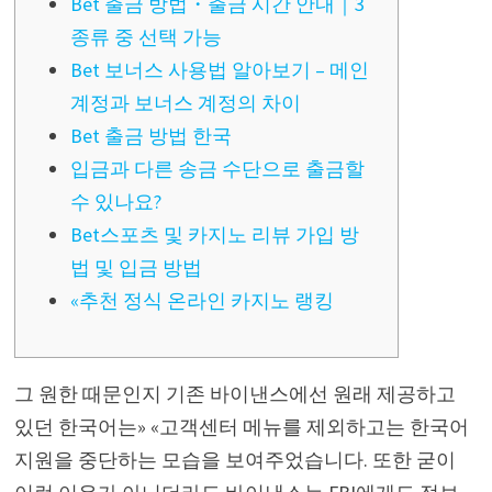
Bet 출금 방법・출금 시간 안내｜3
종류 중 선택 가능
Bet 보너스 사용법 알아보기 – 메인
계정과 보너스 계정의 차이
Bet 출금 방법 한국
입금과 다른 송금 수단으로 출금할
수 있나요?
Bet스포츠 및 카지노 리뷰 가입 방
법 및 입금 방법
«추천 정식 온라인 카지노 랭킹
그 원한 때문인지 기존 바이낸스에선 원래 제공하고
있던 한국어는» «고객센터 메뉴를 제외하고는 한국어
지원을 중단하는 모습을 보여주었습니다. 또한 굳이