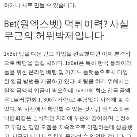
하거나 새로 만들 수 있습니다.
Bet(원엑스벳) 먹튀이력? 사실
무근의 허위박제입니다
1xBet 앱을 다운 받고 가입을 완료했다면 이제 본격적
으로 베팅을 즐길 차례다. 1xBet은 특히 한국 플레이어
들을 위한 온라인 베팅 및 카지노 플랫폼으로서 다양
한 입금 방법을 제공하고 있다. 베팅을 하기 위해서는
일정 금액의 입금이 필요한데 1xBet의 최소 입금 금액
은 1달러(한화 1, 300원가량)로 부담없이 시작해 볼 수
있다. 위 사진에서 확인할 수 있는 것처럼 원엑스벳은
박람회같은 공식적인 자리에 꾸준히 참여하며 공정하
고 투명한 경영 모델을 지속적으로 어필하는데 성공했
고, 지금의 메이저 위치에 올라설 수 있었던 겁니다. 그