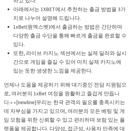
하고 있다.
아래에서는 1XBET에서 추천하는 출금 방법을 3가
지로 나누어 설명해 드립니다.
1xBet(원엑스벳)에서 출금하는 방법은 간단하며
다양한 출금 수단을 통해 빠르게 출금을 완료할 수
있다.
또한, 라이브 카지노 섹션에서는 실제 딜러와 실시
간으로 게임을 즐길 수 있어 마치 실제 카지노에
있는 듯한 생생한 느낌을 제공한다.
언제나 도움을 제공하기 위해 대기중인 전담 지원팀으
로, 여러분의 1xBet 여정을 원활하고 즐겁게 만듭니
다.» «[newline]우리는 한국 관객의 필요를 충족시키는
데 자부심을 가지고 있으며, 여러분의 모든 베팅 및 게
임 모험을 위한 신뢰할 수 있고 편리하며 보람 있는 플
랫폼을 제공합니다. 다양성, 접근성, 사용자 만족에 대