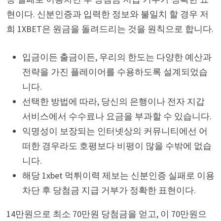
현이다. 신분인증과 입력한 정보와 불일치 할 경우 저
희 1XBET은 원금을 돌려드리는 것을 원칙으로 합니다.
입금이든 출금이든, 우리의 한도는 다양한 예산과
전략을 가진 플레이어를 수용하도록 설계되었습
니다.
선택한 방법에 따라, 당신의 은행이나 전자 지갑
서비스에서 수수료나 요금을 부과할 수 있습니다.
익명성이 보장되는 인터넷상의 커뮤니티에선 어
떠한 경우라도 호평보다 비평이 많을 수밖에 없습
니다.
해당 1xbet 먹튀이력 제보는 신분인증 실패로 이용
차단 후 당첨금 지급 거부가 정확한 표현이다.
14만원으로 최소 70만원 당첨금을 얻고, 이 70만원으