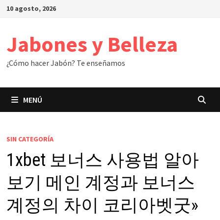
Saltar
10 agosto, 2026
al
contenido
Jabones y Belleza
¿Cómo hacer Jabón? Te enseñamos
MENÚ
SIN CATEGORÍA
1xbet 보너스 사용법 알아
보기 메인 계정과 보너스
계정의 차이 코리아벳굿»