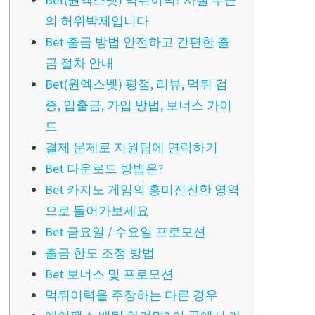
의 허위박제입니다
Bet 출금 방법 안전하고 간편한 출
금 절차 안내
Bet(원엑스벳) 평점, 리뷰, 먹튀 검
증, 입출금, 가입 방법, 보너스 가이
드
결제 문제로 지원팀에 연락하기
Bet 다운로드 방법은?
Bet 카지노 게임의 흥미진진한 영역
으로 들어가보세요
Bet 금요일 / 수요일 프로모션
출금 한도 조정 방법
Bet 보너스 및 프로모션
먹튀이력을 주장하는 다른 경우