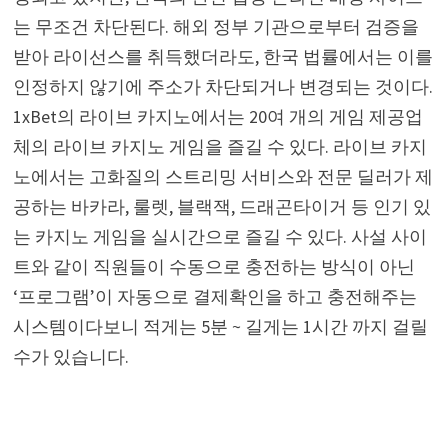
는 무조건 차단된다. 해외 정부 기관으로부터 검증을
받아 라이선스를 취득했더라도, 한국 법률에서는 이를
인정하지 않기에 주소가 차단되거나 변경되는 것이다.
1xBet의 라이브 카지노에서는 20여 개의 게임 제공업
체의 라이브 카지노 게임을 즐길 수 있다. 라이브 카지
노에서는 고화질의 스트리밍 서비스와 전문 딜러가 제
공하는 바카라, 룰렛, 블랙잭, 드래곤타이거 등 인기 있
는 카지노 게임을 실시간으로 즐길 수 있다. 사설 사이
트와 같이 직원들이 수동으로 충전하는 방식이 아닌
‘프로그램’이 자동으로 결제확인을 하고 충전해주는
시스템이다보니 적게는 5분 ~ 길게는 1시간 까지 걸릴
수가 있습니다.