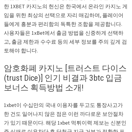
한 1XBET 카지노의 헌신은 한국에서 온라인 카지노 게
임을 위한 최상의 선택으로 자리 매김하며, 플레이어
들에게 흥분과 편리함의 독특한 조합을 제공합니다.
사용자들은 1xBet에서 출금 방법을 신중하게 선택하
고, 출금 제한과 수수료 등의 세부 정보를 주의 깊게 검
토해야 합니다.
암호화폐 카지노 [트러스트 다이스
(trust Dice)] 인기 비결과 3btc 입금
보너스 획득방법 소개!
1xbet이 수십만의 국내 이용자를 두고도 통장사고가
한 건도 일어나지 않은 점은 이런 까다로운 보안절차
가 있기 때문이다. 해당 1xbet 먹튀이력 제보는 신분인
증 실패로 이용차단 후 당첨금 지급 거부가 정확한 표