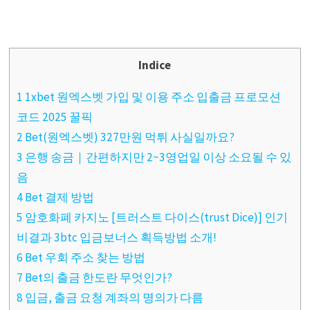
Indice
1 1xbet 원엑스벳 가입 및 이용 주소 입출금 프로모션
코드 2025 꿀픽
2 Bet(원엑스벳) 327만원 먹튀 사실일까요?
3 은행 송금｜간편하지만 2~3영업일 이상 소요될 수 있
음
4 Bet 결제 방법
5 암호화폐 카지노 [트러스트 다이스(trust Dice)] 인기
비결과 3btc 입금보너스 획득방법 소개!
6 Bet 우회 주소 찾는 방법
7 Bet의 출금 한도란 무엇인가?
8 입금, 출금 요청 계좌의 명의가 다름