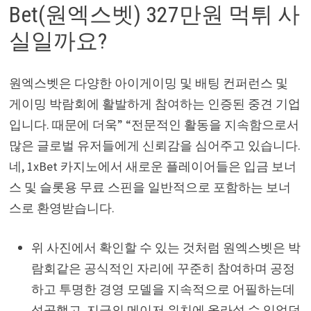
Bet(원엑스벳) 327만원 먹튀 사
실일까요?
원엑스벳은 다양한 아이게이밍 및 배팅 컨퍼런스 및
게이밍 박람회에 활발하게 참여하는 인증된 중견 기업
입니다. 때문에 더욱” “전문적인 활동을 지속함으로서
많은 글로벌 유저들에게 신뢰감을 심어주고 있습니다.
네, 1xBet 카지노에서 새로운 플레이어들은 입금 보너
스 및 슬롯용 무료 스핀을 일반적으로 포함하는 보너
스로 환영받습니다.
위 사진에서 확인할 수 있는 것처럼 원엑스벳은 박
람회같은 공식적인 자리에 꾸준히 참여하며 공정
하고 투명한 경영 모델을 지속적으로 어필하는데
성공했고, 지금의 메이저 위치에 올라설 수 있었던