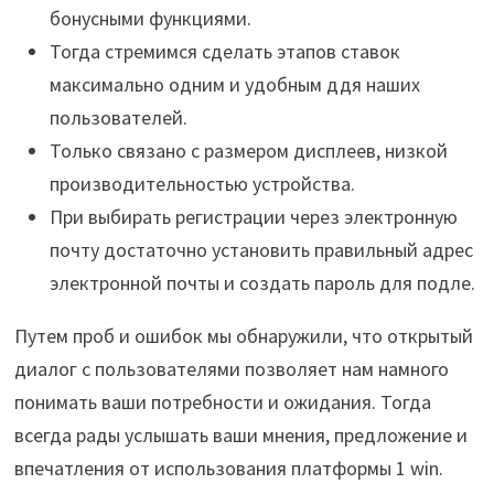
бонусными функциями.
Тогда стремимся сделать этапов ставок
максимально одним и удобным ддя наших
пользователей.
Только связано с размером дисплеев, низкой
производительностью устройства.
При выбирать регистрации через электронную
почту достаточно установить правильный адрес
электронной почты и создать пароль для подле.
Путем проб и ошибок мы обнаружили, что открытый
диалог с пользователями позволяет нам намного
понимать ваши потребности и ожидания. Тогда
всегда рады услышать ваши мнения, предложение и
впечатления от использования платформы 1 win.