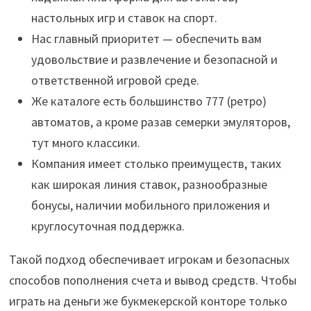
настольных игр и ставок на спорт.
Нас главный приоритет — обеспечить вам
удовольствие и развлечение и безопасной и
ответственной игровой среде.
Же каталоге есть большинство 777 (ретро)
автоматов, а кроме разав семерки эмуляторов,
тут много классики.
Компания имеет столько преимуществ, таких
как широкая линия ставок, разнообразные
бонусы, наличии мобильного приложения и
круглосуточная поддержка.
Такой подход обеспечивает игрокам и безопасных
способов пополнения счета и вывод средств. Чтобы
играть на деньги же букмекерской конторе только