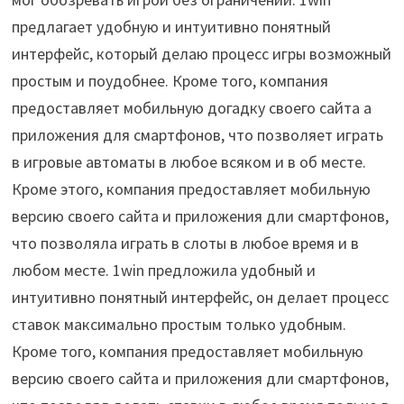
предлагает удобную и интуитивно понятный
интерфейс, который делаю процесс игры возможный
простым и поудобнее. Кроме того, компания
предоставляет мобильную догадку своего сайта а
приложения для смартфонов, что позволяет играть
в игровые автоматы в любое всяком и в об месте.
Кроме этого, компания предоставляет мобильную
версию своего сайта и приложения дли смартфонов,
что позволяла играть в слоты в любое время и в
любом месте. 1win предложила удобный и
интуитивно понятный интерфейс, он делает процесс
ставок максимально простым только удобным.
Кроме того, компания предоставляет мобильную
версию своего сайта и приложения дли смартфонов,