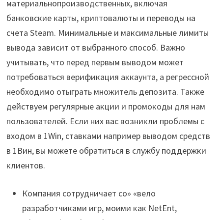
материальнопроизводственных, включая
банковские карты, криптовалюты и переводы на
счета Steam. Минимальные и максимальные лимиты
вывода зависит от выбранного способ. Важно
учитывать, что перед первым выводом может
потребоваться верификация аккаунта, а регрессной
необходимо отыграть множитель депозита. Также
действуем регулярные акции и промокоды для нам
пользователей. Если них вас возникли проблемы с
входом в 1Win, ставками например выводом средств
в 1Вин, вы можете обратиться в службу поддержки
клиентов.
Компания сотрудничает со» «вело
разработчиками игр, моими как NetEnt,