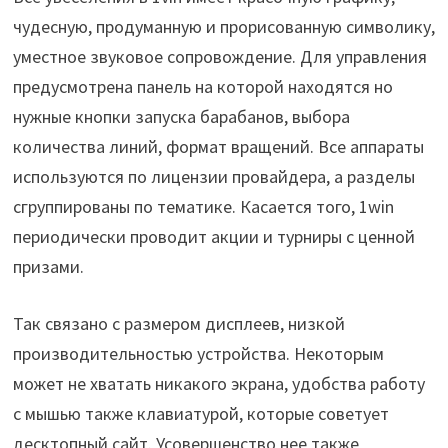
чудесную, продуманную и прорисованную символику,
уместное звуковое сопровождение. Для управления
предусмотрена панель на которой находятся но
нужные кнопки запуска барабанов, выбора
количества линий, формат вращений. Все аппараты
используются по лицензии провайдера, а разделы
сгруппированы по тематике. Касается того, 1win
периодически проводит акции и турниры с ценной
призами.
Так связано с размером дисплеев, низкой
производительностью устройства. Некоторым
может не хватать никакого экрана, удобства работу
с мышью также клавиатурой, которые советует
десктопный сайт. Усовершенство нее также