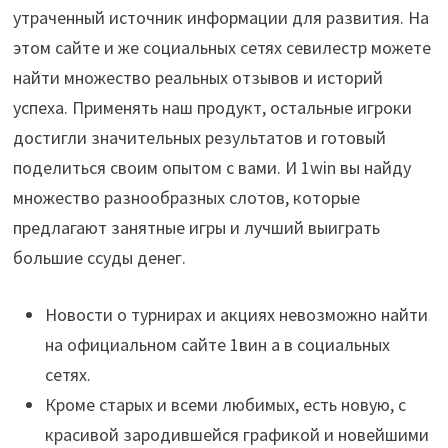
утраченный источник информации для развития. На
этом сайте и же социальных сетях севилестр можете
найти множество реальных отзывов и историй
успеха. Применять наш продукт, остальные игроки
достигли значительных результатов и готовый
поделиться своим опытом с вами. И 1win вы найду
множество разнообразных слотов, которые
предлагают занятные игры и лучший выиграть
большие ссуды денег.
Новости о турнирах и акциях невозможно найти
на официальном сайте 1вин а в социальных
сетях.
Кроме старых и всеми любимых, есть новую, с
красивой зародившейся графикой и новейшими