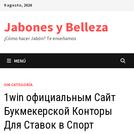
Saltar
9 agosto, 2026
al
contenido
Jabones y Belleza
¿Cómo hacer Jabón? Te enseñamos
MENÚ
SIN CATEGORÍA
1win официальным Сайт
Букмекерской Конторы
Для Ставок в Спорт