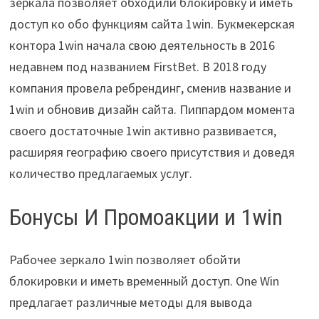
зеркала позволяет обходили блокировку и иметь
доступ ко обо функциям сайта 1win. Букмекерская
контора 1win начала свою деятельность в 2016
недавнем под названием FirstBet. В 2018 году
компания провела ребрендинг, сменив название и
1win и обновив дизайн сайта. Пиппардом момента
своего достаточные 1win активно развивается,
расширяя географию своего присутствия и доведя
количество предлагаемых услуг.
Бонусы И Промоакции и 1win
Рабочее зеркало 1win позволяет обойти
блокировки и иметь временный доступ. One Win
предлагает различные методы для вывода