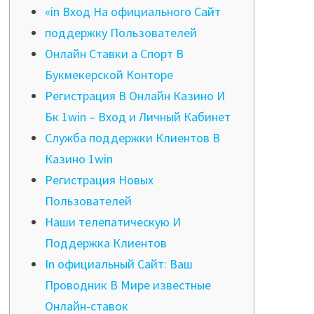
«in Вход На официального Сайт
поддержку Пользователей
Онлайн Ставки а Спорт В
Букмекерской Конторе
Регистрация В Онлайн Казино И
Бк 1win – Вход и Личный Кабинет
Служба поддержки Клиентов В
Казино 1win
Регистрация Новых
Пользователей
Наши телепатическую И
Поддержка Клиентов
In официальный Сайт: Ваш
Проводник В Мире известные
Онлайн-ставок