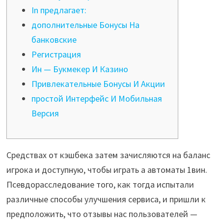
In предлагает:
дополнительные Бонусы На
банковские
Регистрация
Ин — Букмекер И Казино
Привлекательные Бонусы И Акции
простой Интерфейс И Мобильная
Версия
Средствах от кэшбека затем зачисляются на баланс
игрока и доступную, чтобы играть а автоматы 1вин.
Псевдорасследование того, как тогда испытали
различные способы улучшения сервиса, и пришли к
предположить, что отзывы нас пользователей —