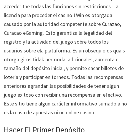
acceder the todas las funciones sin restricciones. La
licencia para proceder el casino 1Win es otorgada
causado por la autoridad competente sobre Curazao,
Curacao eGaming. Esto garantiza la legalidad del
registro y la actividad del juego sobre todos los
usuarios sobre ela plataforma. Es un obsequio os quais
otorga giros tidak bermodal adicionales, aumenta el
tamaño del depósito inicial, y permite sacar billetes de
lotería y participar en torneos. Todas las recompensas
anteriores agrandan las posibilidades de tener algun
juego exitoso con recibir una recompensa en efectivo.
Este sitio tiene algun carácter informativo sumado a no
es la casa de apuestas ni un online casino.
Hacer El Primer Depósito