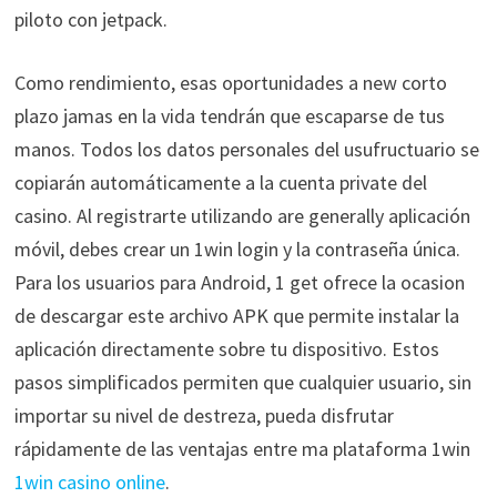
piloto con jetpack.
Como rendimiento, esas oportunidades a new corto
plazo jamas en la vida tendrán que escaparse de tus
manos. Todos los datos personales del usufructuario se
copiarán automáticamente a la cuenta private del
casino. Al registrarte utilizando are generally aplicación
móvil, debes crear un 1win login y la contraseña única.
Para los usuarios para Android, 1 get ofrece la ocasion
de descargar este archivo APK que permite instalar la
aplicación directamente sobre tu dispositivo. Estos
pasos simplificados permiten que cualquier usuario, sin
importar su nivel de destreza, pueda disfrutar
rápidamente de las ventajas entre ma plataforma 1win
1win casino online
.