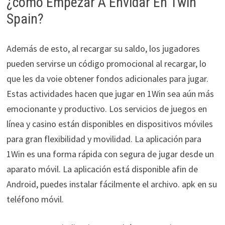
¿cómo Empezar A Envidar En 1win
Spain?
Además de esto, al recargar su saldo, los jugadores
pueden servirse un código promocional al recargar, lo
que les da voie obtener fondos adicionales para jugar.
Estas actividades hacen que jugar en 1Win sea aún más
emocionante y productivo. Los servicios de juegos en
línea y casino están disponibles en dispositivos móviles
para gran flexibilidad y movilidad. La aplicación para
1Win es una forma rápida con segura de jugar desde un
aparato móvil. La aplicación está disponible afin de
Android, puedes instalar fácilmente el archivo. apk en su
teléfono móvil.