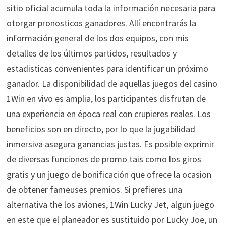
sitio oficial acumula toda la información necesaria para
otorgar pronosticos ganadores. Allí encontrarás la
información general de los dos equipos, con mis
detalles de los últimos partidos, resultados y
estadisticas convenientes para identificar un próximo
ganador. La disponibilidad de aquellas juegos del casino
1Win en vivo es amplia, los participantes disfrutan de
una experiencia en época real con crupieres reales. Los
beneficios son en directo, por lo que la jugabilidad
inmersiva asegura ganancias justas. Es posible exprimir
de diversas funciones de promo tais como los giros
gratis y un juego de bonificación que ofrece la ocasion
de obtener fameuses premios. Si prefieres una
alternativa the los aviones, 1Win Lucky Jet, algun juego
en este que el planeador es sustituido por Lucky Joe, un