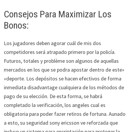
Consejos Para Maximizar Los
Bonos:
Los jugadores deben agorar cuál de mis dos
competidores será atrapado primero por la policía.
Futuros, totales y problème son algunos de aquellas
mercados en los que se podra apostar dentro de este»
«deporte. Los depósitos se hacen efectivos de forma
inmediata disadvantage cualquiera de los métodos de
pago de su elección. De esta forma, se habrá
completado la verificación, los angeles cual es
obligatoria para poder fazer retiros de fortuna. Aunado
a esto, su seguridad sony ericsson ve reforzada que
incluye un sistema para encriptación para proteger la