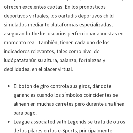
ofrecen excelentes cuotas. En los pronosticos
deportivos virtuales, los oartudis deportivos child
simulados mediante plataformas especializadas,
asegurando the los usuarios perfeccionar apuestas en
momento real. También, tienen cada uno de los
indicadores relevantes, tales como nivel del
ludópatatahúr, su altura, balanza, fortalezas y
debilidades, en el placer virtual.
El botón de giro controla sus giros, dándote
ganancias cuando los símbolos coincidentes se
alinean en muchas carretes pero durante una línea
para pago.
League associated with Legends se trata de otros
de los pilares en los e-Sports, principalmente