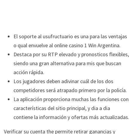
El soporte al usufructuario es una para las ventajas
o qual envuelve al online casino 1 Win Argentina.
Destaca por su RTP elevado y pronosticos flexibles,
siendo una gran alternativa para mis que buscan
acción rápida.
Los jugadores deben adivinar cuál de los dos
competidores será atrapado primero por la policía.
La aplicación proporciona muchas las funciones con
características del sitio principal, y dia a dia
contiene la información y ofertas más actualizadas.
Verificar su cuenta the permite retirar ganancias y