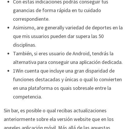
Con estas indicaciones podrás conseguir tus
ganancias de forma rápida en tu cuidado
correspondiente.
Asimismo, are generally variedad de deportes en la
que mis usuarios pueden dar supera las 50
disciplinas.
También, si eres usuario de Android, tendrás la
alternativa para conseguir una aplicación dedicada.
1Win cuenta que incluye una gran disparidad de
funciones destacadas y únicas o qual lo convierten
en una plataforma os quais sobresale entre la
competencia.
Sin bar, es posible o qual recibas actualizaciones
anteriormente sobre ela versión website que en los
angeles aplicación móvil. Más allá de las apuestas