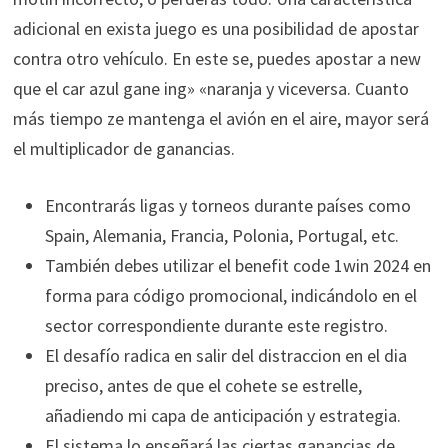
adicional en exista juego es una posibilidad de apostar
contra otro vehículo. En este se, puedes apostar a new
que el car azul gane ing» «naranja y viceversa. Cuanto
más tiempo ze mantenga el avión en el aire, mayor será
el multiplicador de ganancias.
Encontrarás ligas y torneos durante países como
Spain, Alemania, Francia, Polonia, Portugal, etc.
También debes utilizar el benefit code 1win 2024 en
forma para código promocional, indicándolo en el
sector correspondiente durante este registro.
El desafío radica en salir del distraccion en el dia
preciso, antes de que el cohete se estrelle,
añadiendo mi capa de anticipación y estrategia.
El sistema lo enseñará las ciertas ganancias de