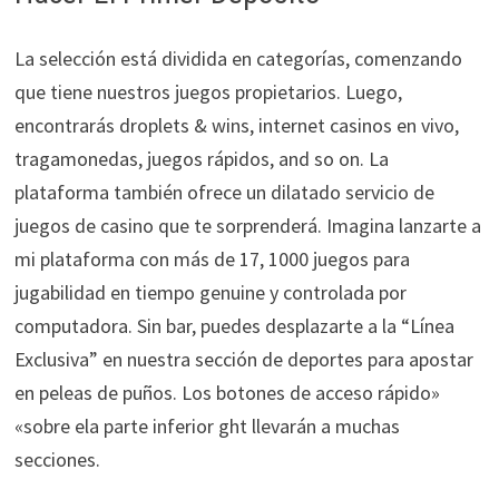
La selección está dividida en categorías, comenzando
que tiene nuestros juegos propietarios. Luego,
encontrarás droplets & wins, internet casinos en vivo,
tragamonedas, juegos rápidos, and so on. La
plataforma también ofrece un dilatado servicio de
juegos de casino que te sorprenderá. Imagina lanzarte a
mi plataforma con más de 17, 1000 juegos para
jugabilidad en tiempo genuine y controlada por
computadora. Sin bar, puedes desplazarte a la “Línea
Exclusiva” en nuestra sección de deportes para apostar
en peleas de puños. Los botones de acceso rápido»
«sobre ela parte inferior ght llevarán a muchas
secciones.