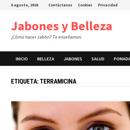
Saltar
6 agosto, 2026
Contáctanos
Cookies
Privacidad
al
contenido
Jabones y Belleza
¿Cómo hacer Jabón? Te enseñamos
INICIO
BELLEZA
JABONES
SALUD
POMAD
ETIQUETA:
TERRAMICINA