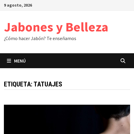
Saltar
9 agosto, 2026
al
contenido
Jabones y Belleza
¿Cómo hacer Jabón? Te enseñamos
MENÚ
ETIQUETA:
TATUAJES