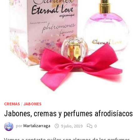
CREMAS
/
JABONES
Jabones, cremas y perfumes afrodisíacos
por
Martalizarraga
9 julio, 2019
0
Vamos a contarte cuáles son algunos de los perfumes